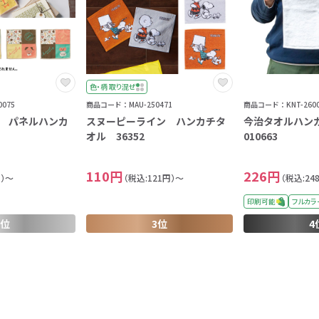
色・柄 取り混ぜ
075
商品コード：MAU-250471
商品コード：KNT-2600
 パネルハンカ
スヌーピーライン ハンカチタ
今治タオルハンカチ
オル 36352
010663
110円
226円
円）～
（税込:121円）～
（税込:24
印刷可能
フルカラ
2位
3位
4