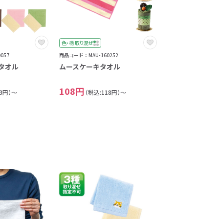
色・柄 取り混ぜ
057
商品コード：MAU-160252
タオル
ムースケーキタオル
108円
73円）～
（税込:118円）～