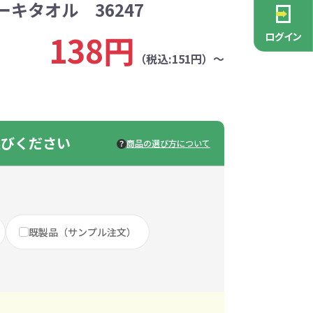
キタオル 36247
PCグッズ
ポーチ
ース
・抽選会
ン雑貨
安全
念品
不織布バッグ
キャンバスポーチ
マルチケース
リサイクルレザー
ガラスマグカップ
消防・救急グッズ
生活雑貨
生活雑貨
貨
レットグッズ
バラマキ
パソコングッズ
社名入りグッズ
138円
ログイン
チャーム対象
ックバッグ
ックコットン
保冷バッグ
ラバーウッド
（税込:151円）～
タンブラー
色鉛筆・鉛筆
スタンド
ッド
ト
ステンレスボトル
バースデーカード
モバイルケース
なバッグ
豆かす
その他バッグ
麦わら
ルティ特集
・フェス
ッシュ
インテリア雑貨
推し活グッズ
ー
ョルダー
定規・メジャー
モバイルクリーナー
ジン
生分解性素材
選びください
商品の選び方について
トセット
ィッシュ
子供向け抽選会セット
アロマ・フレグランス
ボトルティッシュ
その他
具
康グッズ
除菌・感染対策グッズ
既製品（サンプル注文）
ィッシュ・ティ
ト
ルティ
コースター
ホイッスル
マスク
冬のノベルティ
除菌液
レジャーグッズ
ひんやりグッズ
ッズ
他
キッチングッズその他