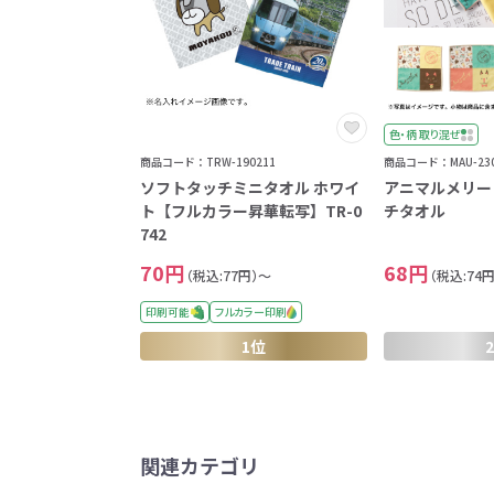
色・柄 取り混ぜ
商品コード：TRW-190211
商品コード：MAU-230
ソフトタッチミニタオル ホワイ
アニマルメリー
ト【フルカラー昇華転写】TR-0
チタオル
742
70円
68円
（税込:77円）～
（税込:74
印刷可能
フルカラー印刷
1位
関連カテゴリ