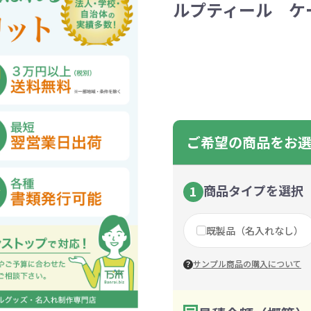
ルプティール ケー
ントートバッグ
巾着・リュック
ットン
向けバッグ
ション雑貨
癒しグッズ
マグカップ
アトレード
ディーラー
グ・ポーチ
Gs推進
菓子系
パレル
プラスチックマグカップ
展示会向けノベルティ
樹を・サンゴを植える
不織布巾着・リュック
ポリエステルポーチ
コインケース
再生ＰＥＴ
エコ・アイデア雑貨
文具・知育玩具系
美容系サロン
住宅・不動産
防犯グッズ
環境保全
部活動
モバイル・
コットン
カードケ
再生樹脂
イベント
キッチ
交通
記
バッグ
グ
ック
プ
ツール・粗品
筆記用具
文具・ステーショナリー
絆ツール
スマホ・タブ
景品・
着せ替え
・リネンバッグ
ーチ
クルデニム
啓発グッズ
デニムバッグ
フラットポーチ
OBP
シャンブリ
オーガニ
ポーチ
ルバッテリー・充
プラスチックタンブラ
レスタンブラー
ールペン
ッズ
・和雑貨
多色ボールペン
メモ帳
ケーブル
PCクリーナー
着せ替え
クレヨン・
モバイル
マウスパ
ノー
ー
ブーファイバー
バッグ
サコッシュ
ジュート
おしゃれ
コーヒー
ルティ特集
秋のノベルティ特集
冬のノベ
・生活雑貨
ト・抽選会
スポーツ・部活動
キーホルダー
ライブ
ティ
ン・ヘッドセッ
ボトル
ース
ペットボトルホルダー
ブックカバー
スマホリング
グラス
カレンダ
スマホシ
材
間伐材
ライスレ
ご希望の商品をお
ぬりえイベントセ
洗濯用品
ティッシュ
フレーム
手作り・工作イベントセット
トイレットペーパー
収納用品
時計
定番イベン
工具
ボックステ
照明
ット
環境保全への取り組み
の他
文具セット
その他文
ングッズ
防災・防犯グッズ
美容・健
商品タイプを選択
1
抽選会セット
の他
イベントセット追加用品
既製品（名入れなし）
ウェットテ
ンツール
ッズ
ベルティ
浴剤
箸・お弁当グッズ
防犯グッズ
美容グッズ
夏のノベルティ
マスクケース
カトラリー
防災セッ
ミラー
秋のノベ
ッシュ
サンプル商品の購入について
扇子・ファン
雨具
アウトドア・
・ペーパー・ク
ッズ
洗剤
ラップ・ビニール
加湿器
啓発グッズ
保存容器
癒しグ
その
エココレ（おしゃれなエコグッズ）