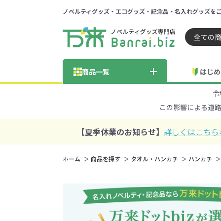
ノベルティグッズ・エコグッズ・記念品・名入れグッズを
ノベルティ 専門店 万来ドッ
商品一覧
はじめ
令
納品までの流れ
総合お問い合わせ
見積も
この影響による道
商品の選び方
FA
商品カテゴリから探す
価格帯から探す
【夏季休業のお知らせ】
詳しくはこちら
～50円
51～
ホーム
商品を探す
タオル・ハンカチ
ハンカチ
学校・PTA・
エコバッグ・トートバッグ
官公庁・自治体向け
展示会・セミナー
301～500円
子供向け
再生素材
501～
巾着・
女
ス向け
5001～10000円
100
100円以下の人気エコバッグ
展示会ノ
エコバッグ・トートバッ
再生素材・エコ素材全
官公庁・自治体向け全
学校・PTA・オープンキ
クリア