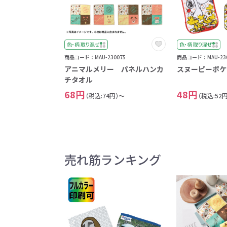
色・柄 取り混ぜ
色・柄 取り混ぜ
商品コード：MAU-230075
商品コード：MAU-230
アニマルメリー パネルハンカ
スヌーピーポケ
チタオル
68円
48円
（税込:74円）～
（税込:52
売れ筋ランキング