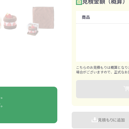
見積金額（概算）
数量を入力
2
ァン・ハンディ
イト・ランタン
グッズ
ハンカチ
レジャーグッズ
その他
手ぬぐい
携帯ト
ァン
購入条件
食品・飲料
商品
既製品：144個から
ト・ひざ掛け
食品
アイマスク
カイ
飲
1個ずつ追加可能
きっと見つかる 探してたポーチ!!
シーン合わせて
祭・運動会におす
タン
ティ オリジナルグ
ッズ
こちらのお見積もりは概算となり
場合がございますので、正式なお
ル。
ジ。
対策ノベルティ
除菌・感染対策グッズ
。
見積もりに追加