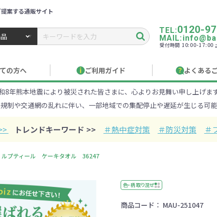
ご提案する通販サイト
0120-97
TEL:
MAIL:info@ban
受付時間 10:00-17:0
トbiz ／ 名入れ・販促品・記念品・オリジナルグッズ
ての方へ
ご利用ガイド
よくある
和8年熊本地震により被災された皆さまに、心よりお見舞い申し上げま
り作成について
見積もりサポート
のし・包装
お急ぎ在庫確認
名入
路規制や交通網の乱れに伴い、一部地域での集配停止や遅延が生じる可能
Xでのご注文
商品サンプル
印刷方
目的・シーンから探す
ターゲットから探す
>>
トレンドキーワード >>
＃熱中症対策
＃防災対策
＃
100円
101～150円
151～
ルプティール ケーキタオル 36247
オープンキャンパ
・エコ素材
1000円
リュック
性向け
社会貢献機能付き
1001～2000円
メーカー向け
シニア向け
ポーチ
2001～
ビジネス
卒業・入
店
ケ
色・柄 取り混ぜ
商品コード：
MAU-251047
01円以上
ベルティ特集
フルカラー印刷で訴求力UP
名入れ印刷
・ビニールポー
オーガニックコットン
ステンレス・ア
キャンバス
ポリエステ