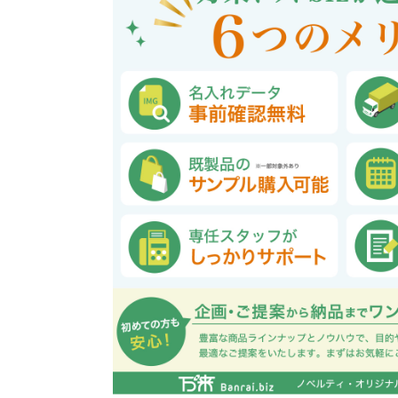
巾着・リュック全般
ポーチ全般
ケース全般
マグカップ全般
展示会・セミナー全般
社会貢献機能付き全般
子供向け全般
女性向け全般
シニア向け全般
メーカー向け全般
店舗向け全般
コット
コットン
財布
再生コ
展示会
ファッ
健康・
陶器
フェ
カー
バッ
SD
お
ア
グ全般
般
般
ャンパス向け全般
チ
訪日外国人・インバウンド向
タンブラー・ボトル・グラス
来店・成約プレゼント
営業活動
ペン・
け
ポリエステルバッグ
デニムポーチ
再生紙
防犯・安心グッズ
学校・教育グッズ
湯のみ
ジュート
化粧ポ
リサイ
選挙
タンブラー・ボトル・グ
文具・ステーショナリー
スマホ・タブレットグッ
訪日外国人・インバウ
モバイ
ペン・筆記用具全般
パソコングッズ全般
ステン
単色ボ
付箋
USBグ
和風
ラス全般
全般
ズ全般
ンド向け全般
電器
マルシェバッグ
コルク
竹・バン
ランチ
春のノベルティ特集
夏のノベ
メッセージ入りノベルティ
記念品
生活用品
イベン
イヤフォ
アルミボトル
電子メモパッド
タッチペン
クリア
ペンケ
ト
バイオマス
EVA素
生活用品・生活雑貨全
お絵かき・
ティッシュ全般
インテリア雑貨全般
イベント・抽選会全般
掃除・
ウェット
フォト
般
マグネット
スマホ対応手袋
クリップ
そ
ＦＳＣ認証
ブランケット・ひざ掛け
季節のグッズ
キッチ
女性向け抽選会セット
植物栽培セット
季節の
そ
除菌・感染対策グッズ
キッチングッズ全般
防災・防犯グッズ全般
美容・健康グッズ全般
季節のグッズ全般
キッチ
防災グ
マスク
春のノ
入
全般
タオル・ハンカチ
うちわ・
スポンジ
ボウル・プレート
ライト・ランタン
マスクケース
抗菌グッズ
健康グ
石鹸・
地球にやさしいエコグッズ
ロス