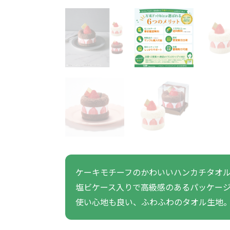
うちわ・扇子・ファン全
アウトドア・レジャーグ
ポータブルフ
タオル・ハンカチ全般
雨具全般
ひんやりグッズ全般
ラジオ・ラ
タオル
傘
冷却
般
ッズ全般
フ
あったかグッズ
お菓子・
その他
あったかグッズ全般
お菓子・食品・飲料全般
ブランケッ
お菓子
展示会向けバッグ特集
体育祭・文化
靴下
すめのノベル
ケーキモチーフのかわいいハンカチタオ
塩ビケース入りで高級感のあるパッケー
スマホに役立つノベルティグッ
防犯・防災
使い心地も良い、ふわふわのタオル生地
ズ