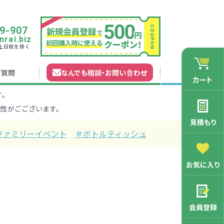
9-907
rai.biz
0 土日祝を除く
ご質問
なんでも相談
・
お問い合わせ
カート
す。
れガイド
無料カタログ申込
会員登録特典
性がごございます。
法について
マイページについて
特集から探す
業種から探す
見積もり
ファミリーイベント
＃ボトルティッシュ
200円
201～300円
お気に入り
3000円
マン向け
学記念品
舗向け
ース
3001～5000円
周年・創立記念品
ファミリー向け
マグカップ
会員登録
バッグ特集
オリジナルマグカップ作りたい
ルミマグカッ
トートバッ
ル巾着・リュ
キャラクター・ファンシー雑