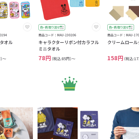
色・柄 取り混ぜ
色・柄 取り混ぜ
194
商品コード：MAU-230206
商品コード：MAU-170
タオル
キャラクターリボン付カラフル
クリームロール
ミニタオル
78円
158円
円）～
（税込:85円）～
（税込:1