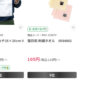
色・柄 取り混ぜ
35
商品コード：RKS-230074
25×25cm V
猫日和 刺繍タオル 0584802
105円
8円）～
（税込:115円）～
ー印刷
位
5位