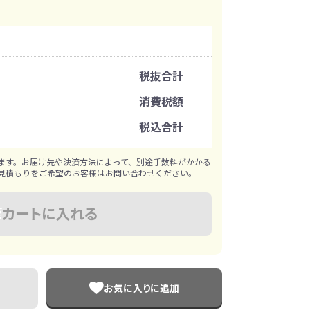
イレ
冷感・クールタオル
トラベルグッズ
注文可能数
税抜合計
ロ
料
手袋
注文単位
消費税額
税込合計
選べる ボトル＆
和のノベルティ特集
※既製品サンプルは各色3個まで
ブラー
ます。お届け先や決済方法によって、別途手数料がかかる
見積もりをご希望のお客様はお問い合わせください。
カートに入れる
お気に入りに追加