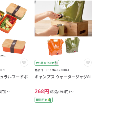
色・柄 取り混ぜ
073
商品コード：MAU-230041
チュラルフードボ
キャンプス ウォータージャグ8L
268円
37円）～
（税込:294円）～
印刷可能