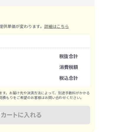
イレ
冷感・クールタオル
トラベルグッズ
提供単価が変わります。
詳細はこちら
ロ
料
手袋
注文可能数
税抜合計
選べる ボトル＆
和のノベルティ特集
ブラー
注文単位
消費税額
税込合計
※既製品サンプルは各色3個まで
ます。お届け先や決済方法によって、別途手数料がかかる
見積もりをご希望のお客様はお問い合わせください。
カートに入れる