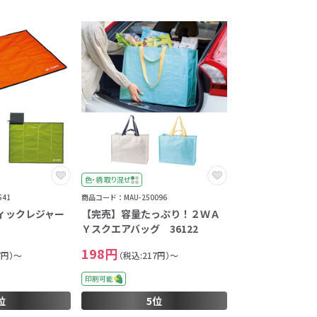
色・柄 取り混ぜ
41
商品コード：MAU-250096
ィックレジャー
【完売】容量たっぷり！２ＷＡ
Ｙスクエアバッグ 36122
198円
7円）～
（税込:217円）～
印刷可能
位
5位