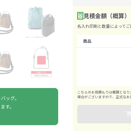
ァン・ハンディ
イト・ランタン
グッズ
ハンカチ
レジャーグッズ
その他
手ぬぐい
携帯ト
ァン
見積金額（概算）
食品・飲料
数量を入力
2
名入れ印刷と数量によってご
購入条件
ト・ひざ掛け
食品
アイマスク
カイ
飲
商品
既製品：96個から
名入れあり：288個から
きっと見つかる 探してたポーチ!!
シーン合わせて
祭・運動会におす
タン
ティ オリジナルグ
ッズ
1個ずつ追加可能
こちらのお見積もりは概算となり
場合がございますので、正式なお
ーバッグ。
きます。
対策ノベルティ
除菌・感染対策グッズ