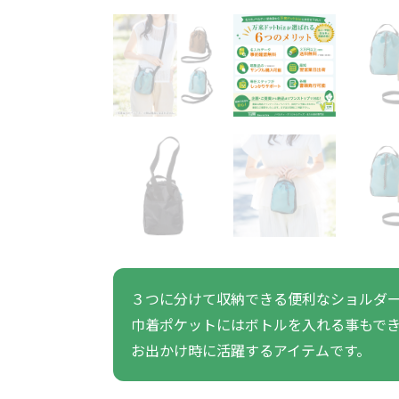
うちわ・扇子・ファン全
アウトドア・レジャーグ
ポータブルフ
タオル・ハンカチ全般
雨具全般
ひんやりグッズ全般
ラジオ・ラ
タオル
傘
冷却
般
ッズ全般
フ
あったかグッズ
お菓子・
その他
あったかグッズ全般
お菓子・食品・飲料全般
ブランケッ
お菓子
展示会向けバッグ特集
体育祭・文化
靴下
すめのノベル
３つに分けて収納できる便利なショルダ
巾着ポケットにはボトルを入れる事もで
スマホに役立つノベルティグッ
防犯・防災
お出かけ時に活躍するアイテムです。
ズ