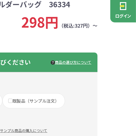
ダーバッグ 36334
PCグッズ
ポーチ
ース
・抽選会
ン雑貨
安全
念品
不織布バッグ
キャンバスポーチ
マルチケース
リサイクルレザー
ガラスマグカップ
消防・救急グッズ
生活雑貨
生活雑貨
貨
レットグッズ
バラマキ
パソコングッズ
社名入りグッズ
298円
ログイン
チャーム対象
ックバッグ
ックコットン
保冷バッグ
ラバーウッド
（税込:327円）～
タンブラー
色鉛筆・鉛筆
スタンド
ッド
ト
ステンレスボトル
バースデーカード
モバイルケース
なバッグ
豆かす
その他バッグ
麦わら
ルティ特集
・フェス
ッシュ
インテリア雑貨
推し活グッズ
ー
ョルダー
定規・メジャー
モバイルクリーナー
ジン
生分解性素材
選びください
商品の選び方について
トセット
ィッシュ
子供向け抽選会セット
アロマ・フレグランス
ボトルティッシュ
その他
具
康グッズ
除菌・感染対策グッズ
既製品（サンプル注文）
ィッシュ・ティ
ト
ルティ
コースター
ホイッスル
マスク
冬のノベルティ
除菌液
レジャーグッズ
ひんやりグッズ
ッズ
他
キッチングッズその他
サンプル商品の購入について