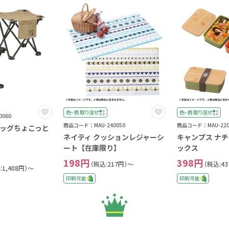
色・柄 取り混ぜ
色・柄 取り混ぜ
060
商品コード：MAU-240050
商品コード：MAU-220
ッグちょこっと
ネイティ クッションレジャーシ
キャンプス ナ
ート【在庫限り】
ックス
198円
398円
（税込:217円）～
（税込:4
:1,408円）～
印刷可能
印刷可能