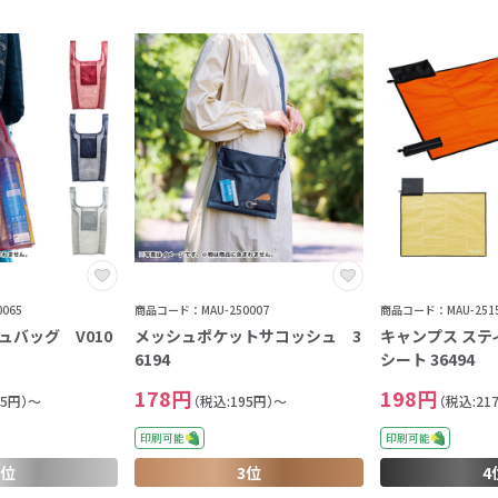
065
商品コード：MAU-250007
商品コード：MAU-2515
ュバッグ V010
メッシュポケットサコッシュ 3
キャンプス ステ
6194
シート 36494
178円
198円
95円）～
（税込:195円）～
（税込:21
印刷可能
印刷可能
2位
3位
4