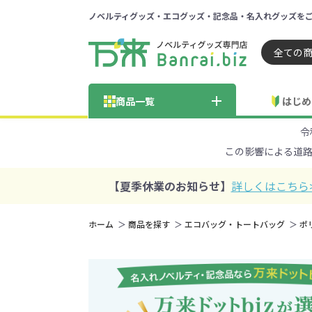
ノベルティグッズ・エコグッズ・記念品・名入れグッズを
ノベルティ 専門店 万来ドッ
商品一覧
はじめ
令
納品までの流れ
総合お問い合わせ
見積も
この影響による道
商品の選び方
FA
商品カテゴリから探す
価格帯から探す
【夏季休業のお知らせ】
詳しくはこちら
～50円
51～
ホーム
商品を探す
エコバッグ・トートバッグ
ポ
学校・PTA・
エコバッグ・トートバッグ
官公庁・自治体向け
展示会・セミナー
301～500円
子供向け
再生素材
501～
巾着・
女
ス向け
5001～10000円
100
100円以下の人気エコバッグ
展示会ノ
エコバッグ・トートバッ
再生素材・エコ素材全
官公庁・自治体向け全
学校・PTA・オープンキ
クリア