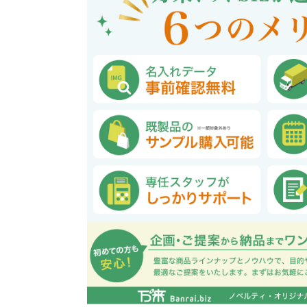
巾着・リュック全般
ポーチ全般
ケース全般
マグカップ全般
展示会・セミナー全般
社会貢献機能付き全般
子供向け全般
女性向け全般
シニア向け全般
メーカー向け全般
店舗向け全般
コット
コットン
財布
再生コ
展示会
ファッ
健康・
陶器
フェ
カー
バッ
SD
お
ア
グ全般
般
般
ャンパス向け全般
チ
訪日外国人・インバウンド向
タンブラー・ボトル・グラス
来店・成約プレゼント
営業活動
ペン・
け
ポリエステルバッグ
デニムポーチ
再生紙
防犯・安心グッズ
学校・教育グッズ
湯のみ
ジュート
化粧ポ
リサイ
選挙
タンブラー・ボトル・グ
文具・ステーショナリー
スマホ・タブレットグッ
訪日外国人・インバウ
モバイ
ペン・筆記用具全般
パソコングッズ全般
ステン
単色ボ
付箋
USBグ
和風
ラス全般
全般
ズ全般
ンド向け全般
電器
マルシェバッグ
コルク
竹・バン
ランチ
春のノベルティ特集
夏のノベ
メッセージ入りノベルティ
記念品
生活用品
イベン
イヤフォ
アルミボトル
電子メモパッド
タッチペン
クリア
ペンケ
ト
バイオマス
EVA素
生活用品・生活雑貨全
お絵かき・
ティッシュ全般
インテリア雑貨全般
イベント・抽選会全般
掃除・
ウェット
フォト
般
マグネット
スマホ対応手袋
クリップ
そ
ＦＳＣ認証
ブランケット・ひざ掛け
季節のグッズ
キッチ
女性向け抽選会セット
植物栽培セット
季節の
そ
除菌・感染対策グッズ
キッチングッズ全般
防災・防犯グッズ全般
美容・健康グッズ全般
季節のグッズ全般
キッチ
防災グ
マスク
春のノ
入
全般
タオル・ハンカチ
うちわ・
スポンジ
ボウル・プレート
ライト・ランタン
マスクケース
抗菌グッズ
健康グ
石鹸・
地球にやさしいエコグッズ
ロス