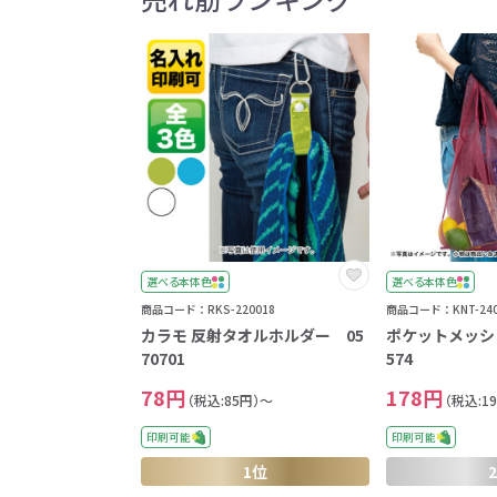
選べる本体色
選べる本体色
商品コード：RKS-220018
商品コード：KNT-240
カラモ 反射タオルホルダー 05
ポケットメッシ
70701
574
78円
178円
（税込:85円）～
（税込:1
印刷可能
印刷可能
1位