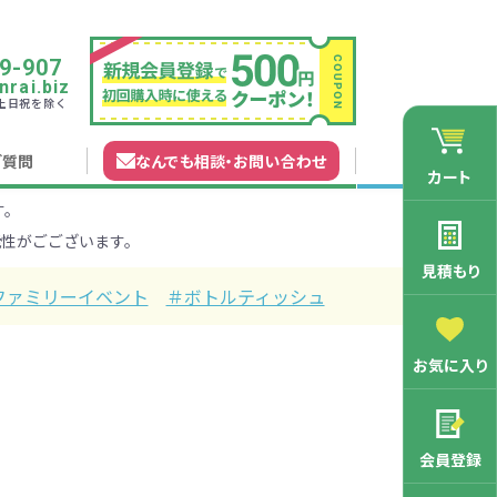
9-907
rai.biz
0 土日祝を除く
ご質問
なんでも相談
・
お問い合わせ
カート
す。
れガイド
無料カタログ申込
会員登録特典
性がごございます。
法について
マイページについて
特集から探す
業種から探す
見積もり
ファミリーイベント
＃ボトルティッシュ
200円
201～300円
お気に入り
3000円
マン向け
学記念品
舗向け
ース
3001～5000円
周年・創立記念品
ファミリー向け
マグカップ
会員登録
バッグ特集
オリジナルマグカップ作りたい
ルミマグカッ
トートバッ
ル巾着・リュ
キャラクター・ファンシー雑