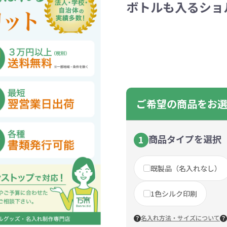
ボトルも入るショル
ントートバッグ
巾着・リュック
ットン
向けバッグ
ション雑貨
癒しグッズ
マグカップ
アトレード
ディーラー
グ・ポーチ
Gs推進
菓子系
パレル
プラスチックマグカップ
展示会向けノベルティ
樹を・サンゴを植える
不織布巾着・リュック
ポリエステルポーチ
コインケース
再生ＰＥＴ
エコ・アイデア雑貨
文具・知育玩具系
美容系サロン
住宅・不動産
防犯グッズ
環境保全
部活動
モバイル・
コットン
カードケ
再生樹脂
イベント
キッチ
交通
記
バッグ
グ
ック
プ
ツール・粗品
筆記用具
文具・ステーショナリー
絆ツール
スマホ・タブ
景品・
着せ替え
・リネンバッグ
ーチ
クルデニム
啓発グッズ
デニムバッグ
フラットポーチ
OBP
シャンブリ
オーガニ
ポーチ
ルバッテリー・充
プラスチックタンブラ
レスタンブラー
ールペン
ッズ
・和雑貨
多色ボールペン
メモ帳
ケーブル
PCクリーナー
着せ替え
クレヨン・
モバイル
マウスパ
ノー
ー
ブーファイバー
バッグ
サコッシュ
ジュート
おしゃれ
コーヒー
ルティ特集
秋のノベルティ特集
冬のノベ
・生活雑貨
ト・抽選会
スポーツ・部活動
キーホルダー
ライブ
ティ
ン・ヘッドセッ
ボトル
ース
ペットボトルホルダー
ブックカバー
スマホリング
グラス
カレンダ
スマホシ
材
間伐材
ライスレ
ご希望の商品をお
ぬりえイベントセ
洗濯用品
ティッシュ
フレーム
手作り・工作イベントセット
トイレットペーパー
収納用品
時計
定番イベン
工具
ボックステ
照明
ット
環境保全への取り組み
の他
文具セット
その他文
ングッズ
防災・防犯グッズ
美容・健
商品タイプを選択
1
抽選会セット
の他
イベントセット追加用品
既製品（名入れなし）
ウェットテ
ンツール
ッズ
ベルティ
浴剤
箸・お弁当グッズ
防犯グッズ
美容グッズ
夏のノベルティ
マスクケース
カトラリー
防災セッ
ミラー
秋のノベ
ッシュ
1色シルク印刷
扇子・ファン
雨具
アウトドア・
・ペーパー・ク
ッズ
洗剤
ラップ・ビニール
加湿器
啓発グッズ
保存容器
癒しグ
その
エココレ（おしゃれなエコグッズ）
名入れ方法・サイズについて