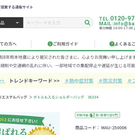
ご提案する通販サイト
0120-97
TEL:
MAIL:info@ban
受付時間 10:00-17:0
トbiz ／ 名入れ・販促品・記念品・オリジナルグッズ
ての方へ
ご利用ガイド
よくある
和8年熊本地震により被災された皆さまに、心よりお見舞い申し上げま
り作成について
見積もりサポート
のし・包装
お急ぎ在庫確認
名入
路規制や交通網の乱れに伴い、一部地域での集配停止や遅延が生じる可能
Xでのご注文
商品サンプル
印刷方
目的・シーンから探す
ターゲットから探す
>>
トレンドキーワード >>
＃熱中症対策
＃防災対策
＃
100円
101～150円
151～
リエステルバッグ
ボトルも入るショルダーバッグ 36334
オープンキャンパ
・エコ素材
1000円
リュック
性向け
社会貢献機能付き
1001～2000円
メーカー向け
シニア向け
ポーチ
2001～
ビジネス
卒業・入
店
ケ
印刷可能
色・柄 取り混ぜ
商品コード：
MAU-250006
01円以上
ベルティ特集
フルカラー印刷で訴求力UP
名入れ印刷
・ビニールポー
オーガニックコットン
ステンレス・ア
キャンバス
ポリエステ