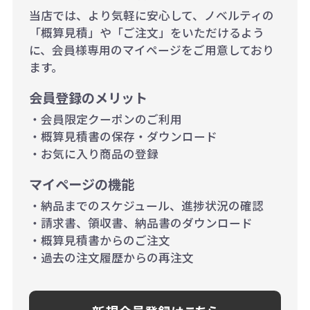
200個~499個の場合：42円（1個
当店では、より気軽に安心して、ノベルティの
当たり）
「概算見積」や「ご注文」をいただけるよう
に、会員様専用のマイページをご用意しており
500個~999個の場合：35円（1個
ます。
当たり）
会員登録のメリット
1,000個以上：28円（1個当た
・会員限定クーポンのご利用
り）
・概算見積書の保存・ダウンロード
・お気に入り商品の登録
マイページの機能
・納品までのスケジュール、進捗状況の確認
・請求書、領収書、納品書のダウンロード
・概算見積書からのご注文
・過去の注文履歴からの再注文