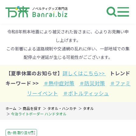
ノベルティ 専門店 万来ドットbiz 
令和8年熊本地震により被災された皆さまに、心よりお見舞い申
し上げます。
この影響による道路規制や交通網の乱れに伴い、一部地域での集
配停止や遅延が生じる可能性がごございます。
【夏季休業のお知らせ】
詳しくはこちら>>
トレンド
キーワード >>
＃熱中症対策
＃防災対策
＃ファミ
リーイベント
＃ボトルティッシュ
ホーム
商品を探す
タオル・ハンカチ
タオル
今治ライトボーダー ハンドタオル
色・柄 取り混ぜ