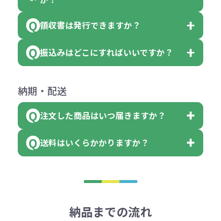
個、ブルーを90個、イエローを110
（提供価格（商品代）+名入れ費用
合わせください。
ご連絡後、新しい商品と交換、修理
個 合計300個 と色を指定する事
（印刷代））×枚数+製版代
領収書は発行できますか？
会員様はマイページより各種帳票の
または返金にて対応させていただき
が出来ます。
＜多色印刷（2色以上）の場合＞
ダウンロードが可能です。
ます。
振込みはどこにすればいいですか？
（提供価格（商品代）+名入れ費用
会員様はマイページより各種帳票の
詳しくはこちらはご確認ください。
その際不良品については送料着払い
【色指定の仕方】
（印刷代）×色数）×枚数+製版代
ダウンロードが可能です。
にて一度ご連絡の上、当社にご返却
数量を入力の欄で、ご希望の本体色
下記口座にお願いします。
×色数
納期・配送
詳しくはこちらはご確認ください。
領収書のダウンロード
ください。
に必要な個数を入力ください。
■三菱UFJ銀行
※例えば2色印刷の場合には、名入
（商品の状態により、対応が変わる
注文した商品はいつ届きますか？
※10個単位など購入できる単位が決
小田井支店（おたいしてん）
れ費用が2倍、製版代が2倍必要で
領収書のダウンロード
場合もございます）
まっている場合は、その単位に当て
当座 0204160 株式会社モノベーシ
す。
送料はいくらかかりますか？
※不良商品をご返却いただけない場
はまらない数を入力すると、アラー
既製品の場合、ご入金確認後3営業
ョン
※商品やデザインによっては多色印
合は返品に応じられない場合がござ
トがでます。
日以降、名入れ印刷ありの場合は、
刷が出来ない場合もございます。ご
1回のご注文合計金額が3万円未満(税
います。あらかじめご了承くださ
アラートに従って数を調整してくだ
ご入金確認後約3週間となります。
■ゆうちょ銀行（振替口座）
相談下さい。
抜)の場合、送料をご納品1箇所に付
い。
さい。
但し、商品によって個別に納期を設
口座記号番号 00880-8-189695
き別途申し受けます。
納品までの流れ
※不良商品は商品到着後7営業日以
定しているものもあります。
口座名 株式会社モノベーション
なお、印刷代はボリュームディスカ