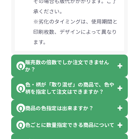
その場合も版代がかかります。ご了
承ください。
※劣化のタイミングは、使用期間と
印刷枚数、デザインによって異なり
ます。
販売数の倍数でしか注文できません
か？
色・柄が「取り混ぜ」の商品で、色や
一部商品（※）を除き、注文可能数
柄を指定して注文はできますか？
以上でしたら、何個でもご注文可能
商品の色指定は出来ますか？
です。
「色・柄 取り混ぜ」のラベルがつい
※10個単位の規制がある商品は、10
ている商品は、色指定不可となって
色ごとに数量指定できる商品について
色指定できる商品もございますが商
個、20個と10個単位でのご注文とな
おり、残念ながら指定はできませ