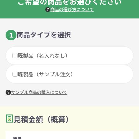
ご希望の商品をお選びください
商品の選び方について
商品タイプを選択
1
既製品（名入れなし）
既製品（サンプル注文）
サンプル商品の購入について
見積金額（概算）
数量を入力
2
購入条件
商品