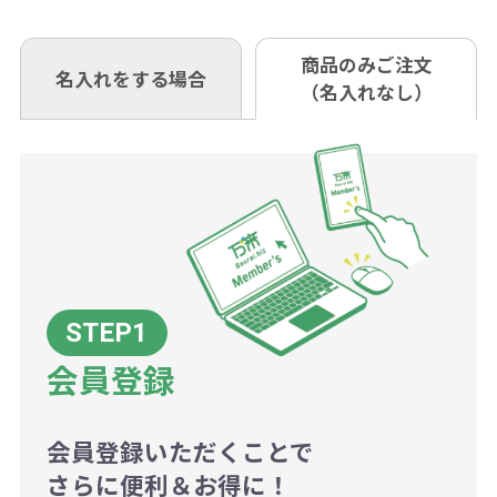
※3万円以上(税抜)のご注文の場合で
内に当社宛に着払いでお送りくださ
（例えば無地ポケットティッシュで
ウント式になっております。
も複数ヶ所への納品の場合、別途送
い。
あれば、午前中までにご注文とご入
※振り込み手数料はお客さま負担と
商品のみご注文
同じ版で多くの数量を印刷すると、1
名入れをする場合
料頂戴する場合がございます。
お問合せ先
（名入れなし）
金いただければ翌日着でお送りする
なりますのでご注意ください。
個当たりの印刷代単価がお安くなり
0120-979-907
ことも可能です）
ます。
詳細はこちらご確認ください。
AM10:00～PM5:00（土・日・祝日を
お急ぎの場合、ご相談ください。最
一方、数量が少なく一定数に満たな
配送について
除く平日）
大限努力いたします。
い場合は、単価計算ではなく、印刷
代の基本料金を一式頂戴する場合が
ございます。
ボリュームディスカウントの計算は
商品や印刷方法によって異なります
会員登録
ので、予めご了承ください。
会員登録いただくことで
例：200個未満（1式：18,000円）
さらに便利＆お得に！