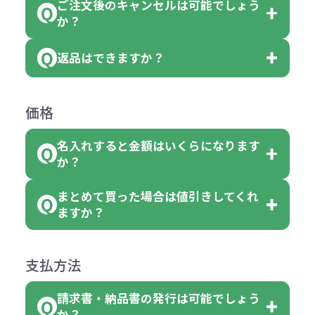
品の詳細に「色・柄 取り混ぜ」のラ
ります。
ご注文後のキャンセルは可能でしょう
ん。
「選べる本体色」のラベルが付いて
か？
ベルや商品画像に「〇色取混ぜ」な
【例】注文可能数が100個の場合
いる商品は、本体色の指定が可能で
どと表記されている商品に付きまし
は、100個以上でしたら、何個でも
返品はできますか？
す。
お客様都合でのキャンセルは、制作
ては色指定が出来ません。
可能です。
商品によって色指定可能な数量が異
過程の進行状況により、お受けでき
例えば4色取混ぜの商品を400個ご注
返品は承っておりません。あらかじ
なります。商品詳細をご確認くださ
価格
ない場合や別途料金が発生する場合
文いただいた場合には4色がそれぞ
めご了承ください。
い。
がございます。
れ等分で100個ずつ入って参ります。
名入れすると金額はいくらになります
ただし下記の場合は承っております
例えば…
ご注文の際は、十分にご確認・ご検
か？
（割り切れない場合は数個単位で前
のでお問合せください。
「セルトナ・ツートンポータブルス
討をお願いいたします。
後する場合もございます）
まとめて買った場合は値引きしてくれ
●初期不良または不良品（破損、故
但し、ロゴなど名入れ印刷をされる
クエアトート」を300個注文した場
名入れありの場合の代金の計算方法
色指定できる商品に付きましては商
ますか？
障）の場合
場合、商品本体の色にあわせて印刷
合
は下記の通りです。
品詳細の購入の所で色が選べるよう
●ご注文商品と違うものが届いた場
色を変えることはできます。（別途
「セルトナ・ツートンポータブルス
になっております。
商品によりますが、お見積もりさせ
支払方法
合
費用）
クエアトート」は10個単位でしたら
計算例：
ていただきます。
●名入れ、オリジナルの内容が異な
色を指定出来るので、ピンクを100
請求書・納品書の発行は可能でしょう
＜1色印刷の場合＞
見積もりサポート
から個別でお問い
っていた場合
か？