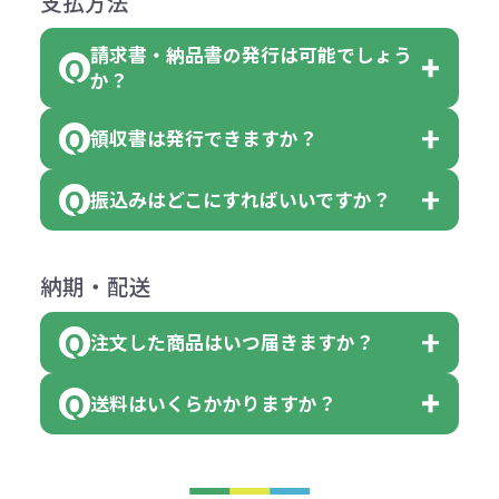
支払方法
合
費用）
クエアトート」は10個単位でしたら
計算例：
ていただきます。
●名入れ、オリジナルの内容が異な
色を指定出来るので、ピンクを100
請求書・納品書の発行は可能でしょう
＜1色印刷の場合＞
見積もりサポート
から個別でお問い
っていた場合
か？
個、ブルーを90個、イエローを110
（提供価格（商品代）+名入れ費用
合わせください。
ご連絡後、新しい商品と交換、修理
個 合計300個 と色を指定する事
（印刷代））×枚数+製版代
領収書は発行できますか？
会員様はマイページより各種帳票の
または返金にて対応させていただき
が出来ます。
＜多色印刷（2色以上）の場合＞
ダウンロードが可能です。
ます。
振込みはどこにすればいいですか？
（提供価格（商品代）+名入れ費用
会員様はマイページより各種帳票の
詳しくはこちらはご確認ください。
その際不良品については送料着払い
【色指定の仕方】
（印刷代）×色数）×枚数+製版代
ダウンロードが可能です。
にて一度ご連絡の上、当社にご返却
数量を入力の欄で、ご希望の本体色
下記口座にお願いします。
×色数
納期・配送
詳しくはこちらはご確認ください。
領収書のダウンロード
ください。
に必要な個数を入力ください。
■三菱UFJ銀行
※例えば2色印刷の場合には、名入
（商品の状態により、対応が変わる
注文した商品はいつ届きますか？
※10個単位など購入できる単位が決
小田井支店（おたいしてん）
れ費用が2倍、製版代が2倍必要で
領収書のダウンロード
場合もございます）
まっている場合は、その単位に当て
当座 0204160 株式会社モノベーシ
す。
送料はいくらかかりますか？
※不良商品をご返却いただけない場
はまらない数を入力すると、アラー
既製品の場合、ご入金確認後3営業
ョン
※商品やデザインによっては多色印
合は返品に応じられない場合がござ
トがでます。
日以降、名入れ印刷ありの場合は、
刷が出来ない場合もございます。ご
1回のご注文合計金額が3万円未満(税
います。あらかじめご了承くださ
アラートに従って数を調整してくだ
ご入金確認後約3週間となります。
■ゆうちょ銀行（振替口座）
相談下さい。