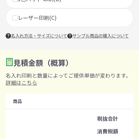
レーザー印刷(C)
名入れ方法・サイズについて
サンプル商品の購入について
見積金額（概算）
数量を入力
2
名入れ印刷と数量によってご提供単価が変わります。
購入条件
詳細はこちら
注文可能数
商品
既製品：60個から
名入れあり：100個から
税抜合計
注文単位
消費税額
1個ずつ追加可能