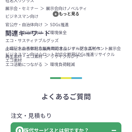
社名入りグッズ
展示会・セミナー
展示会向けノベルティ
もっと見る
ビジネスマン向け
官公庁・自治体向け
SDGs推進
関連キーワード
官公庁・自治体向け
環境保全
エコ・サスティナブルグッズ
上場記念品
表彰記念品
周年記念品
レザー
記念品
イベント
展示会
小ロットから作れる販売用のオリジナルグッズ制作
ビジネスマン向け
小ロット対応
化粧箱
SDGs推進
リサイクル
再生素材・エコ素材
リサイクルレザー
エコ素材
エコ活動につながる
環境負荷軽減
よくあるご質問
注文・見積もり
版代サービスとは何ですか？