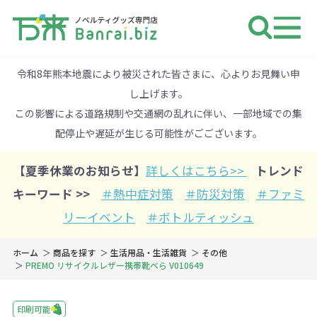
ノベルティ 専門店 万来ドットbiz 
令和8年熊本地震により被災された皆さまに、心よりお見舞い申
し上げます。
この影響による道路規制や交通網の乱れに伴い、一部地域での集
配停止や遅延が生じる可能性がごございます。
【夏季休業のお知らせ】
詳しくはこちら>>
トレンド
キーワード >>
＃熱中症対策
＃防災対策
＃ファミ
リーイベント
＃ボトルティッシュ
ホーム
商品を探す
生活用品・生活雑貨
その他
PREMO リサイクルレザー携帯靴べら V010649
印刷可能