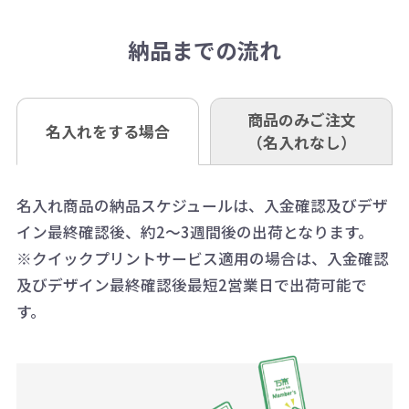
抜)の場合、送料をご納品1箇所に付
い。
さい。
但し、商品によって個別に納期を設
口座記号番号 00880-8-189695
き別途申し受けます。
納品までの流れ
※不良商品は商品到着後7営業日以
定しているものもあります。
口座名 株式会社モノベーション
なお、印刷代はボリュームディスカ
※3万円以上(税抜)のご注文の場合で
内に当社宛に着払いでお送りくださ
（例えば無地ポケットティッシュで
ウント式になっております。
も複数ヶ所への納品の場合、別途送
い。
あれば、午前中までにご注文とご入
※振り込み手数料はお客さま負担と
商品のみご注文
同じ版で多くの数量を印刷すると、1
名入れをする場合
料頂戴する場合がございます。
お問合せ先
（名入れなし）
金いただければ翌日着でお送りする
なりますのでご注意ください。
個当たりの印刷代単価がお安くなり
0120-979-907
ことも可能です）
ます。
詳細はこちらご確認ください。
AM10:00～PM5:00（土・日・祝日を
お急ぎの場合、ご相談ください。最
名入れ商品の納品スケジュールは、入金確認及びデザ
一方、数量が少なく一定数に満たな
配送について
除く平日）
イン最終確認後、約2～3週間後の出荷となります。
大限努力いたします。
い場合は、単価計算ではなく、印刷
※クイックプリントサービス適用の場合は、入金確認
代の基本料金を一式頂戴する場合が
及びデザイン最終確認後最短2営業日で出荷可能で
ございます。
す。
ボリュームディスカウントの計算は
商品や印刷方法によって異なります
ので、予めご了承ください。