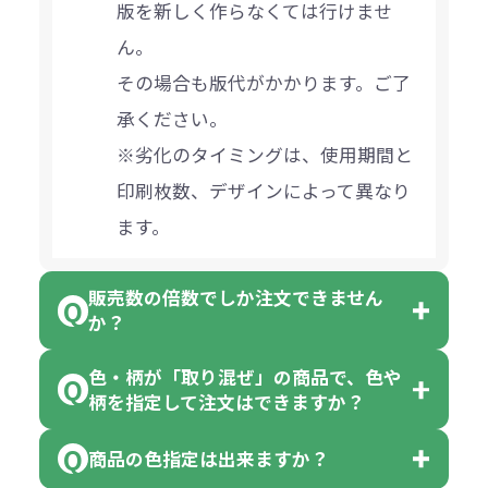
版を新しく作らなくては行けませ
ん。
その場合も版代がかかります。ご了
承ください。
※劣化のタイミングは、使用期間と
印刷枚数、デザインによって異なり
ます。
販売数の倍数でしか注文できません
か？
色・柄が「取り混ぜ」の商品で、色や
一部商品（※）を除き、注文可能数
柄を指定して注文はできますか？
以上でしたら、何個でもご注文可能
商品の色指定は出来ますか？
です。
「色・柄 取り混ぜ」のラベルがつい