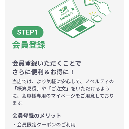
例：200個未満（1式：18,000円）
200個~499個の場合：42円（1個
当たり）
会員登録
500個~999個の場合：35円（1個
当たり）
1,000個以上：28円（1個当た
会員登録いただくことで
さらに便利＆お得に！
り）
当店では、より気軽に安心して、ノベルティの
「概算見積」や「ご注文」をいただけるよう
に、会員様専用のマイページをご用意しており
ます。
会員登録のメリット
・会員限定クーポンのご利用