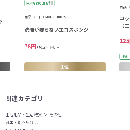
色・柄 取り混ぜ
商品コ
商品コード：MAU-130015
コッ
ッ
【エ
洗剤が要らないエコスポンジ
12
78円
（税込:85円）～
印刷
1位
関連カテゴリ
生活用品・生活雑貨
その他
周年・創立記念品