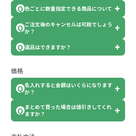
※10個単位の規制がある商品は、10
ている商品は、色指定不可となって
色ごとに数量指定できる商品について
色指定できる商品もございますが商
個、20個と10個単位でのご注文とな
おり、残念ながら指定はできませ
品の詳細に「色・柄 取り混ぜ」のラ
ります。
ご注文後のキャンセルは可能でしょう
ん。
「選べる本体色」のラベルが付いて
か？
ベルや商品画像に「〇色取混ぜ」な
【例】注文可能数が100個の場合
いる商品は、本体色の指定が可能で
どと表記されている商品に付きまし
は、100個以上でしたら、何個でも
返品はできますか？
す。
お客様都合でのキャンセルは、制作
ては色指定が出来ません。
可能です。
商品によって色指定可能な数量が異
過程の進行状況により、お受けでき
例えば4色取混ぜの商品を400個ご注
返品は承っておりません。あらかじ
なります。商品詳細をご確認くださ
価格
ない場合や別途料金が発生する場合
文いただいた場合には4色がそれぞ
めご了承ください。
い。
がございます。
れ等分で100個ずつ入って参ります。
名入れすると金額はいくらになります
ただし下記の場合は承っております
例えば…
ご注文の際は、十分にご確認・ご検
か？
（割り切れない場合は数個単位で前
のでお問合せください。
「セルトナ・ツートンポータブルス
討をお願いいたします。
後する場合もございます）
まとめて買った場合は値引きしてくれ
●初期不良または不良品（破損、故
但し、ロゴなど名入れ印刷をされる
クエアトート」を300個注文した場
名入れありの場合の代金の計算方法
色指定できる商品に付きましては商
ますか？
障）の場合
場合、商品本体の色にあわせて印刷
合
は下記の通りです。
品詳細の購入の所で色が選べるよう
●ご注文商品と違うものが届いた場
色を変えることはできます。（別途
「セルトナ・ツートンポータブルス
になっております。
商品によりますが、お見積もりさせ