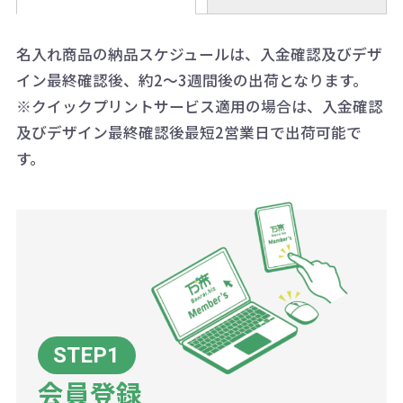
0120-979-907
ことも可能です）
ます。
詳細はこちらご確認ください。
AM10:00～PM5:00（土・日・祝日を
お急ぎの場合、ご相談ください。最
名入れ商品の納品スケジュールは、入金確認及びデザ
一方、数量が少なく一定数に満たな
配送について
除く平日）
イン最終確認後、約2～3週間後の出荷となります。
大限努力いたします。
い場合は、単価計算ではなく、印刷
※クイックプリントサービス適用の場合は、入金確認
代の基本料金を一式頂戴する場合が
及びデザイン最終確認後最短2営業日で出荷可能で
ございます。
す。
ボリュームディスカウントの計算は
商品や印刷方法によって異なります
ので、予めご了承ください。
例：200個未満（1式：18,000円）
200個~499個の場合：42円（1個
当たり）
会員登録
500個~999個の場合：35円（1個