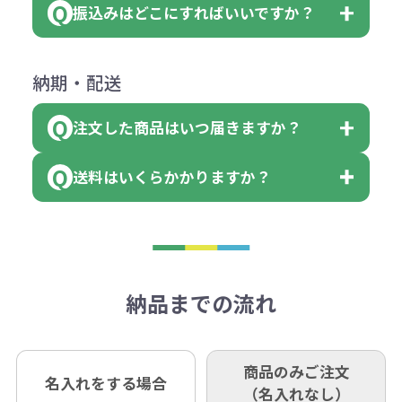
ダウンロードが可能です。
ます。
振込みはどこにすればいいですか？
（提供価格（商品代）+名入れ費用
会員様はマイページより各種帳票の
詳しくはこちらはご確認ください。
その際不良品については送料着払い
【色指定の仕方】
（印刷代）×色数）×枚数+製版代
ダウンロードが可能です。
にて一度ご連絡の上、当社にご返却
数量を入力の欄で、ご希望の本体色
下記口座にお願いします。
×色数
納期・配送
詳しくはこちらはご確認ください。
領収書のダウンロード
ください。
に必要な個数を入力ください。
■三菱UFJ銀行
※例えば2色印刷の場合には、名入
（商品の状態により、対応が変わる
注文した商品はいつ届きますか？
※10個単位など購入できる単位が決
小田井支店（おたいしてん）
れ費用が2倍、製版代が2倍必要で
領収書のダウンロード
場合もございます）
まっている場合は、その単位に当て
当座 0204160 株式会社モノベーシ
す。
送料はいくらかかりますか？
※不良商品をご返却いただけない場
はまらない数を入力すると、アラー
既製品の場合、ご入金確認後3営業
ョン
※商品やデザインによっては多色印
合は返品に応じられない場合がござ
トがでます。
日以降、名入れ印刷ありの場合は、
刷が出来ない場合もございます。ご
1回のご注文合計金額が3万円未満(税
います。あらかじめご了承くださ
アラートに従って数を調整してくだ
ご入金確認後約3週間となります。
■ゆうちょ銀行（振替口座）
相談下さい。
抜)の場合、送料をご納品1箇所に付
い。
さい。
但し、商品によって個別に納期を設
口座記号番号 00880-8-189695
き別途申し受けます。
納品までの流れ
※不良商品は商品到着後7営業日以
定しているものもあります。
口座名 株式会社モノベーション
なお、印刷代はボリュームディスカ
※3万円以上(税抜)のご注文の場合で
内に当社宛に着払いでお送りくださ
（例えば無地ポケットティッシュで
ウント式になっております。
も複数ヶ所への納品の場合、別途送
い。
あれば、午前中までにご注文とご入
※振り込み手数料はお客さま負担と
商品のみご注文
同じ版で多くの数量を印刷すると、1
名入れをする場合
料頂戴する場合がございます。
お問合せ先
（名入れなし）
金いただければ翌日着でお送りする
なりますのでご注意ください。
個当たりの印刷代単価がお安くなり