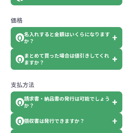
お客様都合でのキャンセルは、制作
ては色指定が出来ません。
可能です。
商品によって色指定可能な数量が異
過程の進行状況により、お受けでき
例えば4色取混ぜの商品を400個ご注
返品は承っておりません。あらかじ
なります。商品詳細をご確認くださ
価格
ない場合や別途料金が発生する場合
文いただいた場合には4色がそれぞ
めご了承ください。
い。
がございます。
れ等分で100個ずつ入って参ります。
名入れすると金額はいくらになります
ただし下記の場合は承っております
例えば…
ご注文の際は、十分にご確認・ご検
か？
（割り切れない場合は数個単位で前
のでお問合せください。
「セルトナ・ツートンポータブルス
討をお願いいたします。
後する場合もございます）
まとめて買った場合は値引きしてくれ
●初期不良または不良品（破損、故
但し、ロゴなど名入れ印刷をされる
クエアトート」を300個注文した場
名入れありの場合の代金の計算方法
色指定できる商品に付きましては商
ますか？
障）の場合
場合、商品本体の色にあわせて印刷
合
は下記の通りです。
品詳細の購入の所で色が選べるよう
●ご注文商品と違うものが届いた場
色を変えることはできます。（別途
「セルトナ・ツートンポータブルス
になっております。
商品によりますが、お見積もりさせ
支払方法
合
費用）
クエアトート」は10個単位でしたら
計算例：
ていただきます。
●名入れ、オリジナルの内容が異な
色を指定出来るので、ピンクを100
請求書・納品書の発行は可能でしょう
＜1色印刷の場合＞
見積もりサポート
から個別でお問い
っていた場合
か？
個、ブルーを90個、イエローを110
（提供価格（商品代）+名入れ費用
合わせください。
ご連絡後、新しい商品と交換、修理
個 合計300個 と色を指定する事
（印刷代））×枚数+製版代
領収書は発行できますか？
会員様はマイページより各種帳票の
または返金にて対応させていただき
が出来ます。
＜多色印刷（2色以上）の場合＞