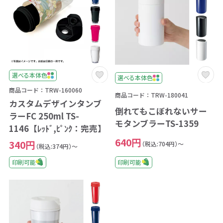
選べる本体色
選べる本体色
商品コード：TRW-160060
商品コード：TRW-180041
カスタムデザインタンブ
倒れてもこぼれないサー
ラーFC 250ml TS-
モタンブラーTS-1359
1146【ﾚｯﾄﾞ,ﾋﾟﾝｸ：完売】
640円
340円
（税込:704円）～
（税込:374円）～
印刷可能
印刷可能