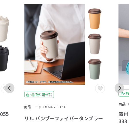
色・柄
色・柄 取り混ぜ
商品コー
商品コード：MAU-230151
055
蓋付
リル バンブーファイバータンブラー
333