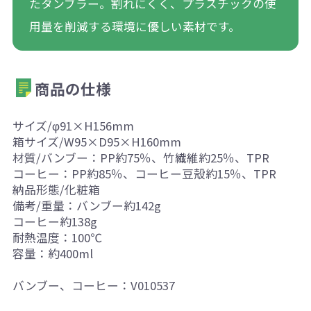
たタンブラー。割れにくく、プラスチックの使
用量を削減する環境に優しい素材です。
商品の仕様
サイズ/φ91×H156mm
箱サイズ/W95×D95×H160mm
材質/バンブー：PP約75％、竹繊維約25％、TPR
コーヒー：PP約85％、コーヒー豆殻約15％、TPR
納品形態/化粧箱
備考/重量：バンブー約142g
コーヒー約138g
耐熱温度：100℃
容量：約400ml
バンブー、コーヒー：V010537