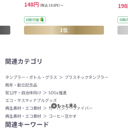
148円
19
（税込:162円）～
印刷可能
印刷
1位
関連カテゴリ
タンブラー・ボトル・グラス
プラスチックタンブラー
周年・創立記念品
官公庁・自治体向け
SDGs推進
エコ・サスティナブルグッズ
もっと見る
再生素材・エコ素材
竹・バンブーファイバー
再生素材・エコ素材
コーヒー豆かす
関連キーワード