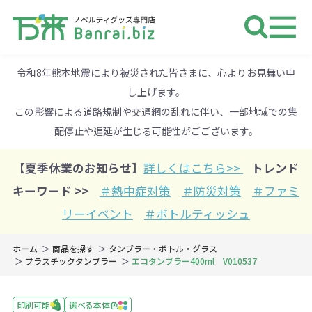
ノベルティ 専門店 万来ドットbiz 
令和8年熊本地震により被災された皆さまに、心よりお見舞い申
し上げます。
この影響による道路規制や交通網の乱れに伴い、一部地域での集
配停止や遅延が生じる可能性がごございます。
【夏季休業のお知らせ】
詳しくはこちら>>
トレンド
キーワード >>
＃熱中症対策
＃防災対策
＃ファミ
リーイベント
＃ボトルティッシュ
ホーム
商品を探す
タンブラー・ボトル・グラス
プラスチックタンブラー
エコタンブラー400ml V010537
印刷可能
選べる本体色