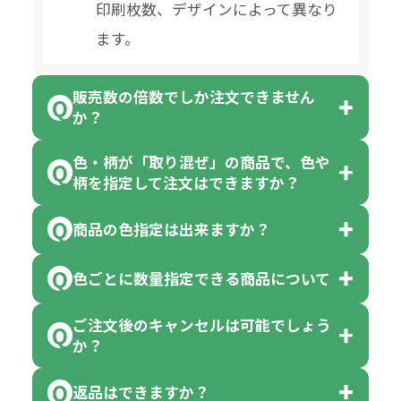
印刷枚数、デザインによって異なり
ます。
販売数の倍数でしか注文できません
か？
色・柄が「取り混ぜ」の商品で、色や
一部商品（※）を除き、注文可能数
柄を指定して注文はできますか？
以上でしたら、何個でもご注文可能
商品の色指定は出来ますか？
です。
「色・柄 取り混ぜ」のラベルがつい
※10個単位の規制がある商品は、10
ている商品は、色指定不可となって
色ごとに数量指定できる商品について
色指定できる商品もございますが商
個、20個と10個単位でのご注文とな
おり、残念ながら指定はできませ
品の詳細に「色・柄 取り混ぜ」のラ
ります。
ご注文後のキャンセルは可能でしょう
ん。
「選べる本体色」のラベルが付いて
か？
ベルや商品画像に「〇色取混ぜ」な
【例】注文可能数が100個の場合
いる商品は、本体色の指定が可能で
どと表記されている商品に付きまし
は、100個以上でしたら、何個でも
返品はできますか？
す。