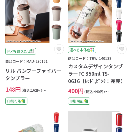
選べる本体色
色・柄 取り混ぜ
商品コード：TRW-140138
商品コード：MAU-230151
カスタムデザインタンブ
リル バンブーファイバー
ラーFC 350ml TS-
タンブラー
0616【ﾚｯﾄﾞ,ﾋﾟﾝｸ：完売】
148円
400円
（税込:162円）～
（税込:440円）～
印刷可能
印刷可能