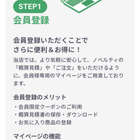
ボリュームディスカウントの計算は
商品や印刷方法によって異なります
会員登録
ので、予めご了承ください。
会員登録いただくことで
例：200個未満（1式：18,000円）
さらに便利＆お得に！
200個~499個の場合：42円（1個
当店では、より気軽に安心して、ノベルティの
当たり）
「概算見積」や「ご注文」をいただけるよう
に、会員様専用のマイページをご用意しており
500個~999個の場合：35円（1個
ます。
当たり）
会員登録のメリット
1,000個以上：28円（1個当た
・会員限定クーポンのご利用
り）
・概算見積書の保存・ダウンロード
・お気に入り商品の登録
マイページの機能