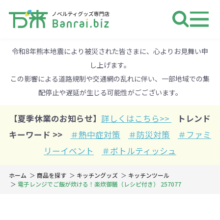
ノベルティ 専門店 万来ドットbiz 
令和8年熊本地震により被災された皆さまに、心よりお見舞い申
し上げます。
この影響による道路規制や交通網の乱れに伴い、一部地域での集
配停止や遅延が生じる可能性がごございます。
【夏季休業のお知らせ】
詳しくはこちら>>
トレンド
キーワード >>
＃熱中症対策
＃防災対策
＃ファミ
リーイベント
＃ボトルティッシュ
ホーム
商品を探す
キッチングッズ
キッチンツール
電子レンジでご飯が炊ける！楽炊御膳（レシピ付き） 257077