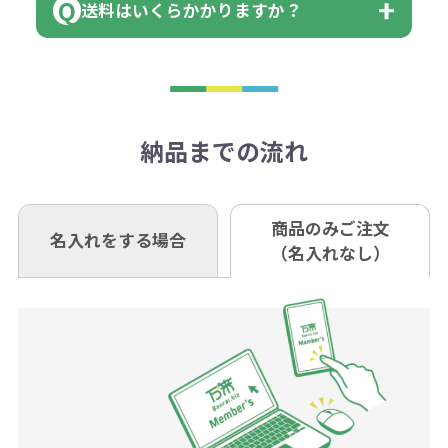
送料はいくらかかりますか？
※不良商品をご返却いただけない場
はまらない数を入力すると、アラー
既製品の場合、ご入金確認後3営業
ョン
※商品やデザインによっては多色印
合は返品に応じられない場合がござ
トがでます。
日以降、名入れ印刷ありの場合は、
刷が出来ない場合もございます。ご
1回のご注文合計金額が3万円未満(税
います。あらかじめご了承くださ
アラートに従って数を調整してくだ
ご入金確認後約3週間となります。
■ゆうちょ銀行（振替口座）
相談下さい。
抜)の場合、送料をご納品1箇所に付
い。
さい。
但し、商品によって個別に納期を設
口座記号番号 00880-8-189695
き別途申し受けます。
納品までの流れ
※不良商品は商品到着後7営業日以
定しているものもあります。
口座名 株式会社モノベーション
なお、印刷代はボリュームディスカ
※3万円以上(税抜)のご注文の場合で
内に当社宛に着払いでお送りくださ
（例えば無地ポケットティッシュで
ウント式になっております。
も複数ヶ所への納品の場合、別途送
い。
あれば、午前中までにご注文とご入
※振り込み手数料はお客さま負担と
商品のみご注文
同じ版で多くの数量を印刷すると、1
名入れをする場合
料頂戴する場合がございます。
お問合せ先
（名入れなし）
金いただければ翌日着でお送りする
なりますのでご注意ください。
個当たりの印刷代単価がお安くなり
0120-979-907
ことも可能です）
ます。
詳細はこちらご確認ください。
AM10:00～PM5:00（土・日・祝日を
お急ぎの場合、ご相談ください。最
一方、数量が少なく一定数に満たな
配送について
除く平日）
大限努力いたします。
い場合は、単価計算ではなく、印刷
代の基本料金を一式頂戴する場合が
ございます。