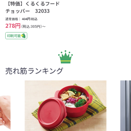
【特価】くるくるフード
チョッパー 32033
通常価格：
404円
税込
278円
（税込:305円）～
印刷可能
売れ筋ランキング