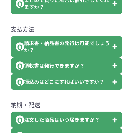
まとめて買った場合は値引きしてくれ
●初期不良または不良品（破損、故
但し、ロゴなど名入れ印刷をされる
クエアトート」を300個注文した場
名入れありの場合の代金の計算方法
色指定できる商品に付きましては商
ますか？
障）の場合
場合、商品本体の色にあわせて印刷
合
は下記の通りです。
品詳細の購入の所で色が選べるよう
●ご注文商品と違うものが届いた場
色を変えることはできます。（別途
「セルトナ・ツートンポータブルス
になっております。
商品によりますが、お見積もりさせ
支払方法
合
費用）
クエアトート」は10個単位でしたら
計算例：
ていただきます。
●名入れ、オリジナルの内容が異な
色を指定出来るので、ピンクを100
請求書・納品書の発行は可能でしょう
＜1色印刷の場合＞
見積もりサポート
から個別でお問い
っていた場合
か？
個、ブルーを90個、イエローを110
（提供価格（商品代）+名入れ費用
合わせください。
ご連絡後、新しい商品と交換、修理
個 合計300個 と色を指定する事
（印刷代））×枚数+製版代
領収書は発行できますか？
会員様はマイページより各種帳票の
または返金にて対応させていただき
が出来ます。
＜多色印刷（2色以上）の場合＞
ダウンロードが可能です。
ます。
振込みはどこにすればいいですか？
（提供価格（商品代）+名入れ費用
会員様はマイページより各種帳票の
詳しくはこちらはご確認ください。
その際不良品については送料着払い
【色指定の仕方】
（印刷代）×色数）×枚数+製版代
ダウンロードが可能です。
にて一度ご連絡の上、当社にご返却
数量を入力の欄で、ご希望の本体色
下記口座にお願いします。
×色数
納期・配送
詳しくはこちらはご確認ください。
領収書のダウンロード
ください。
に必要な個数を入力ください。
■三菱UFJ銀行
※例えば2色印刷の場合には、名入
（商品の状態により、対応が変わる
注文した商品はいつ届きますか？
※10個単位など購入できる単位が決
小田井支店（おたいしてん）
れ費用が2倍、製版代が2倍必要で
領収書のダウンロード
場合もございます）
まっている場合は、その単位に当て
当座 0204160 株式会社モノベーシ
す。