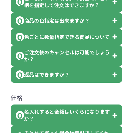
一部商品（※）を除き、注文可能数
柄を指定して注文はできますか？
以上でしたら、何個でもご注文可能
商品の色指定は出来ますか？
です。
「色・柄 取り混ぜ」のラベルがつい
※10個単位の規制がある商品は、10
ている商品は、色指定不可となって
色ごとに数量指定できる商品について
色指定できる商品もございますが商
個、20個と10個単位でのご注文とな
おり、残念ながら指定はできませ
品の詳細に「色・柄 取り混ぜ」のラ
ります。
ご注文後のキャンセルは可能でしょう
ん。
「選べる本体色」のラベルが付いて
か？
ベルや商品画像に「〇色取混ぜ」な
【例】注文可能数が100個の場合
いる商品は、本体色の指定が可能で
どと表記されている商品に付きまし
は、100個以上でしたら、何個でも
返品はできますか？
す。
お客様都合でのキャンセルは、制作
ては色指定が出来ません。
可能です。
商品によって色指定可能な数量が異
過程の進行状況により、お受けでき
例えば4色取混ぜの商品を400個ご注
返品は承っておりません。あらかじ
なります。商品詳細をご確認くださ
価格
ない場合や別途料金が発生する場合
文いただいた場合には4色がそれぞ
めご了承ください。
い。
がございます。
れ等分で100個ずつ入って参ります。
名入れすると金額はいくらになります
ただし下記の場合は承っております
例えば…
ご注文の際は、十分にご確認・ご検
か？
（割り切れない場合は数個単位で前
のでお問合せください。
「セルトナ・ツートンポータブルス
討をお願いいたします。
後する場合もございます）