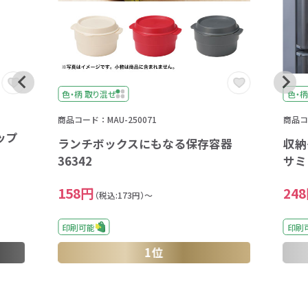
色・柄 取り混ぜ
色・柄
商品コード：MAU-250071
商品コー
ップ
ランチボックスにもなる保存容器
収納
36342
サミ
158円
24
（税込:173円）～
印刷可能
印刷
1位