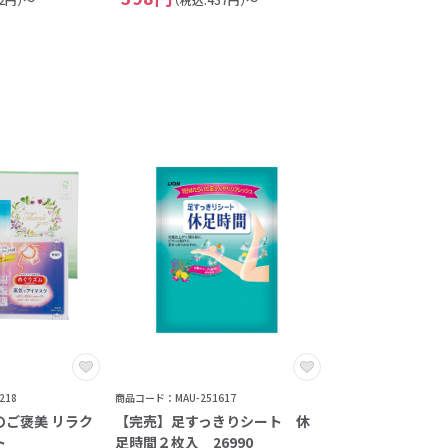
218
商品コード：MAU-251617
のご褒美 リラク
【完売】足すっきりシート 休
ト
足時間２枚入 26990