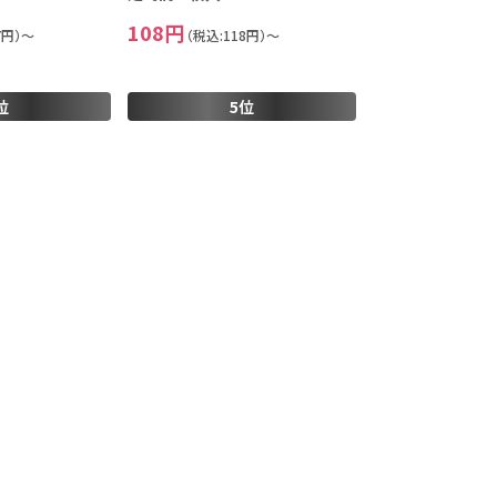
108円
7円）～
（税込:118円）～
位
5位