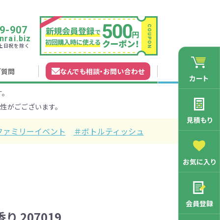
9-907
rai.biz
0 土日祝を除く
ご質問
なんでも相談
・
お問い合わせ
カート
す。
れガイド
無料カタログ申込
会員登録特典
性がごございます。
法について
マイページについて
特集から探す
業種から探す
見積もり
ファミリーイベント
＃ボトルティッシュ
200円
201～300円
お気に入り
3000円
マン向け
学記念品
舗向け
ース
3001～5000円
周年・創立記念品
ファミリー向け
マグカップ
会員登録
バッグ特集
オリジナルマグカップ作りたい
 207019
ルミマグカッ
トートバッ
ル巾着・リュ
キャラクター・ファンシー雑