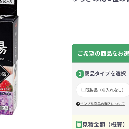
ントートバッグ
巾着・リュック
ットン
向けバッグ
ション雑貨
癒しグッズ
マグカップ
アトレード
ディーラー
グ・ポーチ
Gs推進
菓子系
パレル
プラスチックマグカップ
展示会向けノベルティ
樹を・サンゴを植える
不織布巾着・リュック
ポリエステルポーチ
コインケース
再生ＰＥＴ
エコ・アイデア雑貨
文具・知育玩具系
美容系サロン
住宅・不動産
防犯グッズ
環境保全
部活動
モバイル・
コットン
カードケ
再生樹脂
イベント
キッチ
交通
記
バッグ
グ
ック
プ
ツール・粗品
筆記用具
文具・ステーショナリー
絆ツール
スマホ・タブ
景品・
着せ替え
・リネンバッグ
ーチ
クルデニム
啓発グッズ
デニムバッグ
フラットポーチ
OBP
シャンブリ
オーガニ
ポーチ
ルバッテリー・充
プラスチックタンブラ
レスタンブラー
ールペン
ッズ
・和雑貨
多色ボールペン
メモ帳
ケーブル
PCクリーナー
着せ替え
クレヨン・
モバイル
マウスパ
ノー
ー
ブーファイバー
バッグ
サコッシュ
ジュート
おしゃれ
コーヒー
ルティ特集
秋のノベルティ特集
冬のノベ
・生活雑貨
ト・抽選会
スポーツ・部活動
キーホルダー
ライブ
ティ
ン・ヘッドセッ
ご希望の商品をお
ボトル
ース
ペットボトルホルダー
ブックカバー
スマホリング
グラス
カレンダ
スマホシ
材
間伐材
ライスレ
ぬりえイベントセ
洗濯用品
ティッシュ
フレーム
手作り・工作イベントセット
トイレットペーパー
収納用品
時計
定番イベン
工具
ボックステ
照明
ット
環境保全への取り組み
の他
文具セット
その他文
商品タイプを選択
1
ングッズ
防災・防犯グッズ
美容・健
抽選会セット
の他
イベントセット追加用品
既製品（名入れなし）
ウェットテ
ンツール
ッズ
ベルティ
浴剤
箸・お弁当グッズ
防犯グッズ
美容グッズ
夏のノベルティ
マスクケース
カトラリー
防災セッ
ミラー
秋のノベ
サンプル商品の購入について
ッシュ
扇子・ファン
雨具
アウトドア・
・ペーパー・ク
ッズ
洗剤
ラップ・ビニール
加湿器
啓発グッズ
保存容器
癒しグ
その
エココレ（おしゃれなエコグッズ）
見積金額（概算）
数量を入力
2