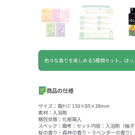
うちわ・扇子・ファン全
アウトドア・レジャーグ
ポータブルフ
タオル・ハンカチ全般
雨具全般
ひんやりグッズ全般
ラジオ・ラ
タオル
傘
冷却
般
ッズ全般
フ
あったかグッズ
お菓子・
その他
あったかグッズ全般
お菓子・食品・飲料全般
ブランケッ
お菓子
展示会向けバッグ特集
体育祭・文化
色々な香りを楽しめる5種類セット。ほっ
靴下
すめのノベル
商品の仕様
サイズ：箱ｻｲｽﾞ150×85×38mm
素材：入浴剤
スマホに役立つノベルティグッ
防犯・防災
梱包状態：化粧箱入
ズ
スペック：備考：セット内容：入浴剤（柚子
桜の香り・森林の香り・ラベンダーの香り）2