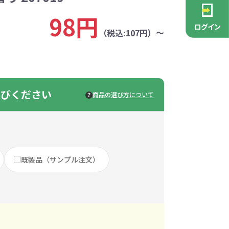
PCグッズ
ポーチ
ース
・抽選会
ン雑貨
安全
念品
不織布バッグ
キャンバスポーチ
マルチケース
リサイクルレザー
ガラスマグカップ
消防・救急グッズ
生活雑貨
生活雑貨
貨
98円
レットグッズ
バラマキ
パソコングッズ
社名入りグッズ
ログイン
チャーム対象
（税込:107円）～
ックバッグ
ックコットン
保冷バッグ
ラバーウッド
タンブラー
色鉛筆・鉛筆
スタンド
ッド
ト
ステンレスボトル
バースデーカード
モバイルケース
なバッグ
豆かす
その他バッグ
麦わら
ルティ特集
・フェス
ッシュ
インテリア雑貨
推し活グッズ
選びください
ー
ョルダー
定規・メジャー
モバイルクリーナー
商品の選び方について
ジン
生分解性素材
トセット
ィッシュ
子供向け抽選会セット
アロマ・フレグランス
ボトルティッシュ
その他
具
康グッズ
除菌・感染対策グッズ
既製品（サンプル注文）
ィッシュ・ティ
ト
ルティ
コースター
ホイッスル
マスク
冬のノベルティ
除菌液
レジャーグッズ
ひんやりグッズ
ッズ
他
キッチングッズその他