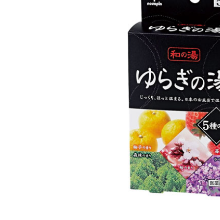
巾着・リュック全般
ポーチ全般
ケース全般
マグカップ全般
展示会・セミナー全般
社会貢献機能付き全般
子供向け全般
女性向け全般
シニア向け全般
メーカー向け全般
店舗向け全般
コット
コットン
財布
再生コ
展示会
ファッ
健康・
陶器
フェ
カー
バッ
SD
お
ア
グ全般
般
般
ャンパス向け全般
チ
訪日外国人・インバウンド向
タンブラー・ボトル・グラス
来店・成約プレゼント
営業活動
ペン・
け
ポリエステルバッグ
デニムポーチ
再生紙
防犯・安心グッズ
学校・教育グッズ
湯のみ
ジュート
化粧ポ
リサイ
選挙
タンブラー・ボトル・グ
文具・ステーショナリー
スマホ・タブレットグッ
訪日外国人・インバウ
モバイ
ペン・筆記用具全般
パソコングッズ全般
ステン
単色ボ
付箋
USBグ
和風
ラス全般
全般
ズ全般
ンド向け全般
電器
マルシェバッグ
コルク
竹・バン
ランチ
春のノベルティ特集
夏のノベ
メッセージ入りノベルティ
記念品
生活用品
イベン
イヤフォ
アルミボトル
電子メモパッド
タッチペン
クリア
ペンケ
ト
バイオマス
EVA素
生活用品・生活雑貨全
お絵かき・
ティッシュ全般
インテリア雑貨全般
イベント・抽選会全般
掃除・
ウェット
フォト
般
マグネット
スマホ対応手袋
クリップ
そ
ＦＳＣ認証
ブランケット・ひざ掛け
季節のグッズ
キッチ
女性向け抽選会セット
植物栽培セット
季節の
そ
除菌・感染対策グッズ
キッチングッズ全般
防災・防犯グッズ全般
美容・健康グッズ全般
季節のグッズ全般
キッチ
防災グ
マスク
春のノ
入
全般
タオル・ハンカチ
うちわ・
スポンジ
ボウル・プレート
ライト・ランタン
マスクケース
抗菌グッズ
健康グ
石鹸・
地球にやさしいエコグッズ
ロス