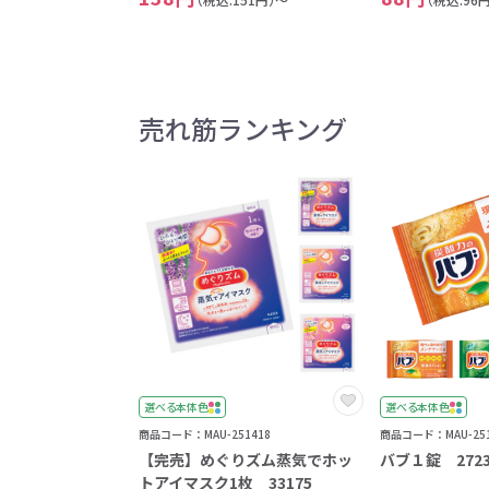
売れ筋ランキング
選べる本体色
選べる本体色
商品コード：MAU-251418
商品コード：MAU-251
【完売】めぐりズム蒸気でホッ
バブ１錠 2723
トアイマスク1枚 33175