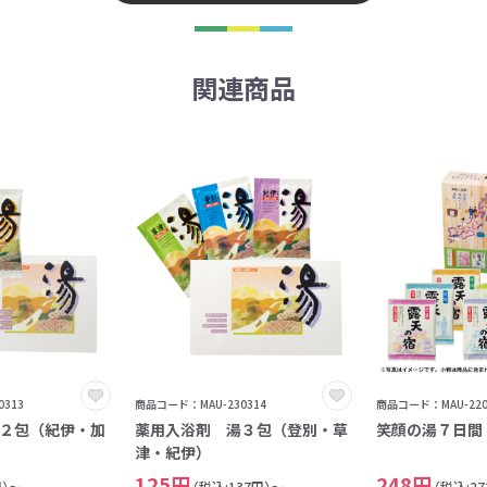
関連商品
313
商品コード：MAU-230314
商品コード：MAU-220
２包（紀伊・加
薬用入浴剤 湯３包（登別・草
笑顔の湯７日間
津・紀伊）
125円
248円
円）～
（税込:137円）～
（税込:2