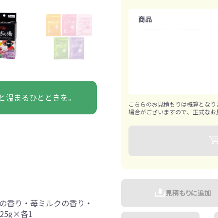
ァン・ハンディ
イト・ランタン
グッズ
ハンカチ
レジャーグッズ
その他
手ぬぐい
携帯ト
購入条件
ァン
商品
食品・飲料
既製品：120個から
ト・ひざ掛け
食品
アイマスク
カイ
飲
1個ずつ追加可能
きっと見つかる 探してたポーチ!!
シーン合わせて
祭・運動会におす
と温まるひとときを。
タン
ティ オリジナルグ
こちらのお見積もりは概算となり
ッズ
場合がございますので、正式なお
対策ノベルティ
除菌・感染対策グッズ
見積もりに追加
の香り・苺ミルクの香り・
5g×各1