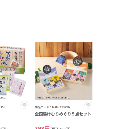
358
商品コード：MAU-230296
全国湯けむりめぐり５点セット
398円
72円）～
（税込:437円）～