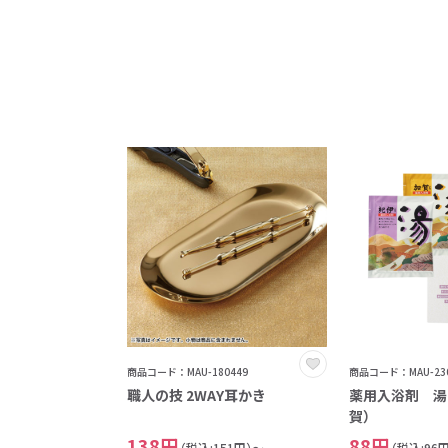
商品コード：MAU-180449
商品コード：MAU-230
職人の技 2WAY耳かき
薬用入浴剤 湯
賀）
138円
88円
（税込:151円）～
（税込:96