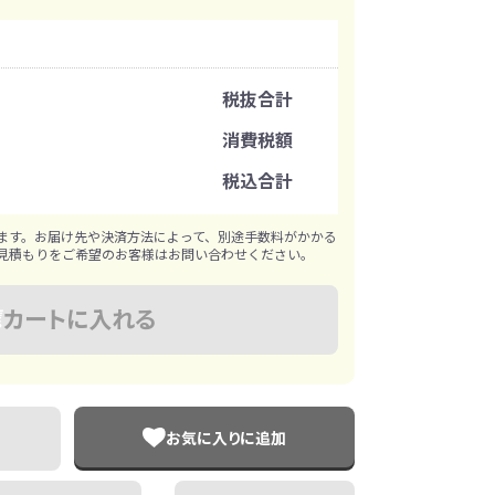
イレ
冷感・クールタオル
トラベルグッズ
注文可能数
税抜合計
注文単位
消費税額
ロ
料
手袋
税込合計
※既製品サンプルは各色3個まで
選べる ボトル＆
和のノベルティ特集
ブラー
ます。お届け先や決済方法によって、別途手数料がかかる
見積もりをご希望のお客様はお問い合わせください。
カートに入れる
お気に入りに追加