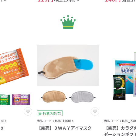
色・柄 取り混ぜ
414
商品コード：MAU-180084
商品コード：MAU_230
9
【完売】３ＷＡＹアイマスク
【完売】カラダ
ゼーションギフ