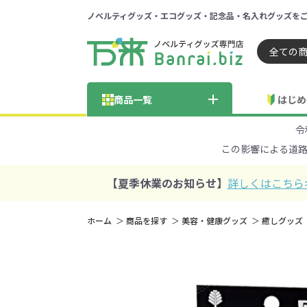
ノベルティグッズ・エコグッズ・記念品・名入れグッズを
ノベルティ 専門店 万来ドッ
商品一覧
はじめ
令
納品までの流れ
総合お問い合わせ
見積も
この影響による道
商品の選び方
FA
商品カテゴリから探す
価格帯から探す
【夏季休業のお知らせ】
詳しくはこちら
～50円
51～
ホーム
商品を探す
美容・健康グッズ
癒しグッズ
学校・PTA・
エコバッグ・トートバッグ
官公庁・自治体向け
展示会・セミナー
301～500円
子供向け
再生素材
501～
巾着・
女
ス向け
5001～10000円
100
100円以下の人気エコバッグ
展示会ノ
エコバッグ・トートバッ
再生素材・エコ素材全
官公庁・自治体向け全
学校・PTA・オープンキ
クリア