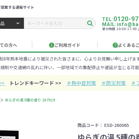
ご提案する通販サイト
0120-97
TEL:
MAIL:info@ban
受付時間 10:00-17:0
トbiz ／ 名入れ・販促品・記念品・オリジナルグッズ
ての方へ
ご利用ガイド
よくある
和8年熊本地震により被災された皆さまに、心よりお見舞い申し上げま
り作成について
見積もりサポート
のし・包装
お急ぎ在庫確認
名入
路規制や交通網の乱れに伴い、一部地域での集配停止や遅延が生じる可能
Xでのご注文
商品サンプル
印刷方
目的・シーンから探す
ターゲットから探す
>>
トレンドキーワード >>
＃熱中症対策
＃防災対策
＃
100円
101～150円
151～
ゆらぎの湯 5種の香り 207019
オープンキャンパ
・エコ素材
1000円
リュック
性向け
社会貢献機能付き
1001～2000円
メーカー向け
シニア向け
ポーチ
2001～
ビジネス
卒業・入
店
ケ
商品コード：
ESD-260065
01円以上
ベルティ特集
フルカラー印刷で訴求力UP
名入れ印刷
ゆらぎの湯 5種の香り
・ビニールポー
オーガニックコットン
ステンレス・ア
キャンバス
ポリエステ