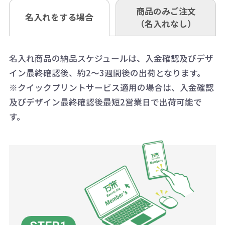
も複数ヶ所への納品の場合、別途送
い。
あれば、午前中までにご注文とご入
※振り込み手数料はお客さま負担と
商品のみご注文
同じ版で多くの数量を印刷すると、1
名入れをする場合
料頂戴する場合がございます。
お問合せ先
（名入れなし）
金いただければ翌日着でお送りする
なりますのでご注意ください。
個当たりの印刷代単価がお安くなり
0120-979-907
ことも可能です）
ます。
詳細はこちらご確認ください。
AM10:00～PM5:00（土・日・祝日を
お急ぎの場合、ご相談ください。最
名入れ商品の納品スケジュールは、入金確認及びデザ
一方、数量が少なく一定数に満たな
配送について
除く平日）
イン最終確認後、約2～3週間後の出荷となります。
大限努力いたします。
い場合は、単価計算ではなく、印刷
※クイックプリントサービス適用の場合は、入金確認
代の基本料金を一式頂戴する場合が
及びデザイン最終確認後最短2営業日で出荷可能で
ございます。
す。
ボリュームディスカウントの計算は
商品や印刷方法によって異なります
ので、予めご了承ください。
例：200個未満（1式：18,000円）
200個~499個の場合：42円（1個