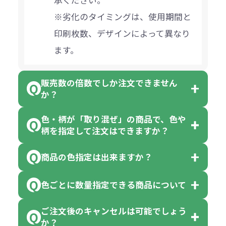
※劣化のタイミングは、使用期間と
印刷枚数、デザインによって異なり
ます。
販売数の倍数でしか注文できません
か？
色・柄が「取り混ぜ」の商品で、色や
一部商品（※）を除き、注文可能数
柄を指定して注文はできますか？
以上でしたら、何個でもご注文可能
商品の色指定は出来ますか？
です。
「色・柄 取り混ぜ」のラベルがつい
※10個単位の規制がある商品は、10
ている商品は、色指定不可となって
色ごとに数量指定できる商品について
色指定できる商品もございますが商
個、20個と10個単位でのご注文とな
おり、残念ながら指定はできませ
品の詳細に「色・柄 取り混ぜ」のラ
ります。
ご注文後のキャンセルは可能でしょう
ん。
「選べる本体色」のラベルが付いて
か？
ベルや商品画像に「〇色取混ぜ」な