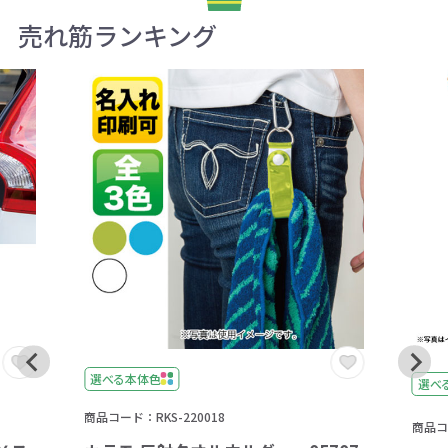
売れ筋ランキング
選べる本体色
選べ
商品コード：RKS-220018
商品コー