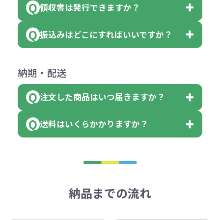
（印刷代））×枚数+製版代
領収書は発行できますか？
会員様はマイページより各種帳票の
または返金にて対応させていただき
が出来ます。
＜多色印刷（2色以上）の場合＞
ダウンロードが可能です。
ます。
振込みはどこにすればいいですか？
（提供価格（商品代）+名入れ費用
会員様はマイページより各種帳票の
詳しくはこちらはご確認ください。
その際不良品については送料着払い
【色指定の仕方】
（印刷代）×色数）×枚数+製版代
ダウンロードが可能です。
にて一度ご連絡の上、当社にご返却
数量を入力の欄で、ご希望の本体色
下記口座にお願いします。
×色数
納期・配送
詳しくはこちらはご確認ください。
領収書のダウンロード
ください。
に必要な個数を入力ください。
■三菱UFJ銀行
※例えば2色印刷の場合には、名入
（商品の状態により、対応が変わる
注文した商品はいつ届きますか？
※10個単位など購入できる単位が決
小田井支店（おたいしてん）
れ費用が2倍、製版代が2倍必要で
領収書のダウンロード
場合もございます）
まっている場合は、その単位に当て
当座 0204160 株式会社モノベーシ
す。
送料はいくらかかりますか？
※不良商品をご返却いただけない場
はまらない数を入力すると、アラー
既製品の場合、ご入金確認後3営業
ョン
※商品やデザインによっては多色印
合は返品に応じられない場合がござ
トがでます。
日以降、名入れ印刷ありの場合は、
刷が出来ない場合もございます。ご
1回のご注文合計金額が3万円未満(税
います。あらかじめご了承くださ
アラートに従って数を調整してくだ
ご入金確認後約3週間となります。
■ゆうちょ銀行（振替口座）
相談下さい。
抜)の場合、送料をご納品1箇所に付
い。
さい。
但し、商品によって個別に納期を設
口座記号番号 00880-8-189695
き別途申し受けます。
納品までの流れ
※不良商品は商品到着後7営業日以
定しているものもあります。
口座名 株式会社モノベーション
なお、印刷代はボリュームディスカ
※3万円以上(税抜)のご注文の場合で
内に当社宛に着払いでお送りくださ
（例えば無地ポケットティッシュで
ウント式になっております。