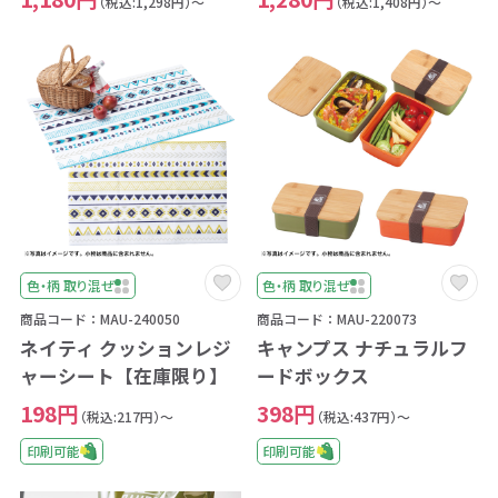
（税込:1,298円）～
（税込:1,408円）～
色・柄 取り混ぜ
色・柄 取り混ぜ
商品コード：MAU-240050
商品コード：MAU-220073
ネイティ クッションレジ
キャンプス ナチュラルフ
ャーシート【在庫限り】
ードボックス
198円
398円
（税込:217円）～
（税込:437円）～
印刷可能
印刷可能