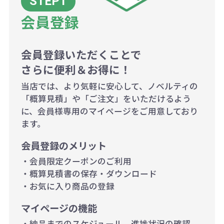
当たり）
会員登録
500個~999個の場合：35円（1個
当たり）
1,000個以上：28円（1個当た
会員登録いただくことで
さらに便利＆お得に！
り）
当店では、より気軽に安心して、ノベルティの
「概算見積」や「ご注文」をいただけるよう
に、会員様専用のマイページをご用意しており
ます。
会員登録のメリット
・会員限定クーポンのご利用
・概算見積書の保存・ダウンロード
・お気に入り商品の登録
マイページの機能
・納品までのスケジュール、進捗状況の確認