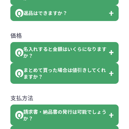
【例】注文可能数が100個の場合
いる商品は、本体色の指定が可能で
どと表記されている商品に付きまし
は、100個以上でしたら、何個でも
返品はできますか？
す。
お客様都合でのキャンセルは、制作
ては色指定が出来ません。
可能です。
商品によって色指定可能な数量が異
過程の進行状況により、お受けでき
例えば4色取混ぜの商品を400個ご注
返品は承っておりません。あらかじ
なります。商品詳細をご確認くださ
価格
ない場合や別途料金が発生する場合
文いただいた場合には4色がそれぞ
めご了承ください。
い。
がございます。
れ等分で100個ずつ入って参ります。
名入れすると金額はいくらになります
ただし下記の場合は承っております
例えば…
ご注文の際は、十分にご確認・ご検
か？
（割り切れない場合は数個単位で前
のでお問合せください。
「セルトナ・ツートンポータブルス
討をお願いいたします。
後する場合もございます）
まとめて買った場合は値引きしてくれ
●初期不良または不良品（破損、故
但し、ロゴなど名入れ印刷をされる
クエアトート」を300個注文した場
名入れありの場合の代金の計算方法
色指定できる商品に付きましては商
ますか？
障）の場合
場合、商品本体の色にあわせて印刷
合
は下記の通りです。
品詳細の購入の所で色が選べるよう
●ご注文商品と違うものが届いた場
色を変えることはできます。（別途
「セルトナ・ツートンポータブルス
になっております。
商品によりますが、お見積もりさせ
支払方法
合
費用）
クエアトート」は10個単位でしたら
計算例：
ていただきます。
●名入れ、オリジナルの内容が異な
色を指定出来るので、ピンクを100
請求書・納品書の発行は可能でしょう
＜1色印刷の場合＞
見積もりサポート
から個別でお問い
っていた場合
か？
個、ブルーを90個、イエローを110
（提供価格（商品代）+名入れ費用
合わせください。
ご連絡後、新しい商品と交換、修理
個 合計300個 と色を指定する事