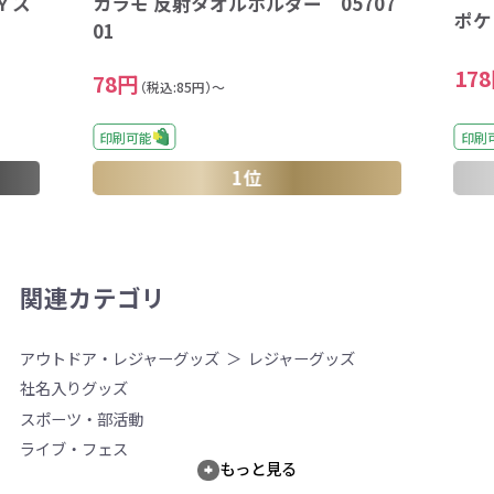
Ｙス
カラモ 反射タオルホルダー 05707
ポケ
01
17
78円
（税込:85円）～
印刷可能
印刷
1位
関連カテゴリ
アウトドア・レジャーグッズ
レジャーグッズ
社名入りグッズ
スポーツ・部活動
ライブ・フェス
もっと見る