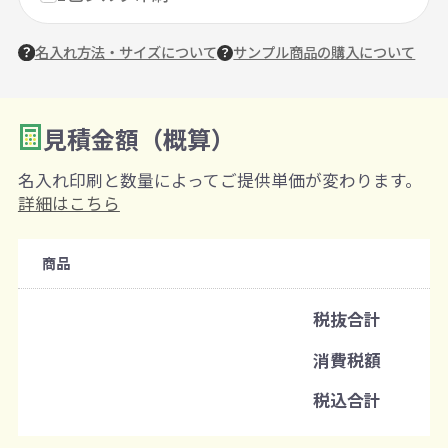
名入れ方法・サイズについて
サンプル商品の購入について
見積金額（概算）
数量を入力
2
名入れ印刷と数量によってご提供単価が変わります。
購入条件
詳細はこちら
注文可能数
商品
既製品：24個から
名入れあり：100個から
税抜合計
注文単位
消費税額
1個ずつ追加可能
※既製品サンプルは各色3個まで
税込合計