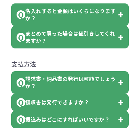
めご了承ください。
い。
がございます。
れ等分で100個ずつ入って参ります。
名入れすると金額はいくらになります
ただし下記の場合は承っております
例えば…
ご注文の際は、十分にご確認・ご検
か？
（割り切れない場合は数個単位で前
のでお問合せください。
「セルトナ・ツートンポータブルス
討をお願いいたします。
後する場合もございます）
まとめて買った場合は値引きしてくれ
●初期不良または不良品（破損、故
但し、ロゴなど名入れ印刷をされる
クエアトート」を300個注文した場
名入れありの場合の代金の計算方法
色指定できる商品に付きましては商
ますか？
障）の場合
場合、商品本体の色にあわせて印刷
合
は下記の通りです。
品詳細の購入の所で色が選べるよう
●ご注文商品と違うものが届いた場
色を変えることはできます。（別途
「セルトナ・ツートンポータブルス
になっております。
商品によりますが、お見積もりさせ
支払方法
合
費用）
クエアトート」は10個単位でしたら
計算例：
ていただきます。
●名入れ、オリジナルの内容が異な
色を指定出来るので、ピンクを100
請求書・納品書の発行は可能でしょう
＜1色印刷の場合＞
見積もりサポート
から個別でお問い
っていた場合
か？
個、ブルーを90個、イエローを110
（提供価格（商品代）+名入れ費用
合わせください。
ご連絡後、新しい商品と交換、修理
個 合計300個 と色を指定する事
（印刷代））×枚数+製版代
領収書は発行できますか？
会員様はマイページより各種帳票の
または返金にて対応させていただき
が出来ます。
＜多色印刷（2色以上）の場合＞
ダウンロードが可能です。
ます。
振込みはどこにすればいいですか？
（提供価格（商品代）+名入れ費用
会員様はマイページより各種帳票の
詳しくはこちらはご確認ください。
その際不良品については送料着払い
【色指定の仕方】
（印刷代）×色数）×枚数+製版代
ダウンロードが可能です。
にて一度ご連絡の上、当社にご返却
数量を入力の欄で、ご希望の本体色