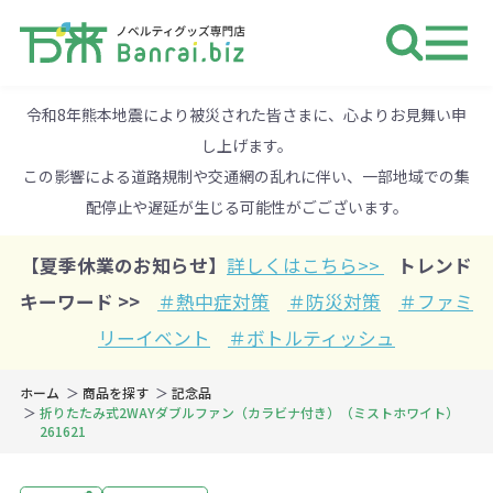
ノベルティ 専門店 万来ドットbiz 
令和8年熊本地震により被災された皆さまに、心よりお見舞い申
し上げます。
この影響による道路規制や交通網の乱れに伴い、一部地域での集
配停止や遅延が生じる可能性がごございます。
【夏季休業のお知らせ】
詳しくはこちら>>
トレンド
キーワード >>
＃熱中症対策
＃防災対策
＃ファミ
リーイベント
＃ボトルティッシュ
ホーム
商品を探す
記念品
折りたたみ式2WAYダブルファン（カラビナ付き）（ミストホワイト）
261621