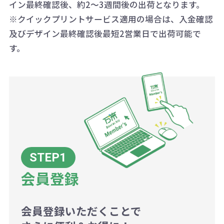
配送について
除く平日）
イン最終確認後、約2～3週間後の出荷となります。
大限努力いたします。
い場合は、単価計算ではなく、印刷
※クイックプリントサービス適用の場合は、入金確認
代の基本料金を一式頂戴する場合が
及びデザイン最終確認後最短2営業日で出荷可能で
ございます。
す。
ボリュームディスカウントの計算は
商品や印刷方法によって異なります
ので、予めご了承ください。
例：200個未満（1式：18,000円）
200個~499個の場合：42円（1個
当たり）
会員登録
500個~999個の場合：35円（1個
当たり）
1,000個以上：28円（1個当た
会員登録いただくことで
り）