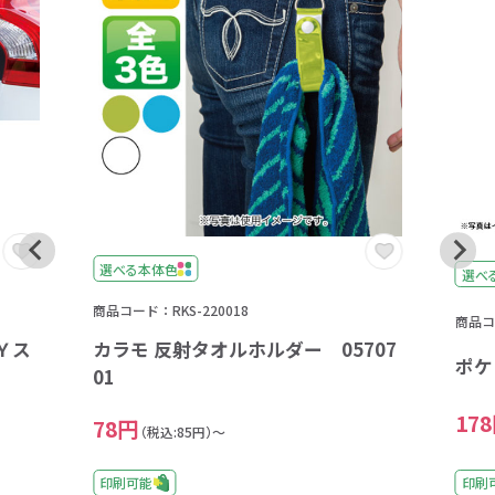
選べる本体色
選べ
商品コード：RKS-220018
商品コー
Ｙス
カラモ 反射タオルホルダー 05707
ポケ
01
17
78円
（税込:85円）～
印刷可能
印刷