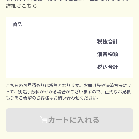
購入条件
詳細はこちら
注文可能数
商品
既製品：36個から
名入れあり：108個から
税抜合計
注文単位
消費税額
18個ずつ追加可能
※既製品サンプルは各色3個まで
税込合計
こちらのお見積もりは概算となります。お届け先や決済方法によ
って、別途手数料がかかる場合がございますので、正式なお見積
もりをご希望のお客様はお問い合わせください。
カートに入れる