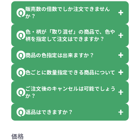
販売数の倍数でしか注文できません
か？
色・柄が「取り混ぜ」の商品で、色や
一部商品（※）を除き、注文可能数
柄を指定して注文はできますか？
以上でしたら、何個でもご注文可能
商品の色指定は出来ますか？
です。
「色・柄 取り混ぜ」のラベルがつい
※10個単位の規制がある商品は、10
ている商品は、色指定不可となって
色ごとに数量指定できる商品について
色指定できる商品もございますが商
個、20個と10個単位でのご注文とな
おり、残念ながら指定はできませ
品の詳細に「色・柄 取り混ぜ」のラ
ります。
ご注文後のキャンセルは可能でしょう
ん。
「選べる本体色」のラベルが付いて
か？
ベルや商品画像に「〇色取混ぜ」な
【例】注文可能数が100個の場合
いる商品は、本体色の指定が可能で
どと表記されている商品に付きまし
は、100個以上でしたら、何個でも
返品はできますか？
す。
お客様都合でのキャンセルは、制作
ては色指定が出来ません。
可能です。
商品によって色指定可能な数量が異
過程の進行状況により、お受けでき
例えば4色取混ぜの商品を400個ご注
返品は承っておりません。あらかじ
なります。商品詳細をご確認くださ
価格
ない場合や別途料金が発生する場合
文いただいた場合には4色がそれぞ