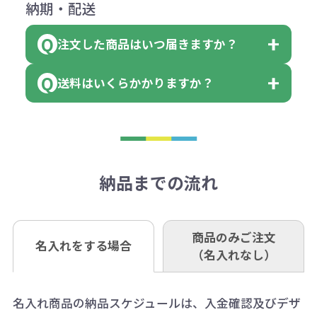
下記口座にお願いします。
×色数
納期・配送
詳しくはこちらはご確認ください。
領収書のダウンロード
ください。
に必要な個数を入力ください。
■三菱UFJ銀行
※例えば2色印刷の場合には、名入
（商品の状態により、対応が変わる
注文した商品はいつ届きますか？
※10個単位など購入できる単位が決
小田井支店（おたいしてん）
れ費用が2倍、製版代が2倍必要で
領収書のダウンロード
場合もございます）
まっている場合は、その単位に当て
当座 0204160 株式会社モノベーシ
す。
送料はいくらかかりますか？
※不良商品をご返却いただけない場
はまらない数を入力すると、アラー
既製品の場合、ご入金確認後3営業
ョン
※商品やデザインによっては多色印
合は返品に応じられない場合がござ
トがでます。
日以降、名入れ印刷ありの場合は、
刷が出来ない場合もございます。ご
1回のご注文合計金額が3万円未満(税
います。あらかじめご了承くださ
アラートに従って数を調整してくだ
ご入金確認後約3週間となります。
■ゆうちょ銀行（振替口座）
相談下さい。
抜)の場合、送料をご納品1箇所に付
い。
さい。
但し、商品によって個別に納期を設
口座記号番号 00880-8-189695
き別途申し受けます。
納品までの流れ
※不良商品は商品到着後7営業日以
定しているものもあります。
口座名 株式会社モノベーション
なお、印刷代はボリュームディスカ
※3万円以上(税抜)のご注文の場合で
内に当社宛に着払いでお送りくださ
（例えば無地ポケットティッシュで
ウント式になっております。
も複数ヶ所への納品の場合、別途送
い。
あれば、午前中までにご注文とご入
※振り込み手数料はお客さま負担と
商品のみご注文
同じ版で多くの数量を印刷すると、1
名入れをする場合
料頂戴する場合がございます。
お問合せ先
（名入れなし）
金いただければ翌日着でお送りする
なりますのでご注意ください。
個当たりの印刷代単価がお安くなり
0120-979-907
ことも可能です）
ます。
詳細はこちらご確認ください。
AM10:00～PM5:00（土・日・祝日を
お急ぎの場合、ご相談ください。最
名入れ商品の納品スケジュールは、入金確認及びデザ
一方、数量が少なく一定数に満たな