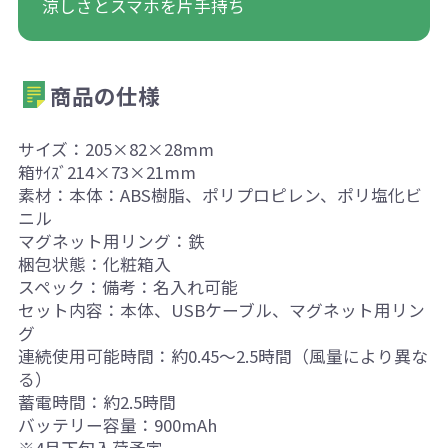
涼しさとスマホを片手持ち
商品の仕様
サイズ：205×82×28mm
箱ｻｲｽﾞ214×73×21mm
素材：本体：ABS樹脂、ポリプロピレン、ポリ塩化ビ
ニル
マグネット用リング：鉄
梱包状態：化粧箱入
スペック：備考：名入れ可能
セット内容：本体、USBケーブル、マグネット用リン
グ
連続使用可能時間：約0.45～2.5時間（風量により異な
る）
蓄電時間：約2.5時間
バッテリー容量：900mAh
※4月下旬入荷予定