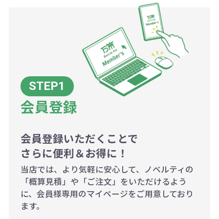
商品や印刷方法によって異なります
ので、予めご了承ください。
例：200個未満（1式：18,000円）
200個~499個の場合：42円（1個
当たり）
会員登録
500個~999個の場合：35円（1個
当たり）
1,000個以上：28円（1個当た
会員登録いただくことで
さらに便利＆お得に！
り）
当店では、より気軽に安心して、ノベルティの
「概算見積」や「ご注文」をいただけるよう
に、会員様専用のマイページをご用意しており
ます。