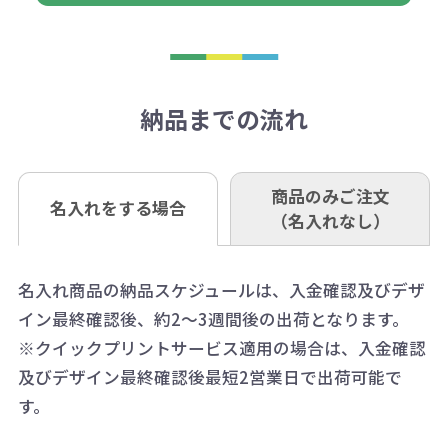
合は返品に応じられない場合がござ
トがでます。
日以降、名入れ印刷ありの場合は、
刷が出来ない場合もございます。ご
1回のご注文合計金額が3万円未満(税
います。あらかじめご了承くださ
アラートに従って数を調整してくだ
ご入金確認後約3週間となります。
■ゆうちょ銀行（振替口座）
相談下さい。
抜)の場合、送料をご納品1箇所に付
い。
さい。
但し、商品によって個別に納期を設
口座記号番号 00880-8-189695
き別途申し受けます。
納品までの流れ
※不良商品は商品到着後7営業日以
定しているものもあります。
口座名 株式会社モノベーション
なお、印刷代はボリュームディスカ
※3万円以上(税抜)のご注文の場合で
内に当社宛に着払いでお送りくださ
（例えば無地ポケットティッシュで
ウント式になっております。
も複数ヶ所への納品の場合、別途送
い。
あれば、午前中までにご注文とご入
※振り込み手数料はお客さま負担と
商品のみご注文
同じ版で多くの数量を印刷すると、1
名入れをする場合
料頂戴する場合がございます。
お問合せ先
（名入れなし）
金いただければ翌日着でお送りする
なりますのでご注意ください。
個当たりの印刷代単価がお安くなり
0120-979-907
ことも可能です）
ます。
詳細はこちらご確認ください。
AM10:00～PM5:00（土・日・祝日を
お急ぎの場合、ご相談ください。最
名入れ商品の納品スケジュールは、入金確認及びデザ
一方、数量が少なく一定数に満たな
配送について
除く平日）
イン最終確認後、約2～3週間後の出荷となります。
大限努力いたします。
い場合は、単価計算ではなく、印刷
※クイックプリントサービス適用の場合は、入金確認
代の基本料金を一式頂戴する場合が
及びデザイン最終確認後最短2営業日で出荷可能で
ございます。
す。
ボリュームディスカウントの計算は