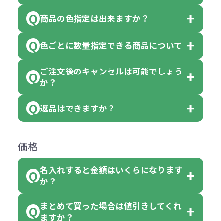
以上でしたら、何個でもご注文可能
商品の色指定は出来ますか？
です。
「色・柄 取り混ぜ」のラベルがつい
※10個単位の規制がある商品は、10
ている商品は、色指定不可となって
色ごとに数量指定できる商品について
色指定できる商品もございますが商
個、20個と10個単位でのご注文とな
おり、残念ながら指定はできませ
品の詳細に「色・柄 取り混ぜ」のラ
ります。
ご注文後のキャンセルは可能でしょう
ん。
「選べる本体色」のラベルが付いて
か？
ベルや商品画像に「〇色取混ぜ」な
【例】注文可能数が100個の場合
いる商品は、本体色の指定が可能で
どと表記されている商品に付きまし
は、100個以上でしたら、何個でも
返品はできますか？
す。
お客様都合でのキャンセルは、制作
ては色指定が出来ません。
可能です。
商品によって色指定可能な数量が異
過程の進行状況により、お受けでき
例えば4色取混ぜの商品を400個ご注
返品は承っておりません。あらかじ
なります。商品詳細をご確認くださ
価格
ない場合や別途料金が発生する場合
文いただいた場合には4色がそれぞ
めご了承ください。
い。
がございます。
れ等分で100個ずつ入って参ります。
名入れすると金額はいくらになります
ただし下記の場合は承っております
例えば…
ご注文の際は、十分にご確認・ご検
か？
（割り切れない場合は数個単位で前
のでお問合せください。
「セルトナ・ツートンポータブルス
討をお願いいたします。
後する場合もございます）
まとめて買った場合は値引きしてくれ
●初期不良または不良品（破損、故
但し、ロゴなど名入れ印刷をされる
クエアトート」を300個注文した場
名入れありの場合の代金の計算方法
色指定できる商品に付きましては商
ますか？