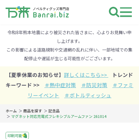
ノベルティ 専門店 万来ドットbiz 
令和8年熊本地震により被災された皆さまに、心よりお見舞い申
し上げます。
この影響による道路規制や交通網の乱れに伴い、一部地域での集
配停止や遅延が生じる可能性がごございます。
【夏季休業のお知らせ】
詳しくはこちら>>
トレンド
キーワード >>
＃熱中症対策
＃防災対策
＃ファミ
リーイベント
＃ボトルティッシュ
ホーム
商品を探す
記念品
マグネット対応充電式フレキシブルアームファン 261014
印刷可能