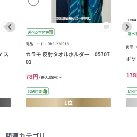
選べる本体色
選べ
商品コード：RKS-220018
商品コー
Ｙス
カラモ 反射タオルホルダー 05707
ポケ
01
17
78円
（税込:85円）～
印刷可能
印刷
1位
関連カテゴリ