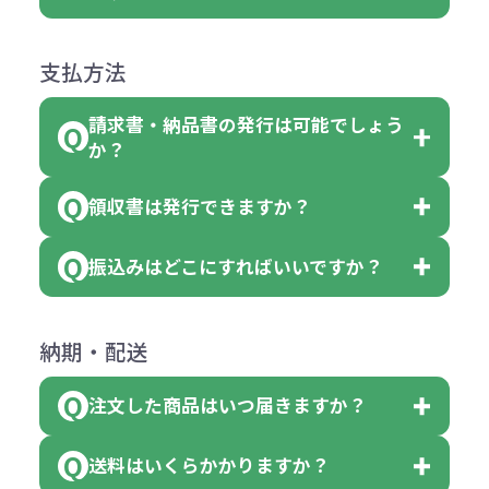
障）の場合
場合、商品本体の色にあわせて印刷
合
は下記の通りです。
品詳細の購入の所で色が選べるよう
●ご注文商品と違うものが届いた場
色を変えることはできます。（別途
「セルトナ・ツートンポータブルス
になっております。
商品によりますが、お見積もりさせ
支払方法
合
費用）
クエアトート」は10個単位でしたら
計算例：
ていただきます。
●名入れ、オリジナルの内容が異な
色を指定出来るので、ピンクを100
請求書・納品書の発行は可能でしょう
＜1色印刷の場合＞
見積もりサポート
から個別でお問い
っていた場合
か？
個、ブルーを90個、イエローを110
（提供価格（商品代）+名入れ費用
合わせください。
ご連絡後、新しい商品と交換、修理
個 合計300個 と色を指定する事
（印刷代））×枚数+製版代
領収書は発行できますか？
会員様はマイページより各種帳票の
または返金にて対応させていただき
が出来ます。
＜多色印刷（2色以上）の場合＞
ダウンロードが可能です。
ます。
振込みはどこにすればいいですか？
（提供価格（商品代）+名入れ費用
会員様はマイページより各種帳票の
詳しくはこちらはご確認ください。
その際不良品については送料着払い
【色指定の仕方】
（印刷代）×色数）×枚数+製版代
ダウンロードが可能です。
にて一度ご連絡の上、当社にご返却
数量を入力の欄で、ご希望の本体色
下記口座にお願いします。
×色数
納期・配送
詳しくはこちらはご確認ください。
領収書のダウンロード
ください。
に必要な個数を入力ください。
■三菱UFJ銀行
※例えば2色印刷の場合には、名入
（商品の状態により、対応が変わる
注文した商品はいつ届きますか？
※10個単位など購入できる単位が決
小田井支店（おたいしてん）
れ費用が2倍、製版代が2倍必要で
領収書のダウンロード
場合もございます）
まっている場合は、その単位に当て
当座 0204160 株式会社モノベーシ
す。
送料はいくらかかりますか？
※不良商品をご返却いただけない場
はまらない数を入力すると、アラー
既製品の場合、ご入金確認後3営業
ョン
※商品やデザインによっては多色印