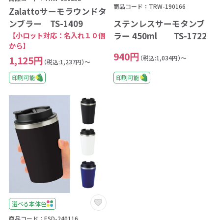
商品コード：TRW-190166
Zalattoサーモラウンドタ
ンブラー TS-1409
ステンレスサーモタンブ
【小ロット対応：名入れ１０個
ラー 450ml TS-1722
から】
940円
（税込:1,034円）～
1,125円
（税込:1,237円）～
印刷可能
印刷可能
選べる本体色
商品コード：ESD-240116