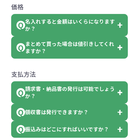
返品は承っておりません。あらかじ
なります。商品詳細をご確認くださ
価格
ない場合や別途料金が発生する場合
文いただいた場合には4色がそれぞ
めご了承ください。
い。
がございます。
れ等分で100個ずつ入って参ります。
名入れすると金額はいくらになります
ただし下記の場合は承っております
例えば…
ご注文の際は、十分にご確認・ご検
か？
（割り切れない場合は数個単位で前
のでお問合せください。
「セルトナ・ツートンポータブルス
討をお願いいたします。
後する場合もございます）
まとめて買った場合は値引きしてくれ
●初期不良または不良品（破損、故
但し、ロゴなど名入れ印刷をされる
クエアトート」を300個注文した場
名入れありの場合の代金の計算方法
色指定できる商品に付きましては商
ますか？
障）の場合
場合、商品本体の色にあわせて印刷
合
は下記の通りです。
品詳細の購入の所で色が選べるよう
●ご注文商品と違うものが届いた場
色を変えることはできます。（別途
「セルトナ・ツートンポータブルス
になっております。
商品によりますが、お見積もりさせ
支払方法
合
費用）
クエアトート」は10個単位でしたら
計算例：
ていただきます。
●名入れ、オリジナルの内容が異な
色を指定出来るので、ピンクを100
請求書・納品書の発行は可能でしょう
＜1色印刷の場合＞
見積もりサポート
から個別でお問い
っていた場合
か？
個、ブルーを90個、イエローを110
（提供価格（商品代）+名入れ費用
合わせください。
ご連絡後、新しい商品と交換、修理
個 合計300個 と色を指定する事
（印刷代））×枚数+製版代
領収書は発行できますか？
会員様はマイページより各種帳票の
または返金にて対応させていただき
が出来ます。
＜多色印刷（2色以上）の場合＞
ダウンロードが可能です。
ます。
振込みはどこにすればいいですか？
（提供価格（商品代）+名入れ費用
会員様はマイページより各種帳票の
詳しくはこちらはご確認ください。
その際不良品については送料着払い
【色指定の仕方】