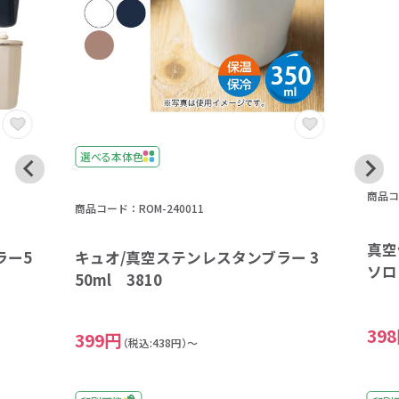
選べる本体色
商品コー
商品コード：ROM-240011
真空
ラー5
キュオ/真空ステンレスタンブラー 3
ソロ
50ml 3810
39
399円
（税込:438円）～