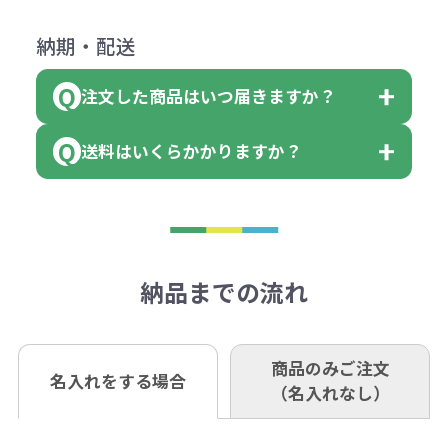
（印刷代）×色数）×枚数+製版代
ダウンロードが可能です。
にて一度ご連絡の上、当社にご返却
数量を入力の欄で、ご希望の本体色
下記口座にお願いします。
×色数
納期・配送
詳しくはこちらはご確認ください。
領収書のダウンロード
ください。
に必要な個数を入力ください。
■三菱UFJ銀行
※例えば2色印刷の場合には、名入
（商品の状態により、対応が変わる
注文した商品はいつ届きますか？
※10個単位など購入できる単位が決
小田井支店（おたいしてん）
れ費用が2倍、製版代が2倍必要で
領収書のダウンロード
場合もございます）
まっている場合は、その単位に当て
当座 0204160 株式会社モノベーシ
す。
送料はいくらかかりますか？
※不良商品をご返却いただけない場
はまらない数を入力すると、アラー
既製品の場合、ご入金確認後3営業
ョン
※商品やデザインによっては多色印
合は返品に応じられない場合がござ
トがでます。
日以降、名入れ印刷ありの場合は、
刷が出来ない場合もございます。ご
1回のご注文合計金額が3万円未満(税
います。あらかじめご了承くださ
アラートに従って数を調整してくだ
ご入金確認後約3週間となります。
■ゆうちょ銀行（振替口座）
相談下さい。
抜)の場合、送料をご納品1箇所に付
い。
さい。
但し、商品によって個別に納期を設
口座記号番号 00880-8-189695
き別途申し受けます。
納品までの流れ
※不良商品は商品到着後7営業日以
定しているものもあります。
口座名 株式会社モノベーション
なお、印刷代はボリュームディスカ
※3万円以上(税抜)のご注文の場合で
内に当社宛に着払いでお送りくださ
（例えば無地ポケットティッシュで
ウント式になっております。
も複数ヶ所への納品の場合、別途送
い。
あれば、午前中までにご注文とご入
※振り込み手数料はお客さま負担と
商品のみご注文
同じ版で多くの数量を印刷すると、1
名入れをする場合
料頂戴する場合がございます。
お問合せ先
（名入れなし）
金いただければ翌日着でお送りする
なりますのでご注意ください。
個当たりの印刷代単価がお安くなり
0120-979-907
ことも可能です）
ます。