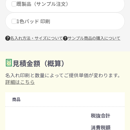
既製品（サンプル注文）
1色パッド 印刷
名入れ方法・サイズについて
サンプル商品の購入について
見積金額（概算）
数量を入力
2
名入れ印刷と数量によってご提供単価が変わります。
購入条件
詳細はこちら
注文可能数
商品
既製品：24個から
名入れあり：120個から
税抜合計
注文単位
消費税額
24個ずつ追加可能