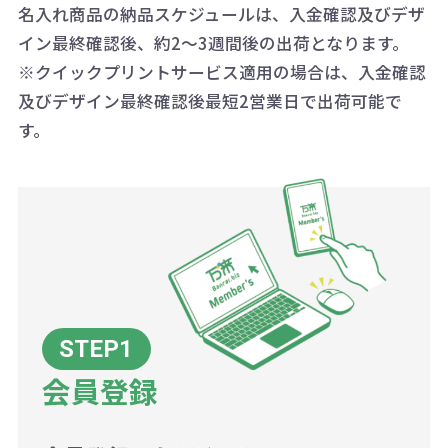
詳細はこちらご確認ください。
AM10:00～PM5:00（土・日・祝日を
お急ぎの場合、ご相談ください。最
名入れ商品の納品スケジュールは、入金確認及びデザ
一方、数量が少なく一定数に満たな
配送について
除く平日）
イン最終確認後、約2～3週間後の出荷となります。
大限努力いたします。
い場合は、単価計算ではなく、印刷
※クイックプリントサービス適用の場合は、入金確認
代の基本料金を一式頂戴する場合が
及びデザイン最終確認後最短2営業日で出荷可能で
ございます。
す。
ボリュームディスカウントの計算は
商品や印刷方法によって異なります
ので、予めご了承ください。
例：200個未満（1式：18,000円）
200個~499個の場合：42円（1個
当たり）
会員登録
500個~999個の場合：35円（1個
当たり）