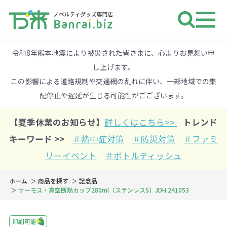
ノベルティ 専門店 万来ドットbiz 
令和8年熊本地震により被災された皆さまに、心よりお見舞い申
し上げます。
この影響による道路規制や交通網の乱れに伴い、一部地域での集
配停止や遅延が生じる可能性がごございます。
【夏季休業のお知らせ】
詳しくはこちら>>
トレンド
キーワード >>
＃熱中症対策
＃防災対策
＃ファミ
リーイベント
＃ボトルティッシュ
ホーム
商品を探す
記念品
サーモス・真空断熱カップ280ml（ステンレスS）JDH 241053
印刷可能