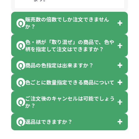
販売数の倍数でしか注文できません
か？
色・柄が「取り混ぜ」の商品で、色や
一部商品（※）を除き、注文可能数
柄を指定して注文はできますか？
以上でしたら、何個でもご注文可能
商品の色指定は出来ますか？
です。
「色・柄 取り混ぜ」のラベルがつい
※10個単位の規制がある商品は、10
ている商品は、色指定不可となって
色ごとに数量指定できる商品について
色指定できる商品もございますが商
個、20個と10個単位でのご注文とな
おり、残念ながら指定はできませ
品の詳細に「色・柄 取り混ぜ」のラ
ります。
ご注文後のキャンセルは可能でしょう
ん。
「選べる本体色」のラベルが付いて
か？
ベルや商品画像に「〇色取混ぜ」な
【例】注文可能数が100個の場合
いる商品は、本体色の指定が可能で
どと表記されている商品に付きまし
は、100個以上でしたら、何個でも
返品はできますか？
す。
お客様都合でのキャンセルは、制作
ては色指定が出来ません。
可能です。
商品によって色指定可能な数量が異
過程の進行状況により、お受けでき
例えば4色取混ぜの商品を400個ご注