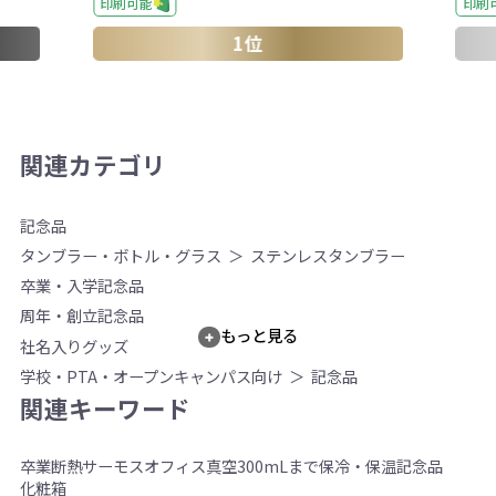
印刷
印刷可能
1位
関連カテゴリ
記念品
タンブラー・ボトル・グラス
ステンレスタンブラー
卒業・入学記念品
周年・創立記念品
もっと見る
社名入りグッズ
学校・PTA・オープンキャンパス向け
記念品
関連キーワード
卒業
断熱
サーモス
オフィス
真空
300mLまで
保冷・保温
記念品
化粧箱