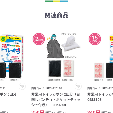
関連商品
121
商品コード：RKS-220120
商品コード：RKS-220
ポン 5回分
非常用トイレッポン 2回分（目
非常用トイレッ
隠しポンチョ・ポケットティッ
0953106
シュ付き） 0954901
250円
840円
60円）～
（税込:275円）～
（税込:9