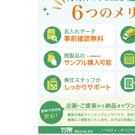
巾着・リュック全般
ポーチ全般
ケース全般
マグカップ全般
展示会・セミナー全般
社会貢献機能付き全般
子供向け全般
女性向け全般
シニア向け全般
メーカー向け全般
店舗向け全般
コット
コットン
財布
再生コ
展示会
ファッ
健康・
陶器
フェ
カー
バッ
SD
お
ア
グ全般
般
般
ャンパス向け全般
チ
訪日外国人・インバウンド向
タンブラー・ボトル・グラス
来店・成約プレゼント
営業活動
ペン・
け
ポリエステルバッグ
デニムポーチ
再生紙
防犯・安心グッズ
学校・教育グッズ
湯のみ
ジュート
化粧ポ
リサイ
選挙
タンブラー・ボトル・グ
文具・ステーショナリー
スマホ・タブレットグッ
訪日外国人・インバウ
モバイ
ペン・筆記用具全般
パソコングッズ全般
ステン
単色ボ
付箋
USBグ
和風
ラス全般
全般
ズ全般
ンド向け全般
電器
マルシェバッグ
コルク
竹・バン
ランチ
春のノベルティ特集
夏のノベ
メッセージ入りノベルティ
記念品
生活用品
イベン
イヤフォ
アルミボトル
電子メモパッド
タッチペン
クリア
ペンケ
ト
バイオマス
EVA素
生活用品・生活雑貨全
お絵かき・
ティッシュ全般
インテリア雑貨全般
イベント・抽選会全般
掃除・
ウェット
フォト
般
マグネット
スマホ対応手袋
クリップ
そ
ＦＳＣ認証
ブランケット・ひざ掛け
季節のグッズ
キッチ
女性向け抽選会セット
植物栽培セット
季節の
そ
除菌・感染対策グッズ
キッチングッズ全般
防災・防犯グッズ全般
美容・健康グッズ全般
季節のグッズ全般
キッチ
防災グ
マスク
春のノ
入
全般
タオル・ハンカチ
うちわ・
スポンジ
ボウル・プレート
ライト・ランタン
マスクケース
抗菌グッズ
健康グ
石鹸・
地球にやさしいエコグッズ
ロス