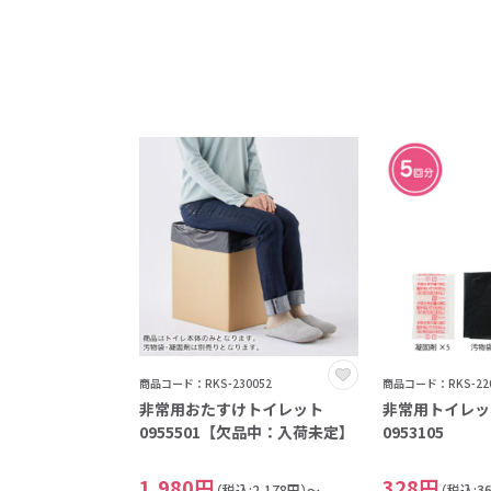
商品コード：RKS-230052
商品コード：RKS-220
非常用おたすけトイレット
非常用トイレッ
0955501【欠品中：入荷未定】
0953105
1,980円
328円
（税込:2,178円）～
（税込:3