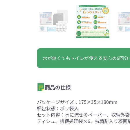
うちわ・扇子・ファン全
アウトドア・レジャーグ
ポータブルフ
タオル・ハンカチ全般
雨具全般
ひんやりグッズ全般
ラジオ・ラ
タオル
傘
冷却
般
ッズ全般
フ
あったかグッズ
お菓子・
その他
あったかグッズ全般
お菓子・食品・飲料全般
ブランケッ
お菓子
展示会向けバッグ特集
体育祭・文化
水が無くてもトイレが使える安心の6回分
靴下
すめのノベル
商品の仕様
パッケージサイズ：175×35×180mm
梱包状態：ポリ袋入
スマホに役立つノベルティグッ
防犯・防災
セット内容：水に流せるペーパー、収納外袋
ズ
ティシュ、排便処理袋×6、抗菌剤入り凝固