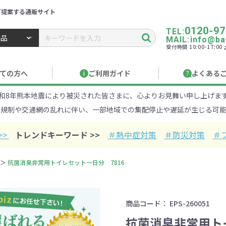
ご提案する通販サイト
0120-97
TEL:
MAIL:info@ban
受付時間 10:00-17:0
トbiz ／ 名入れ・販促品・記念品・オリジナルグッズ
ての方へ
ご利用ガイド
よくある
和8年熊本地震により被災された皆さまに、心よりお見舞い申し上げま
り作成について
見積もりサポート
のし・包装
お急ぎ在庫確認
名入
路規制や交通網の乱れに伴い、一部地域での集配停止や遅延が生じる可能
Xでのご注文
商品サンプル
印刷方
目的・シーンから探す
ターゲットから探す
>>
トレンドキーワード >>
＃熱中症対策
＃防災対策
＃
100円
101～150円
151～
抗菌消臭非常用トイレセット一日分 7816
オープンキャンパ
・エコ素材
1000円
リュック
性向け
社会貢献機能付き
1001～2000円
メーカー向け
シニア向け
ポーチ
2001～
ビジネス
卒業・入
店
ケ
商品コード：
EPS-260051
01円以上
ベルティ特集
フルカラー印刷で訴求力UP
名入れ印刷
抗菌消臭非常用トイ
・ビニールポー
オーガニックコットン
ステンレス・ア
キャンバス
ポリエステ