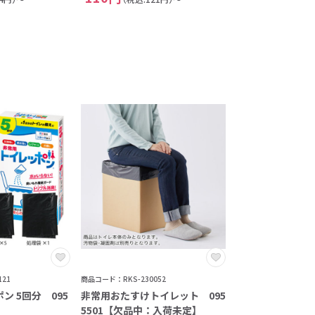
21
商品コード：RKS-230052
ン 5回分 095
非常用おたすけトイレット 095
5501【欠品中：入荷未定】