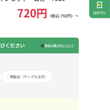
PCグッズ
ポーチ
ース
・抽選会
ン雑貨
安全
念品
不織布バッグ
キャンバスポーチ
マルチケース
リサイクルレザー
ガラスマグカップ
消防・救急グッズ
生活雑貨
生活雑貨
貨
720円
レットグッズ
バラマキ
パソコングッズ
社名入りグッズ
ログイン
チャーム対象
（税込:792円）～
ックバッグ
ックコットン
保冷バッグ
ラバーウッド
タンブラー
色鉛筆・鉛筆
スタンド
ッド
ト
ステンレスボトル
バースデーカード
モバイルケース
なバッグ
豆かす
その他バッグ
麦わら
ルティ特集
・フェス
ッシュ
インテリア雑貨
推し活グッズ
選びください
ー
ョルダー
定規・メジャー
モバイルクリーナー
商品の選び方について
ジン
生分解性素材
トセット
ィッシュ
子供向け抽選会セット
アロマ・フレグランス
ボトルティッシュ
その他
具
康グッズ
除菌・感染対策グッズ
既製品（サンプル注文）
ィッシュ・ティ
ト
ルティ
コースター
ホイッスル
マスク
冬のノベルティ
除菌液
レジャーグッズ
ひんやりグッズ
ッズ
他
キッチングッズその他