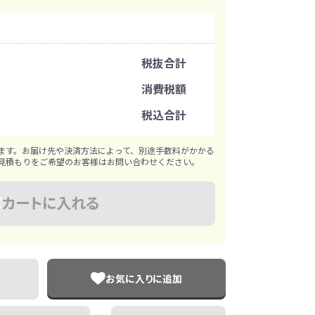
イレ
冷感・クールタオル
トラベルグッズ
注文可能数
税抜合計
注文単位
消費税額
ロ
料
手袋
税込合計
※既製品サンプルは各色3個まで
選べる ボトル＆
和のノベルティ特集
ブラー
ます。お届け先や決済方法によって、別途手数料がかかる
見積もりをご希望のお客様はお問い合わせください。
カートに入れる
お気に入りに追加