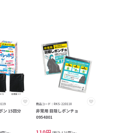
119
商品コード：RKS-220118
ポン 15回分
非常用 目隠しポンチョ
0954801
110円
24円）～
（税込:121円）～