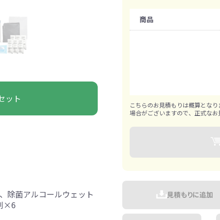
ァン・ハンディ
イト・ランタン
グッズ
ハンカチ
レジャーグッズ
その他
手ぬぐい
携帯ト
購入条件
ァン
商品
食品・飲料
既製品：50セットから
ト・ひざ掛け
食品
アイマスク
カイ
飲
1セットずつ追加可能
きっと見つかる 探してたポーチ!!
シーン合わせて
祭・運動会におす
セット
タン
ティ オリジナルグ
こちらのお見積もりは概算となり
ッズ
場合がございますので、正式なお
対策ノベルティ
除菌・感染対策グッズ
、除菌アルコールウェット
見積もりに追加
剤×6