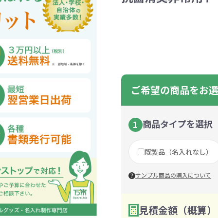
ントートバッグ
巾着・リュック
ットン
向けバッグ
ション雑貨
癒しグッズ
マグカップ
アトレード
ディーラー
グ・ポーチ
Gs推進
菓子系
パレル
プラスチックマグカップ
展示会向けノベルティ
樹を・サンゴを植える
不織布巾着・リュック
ポリエステルポーチ
コインケース
再生ＰＥＴ
エコ・アイデア雑貨
文具・知育玩具系
美容系サロン
住宅・不動産
防犯グッズ
環境保全
部活動
モバイル・
コットン
カードケ
再生樹脂
イベント
キッチ
交通
記
バッグ
グ
ック
プ
ツール・粗品
筆記用具
文具・ステーショナリー
絆ツール
スマホ・タブ
景品・
着せ替え
・リネンバッグ
ーチ
クルデニム
啓発グッズ
デニムバッグ
フラットポーチ
OBP
シャンブリ
オーガニ
ポーチ
ルバッテリー・充
プラスチックタンブラ
レスタンブラー
ールペン
ッズ
・和雑貨
多色ボールペン
メモ帳
ケーブル
PCクリーナー
着せ替え
クレヨン・
モバイル
マウスパ
ノー
ー
ブーファイバー
バッグ
サコッシュ
ジュート
おしゃれ
コーヒー
ルティ特集
秋のノベルティ特集
冬のノベ
・生活雑貨
ト・抽選会
スポーツ・部活動
キーホルダー
ライブ
ティ
ン・ヘッドセッ
ご希望の商品をお
ボトル
ース
ペットボトルホルダー
ブックカバー
スマホリング
グラス
カレンダ
スマホシ
材
間伐材
ライスレ
ぬりえイベントセ
洗濯用品
ティッシュ
フレーム
手作り・工作イベントセット
トイレットペーパー
収納用品
時計
定番イベン
工具
ボックステ
照明
ット
環境保全への取り組み
の他
文具セット
その他文
商品タイプを選択
1
ングッズ
防災・防犯グッズ
美容・健
抽選会セット
の他
イベントセット追加用品
既製品（名入れなし）
ウェットテ
ンツール
ッズ
ベルティ
浴剤
箸・お弁当グッズ
防犯グッズ
美容グッズ
夏のノベルティ
マスクケース
カトラリー
防災セッ
ミラー
秋のノベ
サンプル商品の購入について
ッシュ
扇子・ファン
雨具
アウトドア・
・ペーパー・ク
ッズ
洗剤
ラップ・ビニール
加湿器
啓発グッズ
保存容器
癒しグ
その
エココレ（おしゃれなエコグッズ）
見積金額（概算）
数量を入力
2