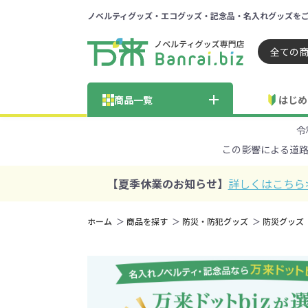
ノベルティグッズ・エコグッズ・記念品・名入れグッズを
ノベルティ 専門店 万来ドッ
商品一覧
はじめ
令
納品までの流れ
総合お問い合わせ
見積も
この影響による道
商品の選び方
FA
商品カテゴリから探す
価格帯から探す
【夏季休業のお知らせ】
詳しくはこちら
～50円
51～
ホーム
商品を探す
防災・防犯グッズ
防災グッズ
学校・PTA・
エコバッグ・トートバッグ
官公庁・自治体向け
展示会・セミナー
301～500円
子供向け
再生素材
501～
巾着・
女
ス向け
5001～10000円
100
100円以下の人気エコバッグ
展示会ノ
エコバッグ・トートバッ
再生素材・エコ素材全
官公庁・自治体向け全
学校・PTA・オープンキ
クリア