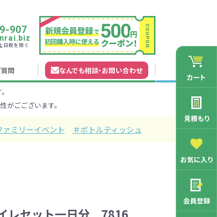
9-907
rai.biz
0 土日祝を除く
ご質問
なんでも相談
・
お問い合わせ
カート
す。
れガイド
無料カタログ申込
会員登録特典
性がごございます。
法について
マイページについて
特集から探す
業種から探す
見積もり
ファミリーイベント
＃ボトルティッシュ
200円
201～300円
お気に入り
3000円
マン向け
学記念品
舗向け
ース
3001～5000円
周年・創立記念品
ファミリー向け
マグカップ
会員登録
バッグ特集
オリジナルマグカップ作りたい
レセット一日分 7816
ルミマグカッ
トートバッ
ル巾着・リュ
キャラクター・ファンシー雑