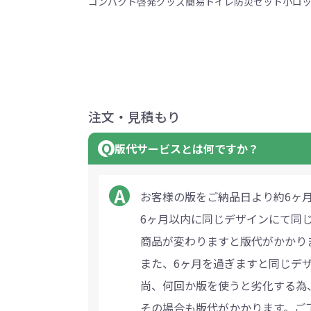
コンパクト
啓発グッズ
簡易トイレ
防災セット
小ロ
注文・見積もり
版代サービスとは何ですか？
お客様の版をご納品日より約6ヶ
6ヶ月以内に同じデザインにて同
商品が変わりますと版代がかかり
また、6ヶ月を過ぎますと同じデ
尚、何回か版を使うと劣化する為
その場合も版代がかかります。ご