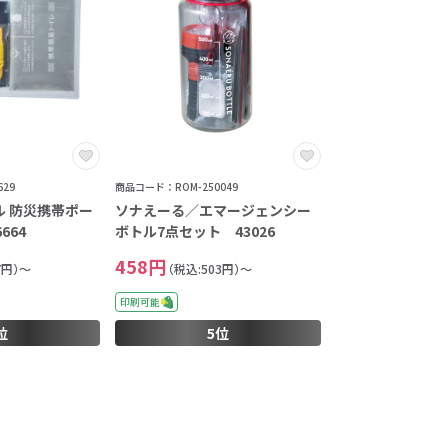
29
商品コード：ROM-250049
ル 防災携帯ポー
ソナえーる／エマージェンシー
664
ボトル7点セット 43026
458円
7円）～
（税込:503円）～
印刷可能
位
5位