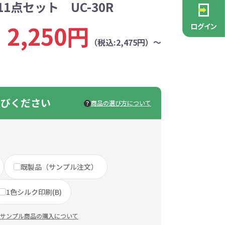
1点セット UC-30R
PCグッズ
ポーチ
ース
・抽選会
ン雑貨
安全
念品
不織布バッグ
キャンバスポーチ
マルチケース
リサイクルレザー
ガラスマグカップ
消防・救急グッズ
生活雑貨
生活雑貨
貨
レットグッズ
バラマキ
パソコングッズ
社名入りグッズ
2,250円
ログイン
チャーム対象
ックバッグ
ックコットン
保冷バッグ
ラバーウッド
（税込:2,475円）～
タンブラー
色鉛筆・鉛筆
スタンド
ッド
ト
ステンレスボトル
バースデーカード
モバイルケース
なバッグ
豆かす
その他バッグ
麦わら
ルティ特集
・フェス
ッシュ
インテリア雑貨
推し活グッズ
ー
ョルダー
定規・メジャー
モバイルクリーナー
ジン
生分解性素材
選びください
商品の選び方について
トセット
ィッシュ
子供向け抽選会セット
アロマ・フレグランス
ボトルティッシュ
その他
具
康グッズ
除菌・感染対策グッズ
既製品（サンプル注文）
ィッシュ・ティ
ト
ルティ
コースター
ホイッスル
マスク
冬のノベルティ
除菌液
1色シルク印刷(B)
レジャーグッズ
ひんやりグッズ
ッズ
他
キッチングッズその他
サンプル商品の購入について