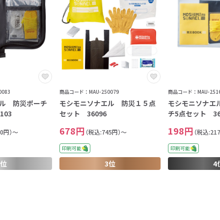
083
商品コード：MAU-250079
商品コード：MAU-2516
ル 防災ポーチ
モシモニソナエル 防災１５点
モシモニソナエ
103
セット 36096
チ5点セット 36
678円
198円
60円）～
（税込:745円）～
（税込:21
印刷可能
印刷可能
2位
3位
4