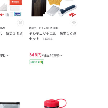
079
商品コード：MAU-250080
ル 防災１５点
モシモニソナエル 防災１０点
セット 36094
548円
45円）～
（税込:602円）～
印刷可能