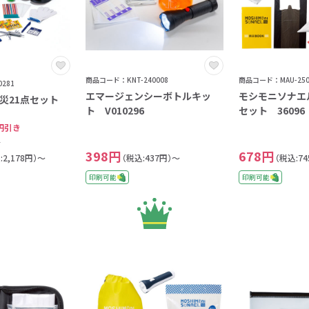
商品コード：KNT-240008
商品コード：MAU-250
281
エマージェンシーボトルキッ
モシモニソナエ
防災21点セット
ト V010296
セット 36096
円引き
込
398円
678円
:2,178円）～
（税込:437円）～
（税込:7
印刷可能
印刷可能