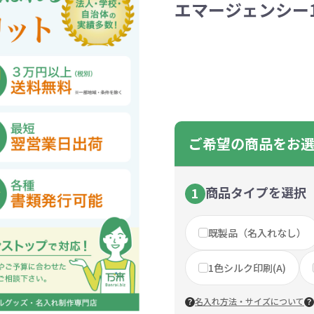
エマージェンシー1
ントートバッグ
巾着・リュック
ットン
向けバッグ
ション雑貨
癒しグッズ
マグカップ
アトレード
ディーラー
グ・ポーチ
Gs推進
菓子系
パレル
プラスチックマグカップ
展示会向けノベルティ
樹を・サンゴを植える
不織布巾着・リュック
ポリエステルポーチ
コインケース
再生ＰＥＴ
エコ・アイデア雑貨
文具・知育玩具系
美容系サロン
住宅・不動産
防犯グッズ
環境保全
部活動
モバイル・
コットン
カードケ
再生樹脂
イベント
キッチ
交通
記
バッグ
グ
ック
プ
ツール・粗品
筆記用具
文具・ステーショナリー
絆ツール
スマホ・タブ
景品・
着せ替え
・リネンバッグ
ーチ
クルデニム
啓発グッズ
デニムバッグ
フラットポーチ
OBP
シャンブリ
オーガニ
ポーチ
ルバッテリー・充
プラスチックタンブラ
レスタンブラー
ールペン
ッズ
・和雑貨
多色ボールペン
メモ帳
ケーブル
PCクリーナー
着せ替え
クレヨン・
モバイル
マウスパ
ノー
ー
ブーファイバー
バッグ
サコッシュ
ジュート
おしゃれ
コーヒー
ルティ特集
秋のノベルティ特集
冬のノベ
・生活雑貨
ト・抽選会
スポーツ・部活動
キーホルダー
ライブ
ティ
ン・ヘッドセッ
ボトル
ース
ペットボトルホルダー
ブックカバー
スマホリング
グラス
カレンダ
スマホシ
材
間伐材
ライスレ
ご希望の商品をお
ぬりえイベントセ
洗濯用品
ティッシュ
フレーム
手作り・工作イベントセット
トイレットペーパー
収納用品
時計
定番イベン
工具
ボックステ
照明
ット
環境保全への取り組み
の他
文具セット
その他文
ングッズ
防災・防犯グッズ
美容・健
商品タイプを選択
1
抽選会セット
の他
イベントセット追加用品
既製品（名入れなし）
ウェットテ
ンツール
ッズ
ベルティ
浴剤
箸・お弁当グッズ
防犯グッズ
美容グッズ
夏のノベルティ
マスクケース
カトラリー
防災セッ
ミラー
秋のノベ
ッシュ
1色シルク印刷(A)
扇子・ファン
雨具
アウトドア・
・ペーパー・ク
ッズ
洗剤
ラップ・ビニール
加湿器
啓発グッズ
保存容器
癒しグ
その
エココレ（おしゃれなエコグッズ）
名入れ方法・サイズについて