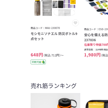
商品コード：MAU-230070
商品コード：ESD-230
モシモニソナエル 防災ボトル9
安心を備える
点セット
237036
在庫限り特価700
通常価格：
2,948円
税
648円
1,980円
（税込:712円）～
（税込
印刷可能
売れ筋ランキング