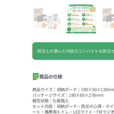
うちわ・扇子・ファン全
アウトドア・レジャーグ
ポータブルフ
タオル・ハンカチ全般
雨具全般
ひんやりグッズ全般
ラジオ・ラ
タオル
傘
冷却
般
ッズ全般
フ
あったかグッズ
お菓子・
その他
あったかグッズ全般
お菓子・食品・飲料全般
ブランケッ
お菓子
展示会向けバッグ特集
体育祭・文化
防災士が選んだ内容のコンパクトな防災
靴下
すめのノベル
商品の仕様
商品サイズ：収納ポーチ：190×50×120m
パッケージサイズ：190×60×278ｍｍ
スマホに役立つノベルティグッ
防犯・防災
梱包状態：化粧箱入
ズ
セット内容：収納ポーチ・防災の心得・ホイ
ート・携帯用トイレ・LEDライト・FMラジ