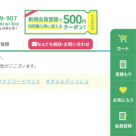
9-907
rai.biz
0 土日祝を除く
ご質問
なんでも相談
・
お問い合わせ
カート
す。
れガイド
無料カタログ申込
会員登録特典
性がごございます。
法について
マイページについて
特集から探す
業種から探す
見積もり
ファミリーイベント
＃ボトルティッシュ
200円
201～300円
お気に入り
3000円
マン向け
学記念品
舗向け
ース
3001～5000円
周年・創立記念品
ファミリー向け
マグカップ
会員登録
バッグ特集
オリジナルマグカップ作りたい
ルミマグカッ
トートバッ
ル巾着・リュ
キャラクター・ファンシー雑