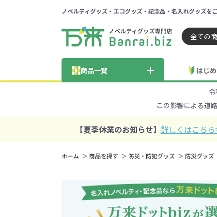
ノベルティグッズ・エコグッズ・記念品・名入れグッズを
ノベルティ 専門店 万来ドッ
商品一覧
はじめ
令
納品までの流れ
総合お問い合わせ
見積も
この影響による道
商品の選び方
FA
商品カテゴリから探す
価格帯から探す
【夏季休業のお知らせ】
詳しくはこちら
～50円
51～
ホーム
商品を探す
防災・防犯グッズ
防災グッズ
学校・PTA・
エコバッグ・トートバッグ
官公庁・自治体向け
展示会・セミナー
301～500円
子供向け
再生素材
501～
巾着・
女
ス向け
5001～10000円
100
100円以下の人気エコバッグ
展示会ノ
エコバッグ・トートバッ
再生素材・エコ素材全
官公庁・自治体向け全
学校・PTA・オープンキ
クリア