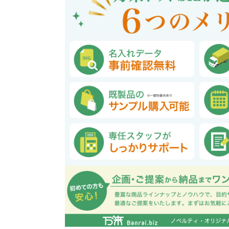
巾着・リュック全般
ポーチ全般
ケース全般
マグカップ全般
展示会・セミナー全般
社会貢献機能付き全般
子供向け全般
女性向け全般
シニア向け全般
メーカー向け全般
店舗向け全般
コット
コットン
財布
再生コ
展示会
ファッ
健康・
陶器
フェ
カー
バッ
SD
お
ア
グ全般
般
般
ャンパス向け全般
チ
訪日外国人・インバウンド向
タンブラー・ボトル・グラス
来店・成約プレゼント
営業活動
ペン・
け
ポリエステルバッグ
デニムポーチ
再生紙
防犯・安心グッズ
学校・教育グッズ
湯のみ
ジュート
化粧ポ
リサイ
選挙
タンブラー・ボトル・グ
文具・ステーショナリー
スマホ・タブレットグッ
訪日外国人・インバウ
モバイ
ペン・筆記用具全般
パソコングッズ全般
ステン
単色ボ
付箋
USBグ
和風
ラス全般
全般
ズ全般
ンド向け全般
電器
マルシェバッグ
コルク
竹・バン
ランチ
春のノベルティ特集
夏のノベ
メッセージ入りノベルティ
記念品
生活用品
イベン
イヤフォ
アルミボトル
電子メモパッド
タッチペン
クリア
ペンケ
ト
バイオマス
EVA素
生活用品・生活雑貨全
お絵かき・
ティッシュ全般
インテリア雑貨全般
イベント・抽選会全般
掃除・
ウェット
フォト
般
マグネット
スマホ対応手袋
クリップ
そ
ＦＳＣ認証
ブランケット・ひざ掛け
季節のグッズ
キッチ
女性向け抽選会セット
植物栽培セット
季節の
そ
除菌・感染対策グッズ
キッチングッズ全般
防災・防犯グッズ全般
美容・健康グッズ全般
季節のグッズ全般
キッチ
防災グ
マスク
春のノ
入
全般
タオル・ハンカチ
うちわ・
スポンジ
ボウル・プレート
ライト・ランタン
マスクケース
抗菌グッズ
健康グ
石鹸・
地球にやさしいエコグッズ
ロス