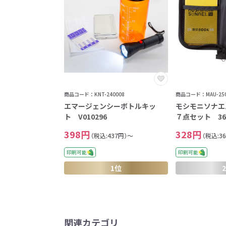
商品コード：KNT-240008
商品コード：MAU-250
エマージェンシーボトルキッ
モシモニソナエ
ト V010296
７点セット 36
398円
328円
（税込:437円）～
（税込:3
印刷可能
印刷可能
1位
関連カテゴリ