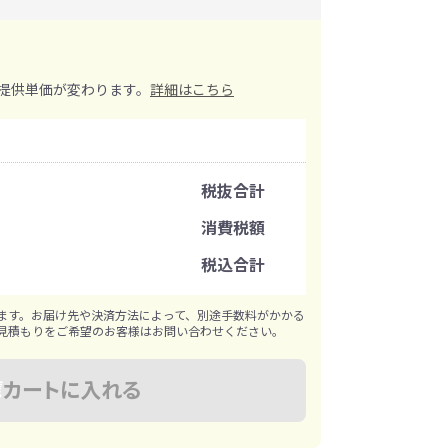
イレ
冷感・クールタオル
トラベルグッズ
提供単価が変わります。
詳細はこちら
ロ
料
手袋
注文可能数
ら
税抜合計
選べる ボトル＆
和のノベルティ特集
ブラー
注文単位
消費税額
税込合計
※既製品サンプルは各色3個まで
ます。お届け先や決済方法によって、別途手数料がかかる
見積もりをご希望のお客様はお問い合わせください。
カートに入れる