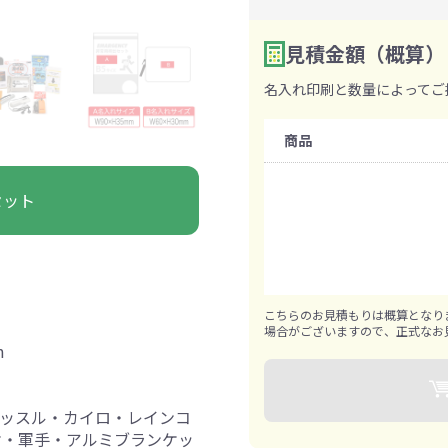
ァン・ハンディ
イト・ランタン
グッズ
ハンカチ
レジャーグッズ
その他
手ぬぐい
携帯ト
ァン
見積金額（概算）
食品・飲料
数量を入力
2
名入れ印刷と数量によってご
購入条件
ト・ひざ掛け
食品
アイマスク
カイ
飲
商品
既製品：30セットから
名入れあり：100セットか
きっと見つかる 探してたポーチ!!
シーン合わせて
祭・運動会におす
セット
タン
ティ オリジナルグ
ッズ
1セットずつ追加可能
こちらのお見積もりは概算となり
場合がございますので、正式なお
m
対策ノベルティ
除菌・感染対策グッズ
ッスル・カイロ・レインコ
オ・軍手・アルミブランケッ