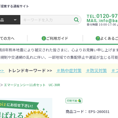
ご提案する通販サイト
0120-97
TEL:
MAIL:info@ban
受付時間 10:00-17:0
トbiz ／ 名入れ・販促品・記念品・オリジナルグッズ
ての方へ
ご利用ガイド
よくある
和8年熊本地震により被災された皆さまに、心よりお見舞い申し上げま
り作成について
見積もりサポート
のし・包装
お急ぎ在庫確認
名入
路規制や交通網の乱れに伴い、一部地域での集配停止や遅延が生じる可能
Xでのご注文
商品サンプル
印刷方
目的・シーンから探す
ターゲットから探す
>>
トレンドキーワード >>
＃熱中症対策
＃防災対策
＃
100円
101～150円
151～
エマージェンシー11点セット UC-30R
オープンキャンパ
・エコ素材
1000円
リュック
性向け
社会貢献機能付き
1001～2000円
メーカー向け
シニア向け
ポーチ
2001～
ビジネス
卒業・入
店
ケ
印刷可能
商品コード：
EPS-260031
01円以上
ベルティ特集
フルカラー印刷で訴求力UP
名入れ印刷
・ビニールポー
オーガニックコットン
ステンレス・ア
キャンバス
ポリエステ