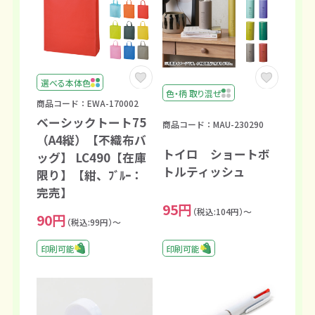
選べる本体色
色・柄 取り混ぜ
商品コード：EWA-170002
ベーシックトート75
商品コード：MAU-230290
（A4縦）【不織布バ
トイロ ショートボ
ッグ】 LC490【在庫
トルティッシュ
限り】【紺、ﾌﾞﾙｰ：
完売】
95円
（税込:104円）～
90円
（税込:99円）～
印刷可能
印刷可能