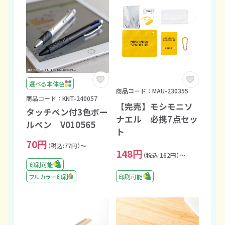
選べる本体色
商品コード：MAU-230355
商品コード：KNT-240057
【完売】モシモニソ
タッチペン付3色ボー
ナエル 必携7点セッ
ルペン V010565
ト
70円
（税込:77円）～
148円
（税込:162円）～
印刷可能
印刷可能
フルカラー印刷