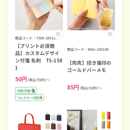
商品コード：TRW-200104
【プリント必須商
商品コード：MAU-230180
品】カスタムデザイ
ン付箋 名刺 TS-158
【完売】招き猫印の
1
ゴールドバーメモ
50円
（税込:55円）～
85円
（税込:93円）～
印刷可能
フルカラー印刷