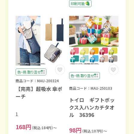
印刷可能
色・柄 取り混ぜ
色・柄 取り混ぜ
商品コード：MAU-200324
【完売】超吸水 傘ポ
商品コード：MAU-250103
ーチ
トイロ ギフトボッ
クス入ハンカチタオ
1
ル 36396
168円
（税込:184円）～
98円
（税込:107円）～