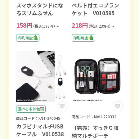
スマホスタンドにな
ベルト付エコブラン
るスリムふせん
ケット V010595
158円
218円
（税込:173円）～
（税込:239円）～
印刷可能
印刷可能
選べる本体色
商品コード：MAU-220334
商品コード：KNT-240045
カラビナマルチUSB
【完売】すっきり収
ケーブル V010538
納マルチポーチ