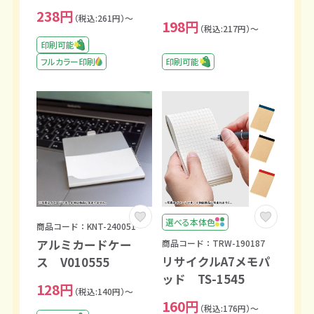
238円
（税込:261円）～
198円
（税込:217円）～
印刷可能
印刷可能
フルカラー印刷
選べる本体色
商品コード：KNT-240051
アルミカードケー
商品コード：TRW-190187
リサイクルA7メモパ
ス V010555
ッド TS-1545
128円
（税込:140円）～
160円
（税込:176円）～