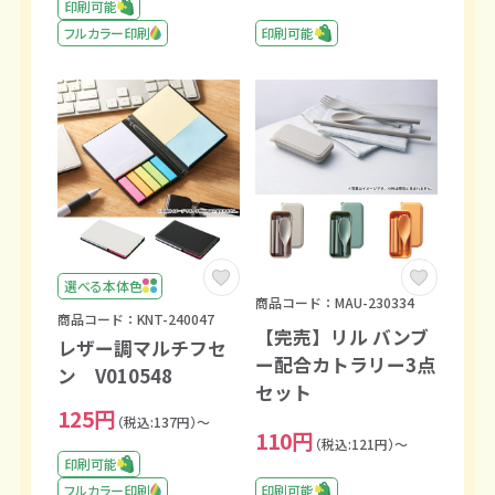
印刷可能
フルカラー印刷
印刷可能
選べる本体色
商品コード：MAU-230334
商品コード：KNT-240047
【完売】リル バンブ
レザー調マルチフセ
ー配合カトラリー3点
ン V010548
セット
125円
（税込:137円）～
110円
（税込:121円）～
印刷可能
印刷可能
フルカラー印刷