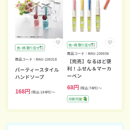
色・柄 取り混ぜ
色・柄 取り混ぜ
商品コード：MAU-230036
商品コード：MAU-230318
【完売】なるほど便
利！ふせん＆マーカ
パーティースタイル
ーペン
ハンドソープ
68円
（税込:74円）～
168円
（税込:184円）～
印刷可能