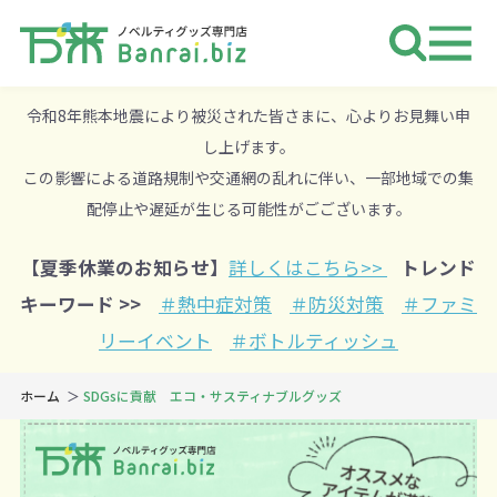
ノベルティ 専門店 万来ドットbiz 
令和8年熊本地震により被災された皆さまに、心よりお見舞い申
し上げます。
この影響による道路規制や交通網の乱れに伴い、一部地域での集
配停止や遅延が生じる可能性がごございます。
【夏季休業のお知らせ】
詳しくはこちら>>
トレンド
キーワード >>
＃熱中症対策
＃防災対策
＃ファミ
リーイベント
＃ボトルティッシュ
ホーム
SDGsに貢献 エコ・サスティナブルグッズ