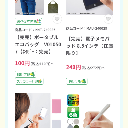
選べる本体色
商品コード：MAU-240029
商品コード：KNT-240036
【完売】ポータブル
【完売】電子メモパ
エコバッグ V01050
ッド 8.5インチ【在庫
7【ﾈｲﾋﾞｰ：完売】
限り】
100円
（税込:110円）～
248円
（税込:272円）～
印刷可能
印刷可能
フルカラー印刷