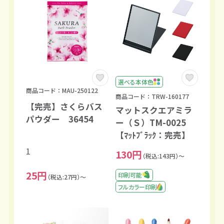
選べる本体色
商品コード：MAU-250122
商品コード：TRW-160177
【完売】さくらバス
マットスクエアミラ
パウダー 36454
ー（Ｓ）TM-0025
【ﾏｯﾄﾌﾞﾗｯｸ：完売】
1
130円
（税込:143円）～
25円
印刷可能
（税込:27円）～
フルカラー印刷