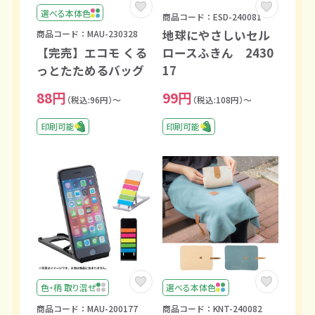
選べる本体色
商品コード：ESD-240081
地球にやさしいセル
商品コード：MAU-230328
【完売】エコモ くる
ロースふきん 2430
っとたためるバッグ
17
88円
99円
（税込:96円）～
（税込:108円）～
印刷可能
印刷可能
色・柄 取り混ぜ
選べる本体色
商品コード：MAU-200177
商品コード：KNT-240082