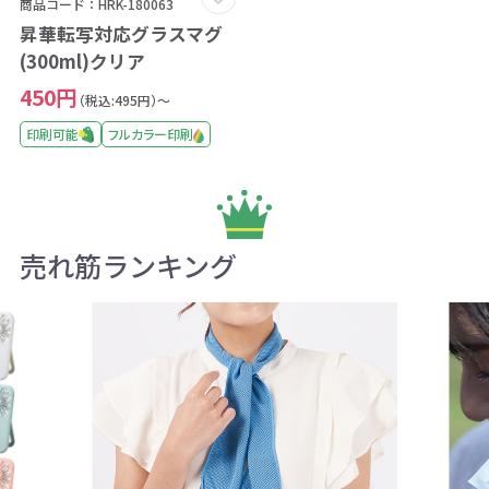
商品コード：HRK-180063
昇華転写対応グラスマグ
(300ml)クリア
450円
（税込:495円）～
印刷可能
フルカラー印刷
売れ筋ランキング