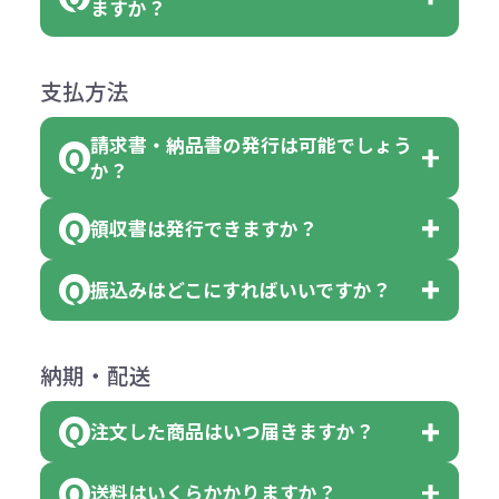
名入れありの場合の代金の計算方法
色指定できる商品に付きましては商
ますか？
障）の場合
場合、商品本体の色にあわせて印刷
合
は下記の通りです。
品詳細の購入の所で色が選べるよう
●ご注文商品と違うものが届いた場
色を変えることはできます。（別途
「セルトナ・ツートンポータブルス
になっております。
商品によりますが、お見積もりさせ
支払方法
合
費用）
クエアトート」は10個単位でしたら
計算例：
ていただきます。
●名入れ、オリジナルの内容が異な
色を指定出来るので、ピンクを100
請求書・納品書の発行は可能でしょう
＜1色印刷の場合＞
見積もりサポート
から個別でお問い
っていた場合
か？
個、ブルーを90個、イエローを110
（提供価格（商品代）+名入れ費用
合わせください。
ご連絡後、新しい商品と交換、修理
個 合計300個 と色を指定する事
（印刷代））×枚数+製版代
領収書は発行できますか？
会員様はマイページより各種帳票の
または返金にて対応させていただき
が出来ます。
＜多色印刷（2色以上）の場合＞
ダウンロードが可能です。
ます。
振込みはどこにすればいいですか？
（提供価格（商品代）+名入れ費用
会員様はマイページより各種帳票の
詳しくはこちらはご確認ください。
その際不良品については送料着払い
【色指定の仕方】
（印刷代）×色数）×枚数+製版代
ダウンロードが可能です。
にて一度ご連絡の上、当社にご返却
数量を入力の欄で、ご希望の本体色
下記口座にお願いします。
×色数
納期・配送
詳しくはこちらはご確認ください。
領収書のダウンロード
ください。
に必要な個数を入力ください。
■三菱UFJ銀行
※例えば2色印刷の場合には、名入
（商品の状態により、対応が変わる
注文した商品はいつ届きますか？
※10個単位など購入できる単位が決
小田井支店（おたいしてん）
れ費用が2倍、製版代が2倍必要で
領収書のダウンロード
場合もございます）
まっている場合は、その単位に当て
当座 0204160 株式会社モノベーシ
す。
送料はいくらかかりますか？