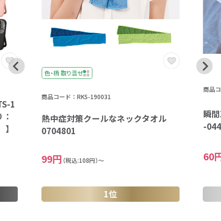
色・柄 取り混ぜ
商品コ
商品コード：RKS-190031
S-1
瞬間
り：
熱中症対策クールなネックタオル
-04
）】
0704801
60
99円
（税込:108円）～
1位