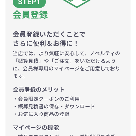
商品や印刷方法によって異なります
会員登録
ので、予めご了承ください。
会員登録いただくことで
例：200個未満（1式：18,000円）
さらに便利＆お得に！
200個~499個の場合：42円（1個
当店では、より気軽に安心して、ノベルティの
当たり）
「概算見積」や「ご注文」をいただけるよう
に、会員様専用のマイページをご用意しており
500個~999個の場合：35円（1個
ます。
当たり）
会員登録のメリット
1,000個以上：28円（1個当た
・会員限定クーポンのご利用
り）
・概算見積書の保存・ダウンロード
・お気に入り商品の登録
マイページの機能