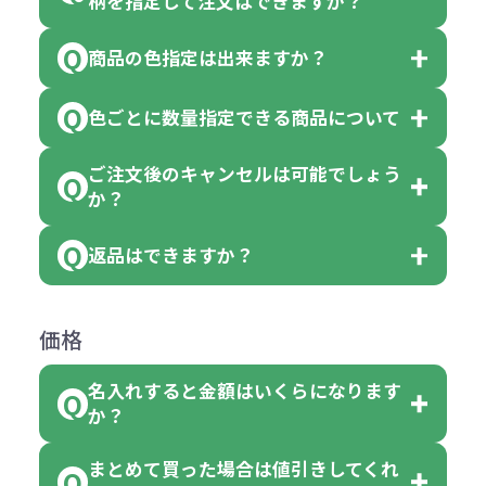
柄を指定して注文はできますか？
以上でしたら、何個でもご注文可能
商品の色指定は出来ますか？
です。
「色・柄 取り混ぜ」のラベルがつい
※10個単位の規制がある商品は、10
ている商品は、色指定不可となって
色ごとに数量指定できる商品について
色指定できる商品もございますが商
個、20個と10個単位でのご注文とな
おり、残念ながら指定はできませ
品の詳細に「色・柄 取り混ぜ」のラ
ります。
ご注文後のキャンセルは可能でしょう
ん。
「選べる本体色」のラベルが付いて
か？
ベルや商品画像に「〇色取混ぜ」な
【例】注文可能数が100個の場合
いる商品は、本体色の指定が可能で
どと表記されている商品に付きまし
は、100個以上でしたら、何個でも
返品はできますか？
す。
お客様都合でのキャンセルは、制作
ては色指定が出来ません。
可能です。
商品によって色指定可能な数量が異
過程の進行状況により、お受けでき
例えば4色取混ぜの商品を400個ご注
返品は承っておりません。あらかじ
なります。商品詳細をご確認くださ
価格
ない場合や別途料金が発生する場合
文いただいた場合には4色がそれぞ
めご了承ください。
い。
がございます。
れ等分で100個ずつ入って参ります。
名入れすると金額はいくらになります
ただし下記の場合は承っております
例えば…
ご注文の際は、十分にご確認・ご検
か？
（割り切れない場合は数個単位で前
のでお問合せください。
「セルトナ・ツートンポータブルス
討をお願いいたします。
後する場合もございます）
まとめて買った場合は値引きしてくれ
●初期不良または不良品（破損、故
但し、ロゴなど名入れ印刷をされる
クエアトート」を300個注文した場