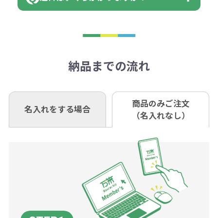
※不良商品をご返却いただけない場
はまらない数を入力すると、アラー
既製品の場合、ご入金確認後3営業
ョン
※商品やデザインによっては多色印
合は返品に応じられない場合がござ
トがでます。
日以降、名入れ印刷ありの場合は、
刷が出来ない場合もございます。ご
1回のご注文合計金額が3万円未満(税
います。あらかじめご了承くださ
アラートに従って数を調整してくだ
ご入金確認後約3週間となります。
■ゆうちょ銀行（振替口座）
相談下さい。
抜)の場合、送料をご納品1箇所に付
い。
さい。
但し、商品によって個別に納期を設
口座記号番号 00880-8-189695
き別途申し受けます。
納品までの流れ
※不良商品は商品到着後7営業日以
定しているものもあります。
口座名 株式会社モノベーション
なお、印刷代はボリュームディスカ
※3万円以上(税抜)のご注文の場合で
内に当社宛に着払いでお送りくださ
（例えば無地ポケットティッシュで
ウント式になっております。
も複数ヶ所への納品の場合、別途送
い。
あれば、午前中までにご注文とご入
※振り込み手数料はお客さま負担と
商品のみご注文
同じ版で多くの数量を印刷すると、1
名入れをする場合
料頂戴する場合がございます。
お問合せ先
（名入れなし）
金いただければ翌日着でお送りする
なりますのでご注意ください。
個当たりの印刷代単価がお安くなり
0120-979-907
ことも可能です）
ます。
詳細はこちらご確認ください。
AM10:00～PM5:00（土・日・祝日を
お急ぎの場合、ご相談ください。最
一方、数量が少なく一定数に満たな
配送について
除く平日）
大限努力いたします。
い場合は、単価計算ではなく、印刷
代の基本料金を一式頂戴する場合が
ございます。
ボリュームディスカウントの計算は