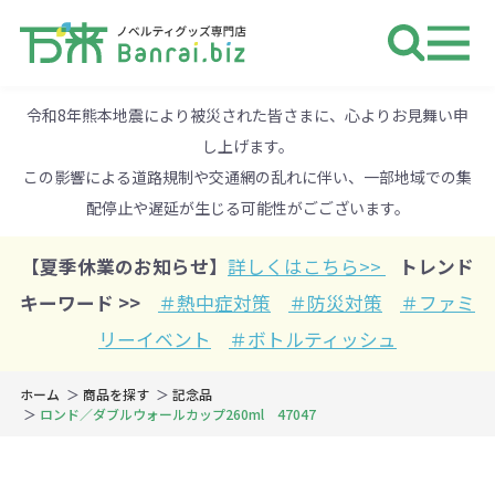
ノベルティ 専門店 万来ドットbiz 
令和8年熊本地震により被災された皆さまに、心よりお見舞い申
し上げます。
この影響による道路規制や交通網の乱れに伴い、一部地域での集
配停止や遅延が生じる可能性がごございます。
【夏季休業のお知らせ】
詳しくはこちら>>
トレンド
キーワード >>
＃熱中症対策
＃防災対策
＃ファミ
リーイベント
＃ボトルティッシュ
ホーム
商品を探す
記念品
ロンド／ダブルウォールカップ260ml 47047