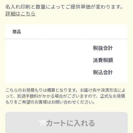
名入れ印刷と数量によってご提供単価が変わります。
購入条件
詳細はこちら
注文可能数
商品
既製品：200枚から
名入れあり：200枚から
税抜合計
注文単位
消費税額
100枚ずつ追加可能
※既製品サンプルは各色3個まで
税込合計
こちらのお見積もりは概算となります。お届け先や決済方法によ
って、別途手数料がかかる場合がございますので、正式なお見積
もりをご希望のお客様はお問い合わせください。
カートに入れる