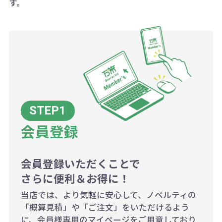
す。
ボリュームディスカウントの計算は
商品や印刷方法によって異なります
ので、予めご了承ください。
例：200個未満（1式：18,000円）
200個~499個の場合：42円（1個
当たり）
会員登録
500個~999個の場合：35円（1個
当たり）
1,000個以上：28円（1個当た
会員登録いただくことで
さらに便利＆お得に！
り）
当店では、より気軽に安心して、ノベルティの
「概算見積」や「ご注文」をいただけるよう
に、会員様専用のマイページをご用意しており