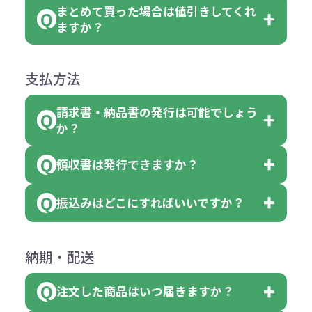
後する場合もございます）
まとめて買った場合は値引きしてくれ
●初期不良または不良品（破損、故
但し、ロゴなど名入れ印刷をされる
クエアトート」を300個注文した場
名入れありの場合の代金の計算方法
色指定できる商品に付きましては商
ますか？
障）の場合
場合、商品本体の色にあわせて印刷
合
は下記の通りです。
品詳細の購入の所で色が選べるよう
●ご注文商品と違うものが届いた場
色を変えることはできます。（別途
「セルトナ・ツートンポータブルス
になっております。
商品によりますが、お見積もりさせ
支払方法
合
費用）
クエアトート」は10個単位でしたら
計算例：
ていただきます。
●名入れ、オリジナルの内容が異な
色を指定出来るので、ピンクを100
請求書・納品書の発行は可能でしょう
＜1色印刷の場合＞
見積もりサポート
から個別でお問い
っていた場合
か？
個、ブルーを90個、イエローを110
（提供価格（商品代）+名入れ費用
合わせください。
ご連絡後、新しい商品と交換、修理
個 合計300個 と色を指定する事
（印刷代））×枚数+製版代
領収書は発行できますか？
会員様はマイページより各種帳票の
または返金にて対応させていただき
が出来ます。
＜多色印刷（2色以上）の場合＞
ダウンロードが可能です。
ます。
振込みはどこにすればいいですか？
（提供価格（商品代）+名入れ費用
会員様はマイページより各種帳票の
詳しくはこちらはご確認ください。
その際不良品については送料着払い
【色指定の仕方】
（印刷代）×色数）×枚数+製版代
ダウンロードが可能です。
にて一度ご連絡の上、当社にご返却
数量を入力の欄で、ご希望の本体色
下記口座にお願いします。
×色数
納期・配送
詳しくはこちらはご確認ください。
領収書のダウンロード
ください。
に必要な個数を入力ください。
■三菱UFJ銀行
※例えば2色印刷の場合には、名入
（商品の状態により、対応が変わる
注文した商品はいつ届きますか？
※10個単位など購入できる単位が決
小田井支店（おたいしてん）
れ費用が2倍、製版代が2倍必要で
領収書のダウンロード
場合もございます）