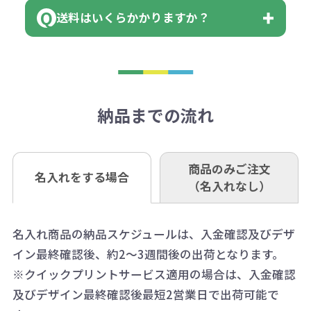
まっている場合は、その単位に当て
当座 0204160 株式会社モノベーシ
す。
送料はいくらかかりますか？
※不良商品をご返却いただけない場
はまらない数を入力すると、アラー
既製品の場合、ご入金確認後3営業
ョン
※商品やデザインによっては多色印
合は返品に応じられない場合がござ
トがでます。
日以降、名入れ印刷ありの場合は、
刷が出来ない場合もございます。ご
1回のご注文合計金額が3万円未満(税
います。あらかじめご了承くださ
アラートに従って数を調整してくだ
ご入金確認後約3週間となります。
■ゆうちょ銀行（振替口座）
相談下さい。
抜)の場合、送料をご納品1箇所に付
い。
さい。
但し、商品によって個別に納期を設
口座記号番号 00880-8-189695
き別途申し受けます。
納品までの流れ
※不良商品は商品到着後7営業日以
定しているものもあります。
口座名 株式会社モノベーション
なお、印刷代はボリュームディスカ
※3万円以上(税抜)のご注文の場合で
内に当社宛に着払いでお送りくださ
（例えば無地ポケットティッシュで
ウント式になっております。
も複数ヶ所への納品の場合、別途送
い。
あれば、午前中までにご注文とご入
※振り込み手数料はお客さま負担と
商品のみご注文
同じ版で多くの数量を印刷すると、1
名入れをする場合
料頂戴する場合がございます。
お問合せ先
（名入れなし）
金いただければ翌日着でお送りする
なりますのでご注意ください。
個当たりの印刷代単価がお安くなり
0120-979-907
ことも可能です）
ます。
詳細はこちらご確認ください。
AM10:00～PM5:00（土・日・祝日を
お急ぎの場合、ご相談ください。最
名入れ商品の納品スケジュールは、入金確認及びデザ
一方、数量が少なく一定数に満たな
配送について
除く平日）
イン最終確認後、約2～3週間後の出荷となります。
大限努力いたします。
い場合は、単価計算ではなく、印刷
※クイックプリントサービス適用の場合は、入金確認
代の基本料金を一式頂戴する場合が
及びデザイン最終確認後最短2営業日で出荷可能で
ございます。