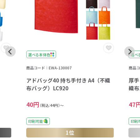
選べる本体色
選べ
商品コード：EWA-130007
商品コ
アドバッグ40 持ち手付き A4（不織
厚手
布バッグ）LC920
織布
40円
47
（税込:44円）～
印刷可能
印刷
1位