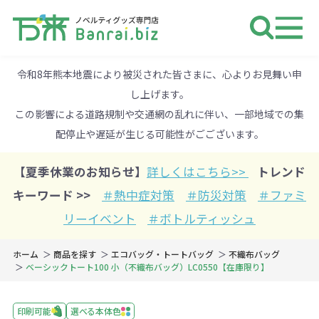
ノベルティ 専門店 万来ドットbiz 
令和8年熊本地震により被災された皆さまに、心よりお見舞い申
し上げます。
この影響による道路規制や交通網の乱れに伴い、一部地域での集
配停止や遅延が生じる可能性がごございます。
【夏季休業のお知らせ】
詳しくはこちら>>
トレンド
キーワード >>
＃熱中症対策
＃防災対策
＃ファミ
リーイベント
＃ボトルティッシュ
ホーム
商品を探す
エコバッグ・トートバッグ
不織布バッグ
ベーシックトート100 小（不織布バッグ）LC0550【在庫限り】
印刷可能
選べる本体色