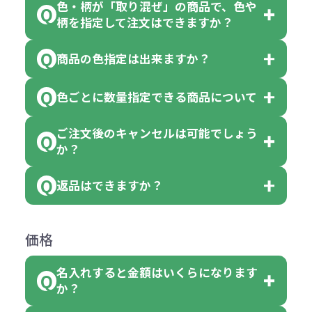
色・柄が「取り混ぜ」の商品で、色や
一部商品（※）を除き、注文可能数
柄を指定して注文はできますか？
以上でしたら、何個でもご注文可能
商品の色指定は出来ますか？
です。
「色・柄 取り混ぜ」のラベルがつい
※10個単位の規制がある商品は、10
ている商品は、色指定不可となって
色ごとに数量指定できる商品について
色指定できる商品もございますが商
個、20個と10個単位でのご注文とな
おり、残念ながら指定はできませ
品の詳細に「色・柄 取り混ぜ」のラ
ります。
ご注文後のキャンセルは可能でしょう
ん。
「選べる本体色」のラベルが付いて
か？
ベルや商品画像に「〇色取混ぜ」な
【例】注文可能数が100個の場合
いる商品は、本体色の指定が可能で
どと表記されている商品に付きまし
は、100個以上でしたら、何個でも
返品はできますか？
す。
お客様都合でのキャンセルは、制作
ては色指定が出来ません。
可能です。
商品によって色指定可能な数量が異
過程の進行状況により、お受けでき
例えば4色取混ぜの商品を400個ご注
返品は承っておりません。あらかじ
なります。商品詳細をご確認くださ
価格
ない場合や別途料金が発生する場合
文いただいた場合には4色がそれぞ
めご了承ください。
い。
がございます。
れ等分で100個ずつ入って参ります。
名入れすると金額はいくらになります
ただし下記の場合は承っております
例えば…
ご注文の際は、十分にご確認・ご検
か？
（割り切れない場合は数個単位で前
のでお問合せください。
「セルトナ・ツートンポータブルス
討をお願いいたします。