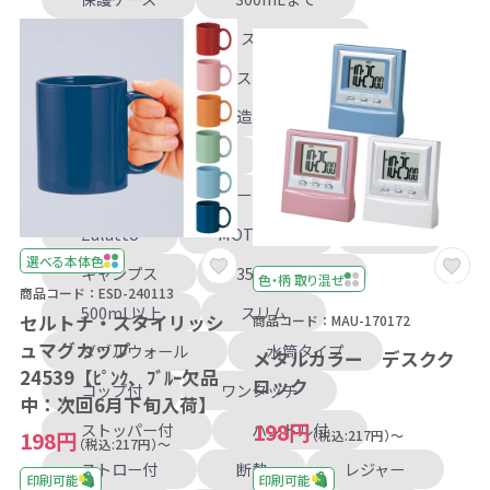
301mL以上
ストレート型
ラウンド型
スタッキング
真空
二重構造
フタつき
ペア
耐熱
キャンプ
オフィス
サーモス
Zalatto
MOTTERU
象印
選べる本体色
キャンプス
350～500mL
色・柄 取り混ぜ
商品コード：ESD-240113
500mL以上
スリム
セルトナ・スタイリッシ
商品コード：MAU-170172
ュマグカップ
ダブルウォール
水筒タイプ
メタルカラー デスクク
24539【ﾋﾟﾝｸ、ﾌﾞﾙｰ欠品
ロック
コップ付
ワンタッチ
中：次回6月下旬入荷】
198円
ストッパー付
ハンドル付
（税込:217円）～
198円
（税込:217円）～
ストロー付
断熱
レジャー
印刷可能
印刷可能