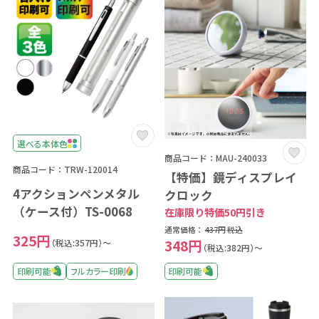
選べる本体色
商品コード：MAU-240033
商品コード：TRW-120014
【特価】鏡ディスプレイ
4アクションペンメタル
クロック
（ケース付）TS-0068
在庫限り特価50円引き
通常価格：
437円
税込
325円
348円
（税込:357円）～
（税込:382円）～
印刷可能
フルカラー印刷
印刷可能