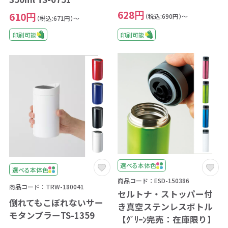
628円
610円
（税込:690円）～
（税込:671円）～
印刷可能
印刷可能
選べる本体色
選べる本体色
商品コード：ESD-150386
商品コード：TRW-180041
セルトナ・ストッパー付
倒れてもこぼれないサー
き真空ステンレスボトル
モタンブラーTS-1359
【ｸﾞﾘｰﾝ完売：在庫限り】