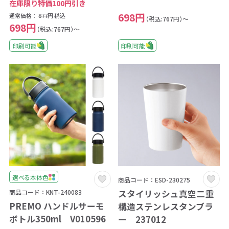
在庫限り特価100円引き
698円
通常価格：
877円
税込
（税込:767円）～
698円
（税込:767円）～
印刷可能
印刷可能
選べる本体色
商品コード：ESD-230275
スタイリッシュ真空二重
商品コード：KNT-240083
PREMO ハンドルサーモ
構造ステンレスタンブラ
ボトル350ml V010596
ー 237012