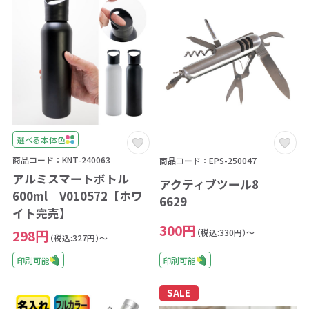
選べる本体色
商品コード：KNT-240063
商品コード：EPS-250047
アルミスマートボトル
アクティブツール8
600ml V010572【ホワ
6629
イト完売】
300円
（税込:330円）～
298円
（税込:327円）～
印刷可能
印刷可能
SALE