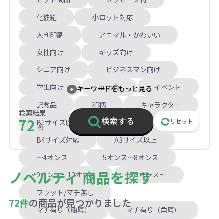
化粧箱
小ロット対応
大判印刷
アニマル・かわいい
女性向け
キッズ向け
シニア向け
ビジネスマン向け
学生向け
展示会
イベント
キーワードをもっと見る
記念品
和柄
キャラクター
検索結果
72
検索する
B5サイズ以下
A4サイズ対応
リセット
件
B4サイズ対応
A3サイズ以上
～4オンス
5オンス～8オンス
ノベルティ 商品を探す
9オンス～12オンス
13オンス～
フラット/マチ無し
72件
の商品が見つかりました
マチ有り（船底）
マチ有り（角底）