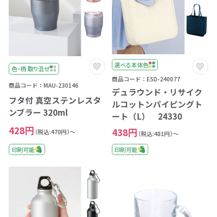
選べる本体色
色・柄 取り混ぜ
商品コード：ESD-240077
商品コード：MAU-230146
デュラウンド・リサイク
フタ付 真空ステンレスタ
ルコットンパイピングト
ンブラー 320ml
ート（L） 24330
428円
438円
（税込:470円）～
（税込:481円）～
印刷可能
印刷可能