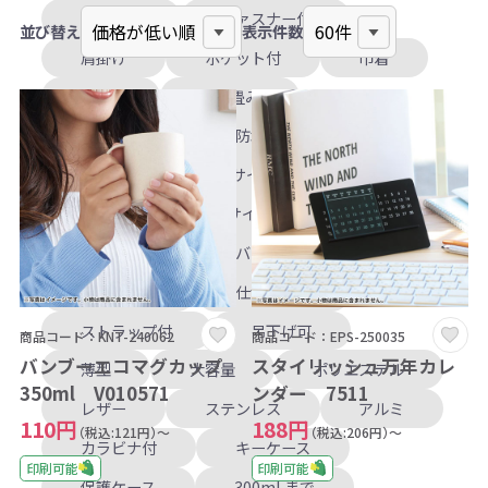
小判抜き
ファスナー付
並び替え
表示件数
肩掛け
ポケット付
巾着
2WAY
折り畳み
保冷・保温
防水
レジかご
SSサイズ
Sサイズ
Mサイズ
Lサイズ
トート
オーバル型
バニティ型
スクエア型
仕切りあり
ストラップ付
吊下げ可
商品コード：KNT-240062
商品コード：EPS-250035
バンブーエコマグカップ
スタイリッシュ万年カレ
薄型
大容量
ポリエステル
350ml V010571
ンダー 7511
レザー
ステンレス
アルミ
110円
188円
（税込:121円）～
（税込:206円）～
カラビナ付
キーケース
印刷可能
印刷可能
保護ケース
300mLまで