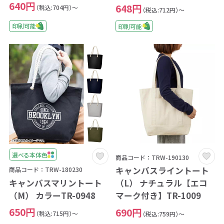
640円
648円
（税込:704円）～
（税込:712円）～
印刷可能
印刷可能
選べる本体色
商品コード：TRW-190130
キャンバスライントート
商品コード：TRW-180230
キャンバスマリントート
（L） ナチュラル【エコ
（M） カラーTR-0948
マーク付き】TR-1009
650円
690円
（税込:715円）～
（税込:759円）～