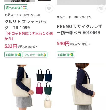
選べる本体色
商品コード：TRW-200131
商品コード：KNT-260022
クルリト フラットバッ
PREMO リサイクルレザ
グ TR-1099
ー携帯靴べら V010649
【小ロット対応：名入れ１０個
から】
540円
（税込:594円）～
533円
（税込:586円）～
印刷可能
印刷可能
フルカラー印刷