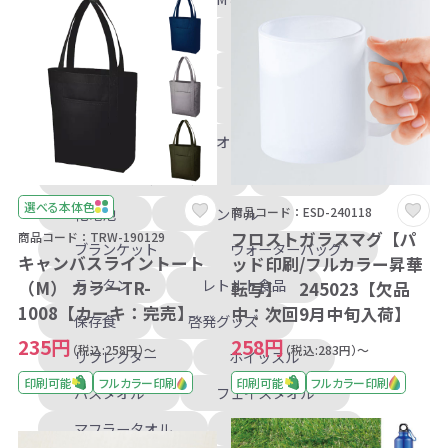
株主総会記念品
医療法人記念品
学校法人記念品
卒業記念品
高級ノベルティ
懐中電灯
ライト
ラジオ
防災セット
モバイルチャージャー
簡易トイレ
選べる本体色
乾電池
キャンドル
商品コード：ESD-240118
フロストガラスマグ【パ
商品コード：TRW-190129
ブランケット
ウォーターバッグ
キャンバスライントート
ッド印刷/フルカラー昇華
ランタン
レトルト食品
（M） カラーTR-
転写】 245023【欠品
1008【カーキ：完売】
中：次回9月中旬入荷】
保存食
啓発グッズ
235円
258円
（税込:258円）～
（税込:283円）～
リフレクター
ホイッスル
印刷可能
フルカラー印刷
印刷可能
フルカラー印刷
バスタオル
フェイスタオル
マフラータオル
ハンドタオル