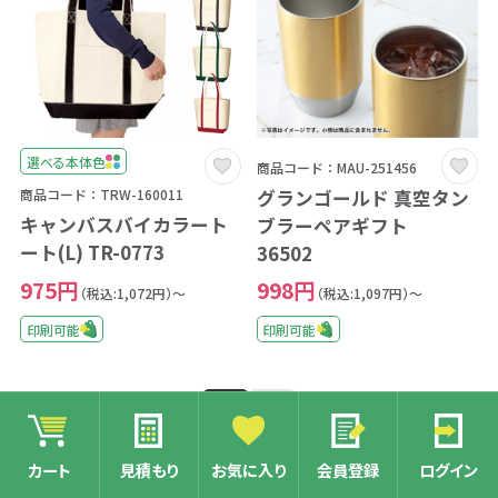
選べる本体色
商品コード：MAU-251456
グランゴールド 真空タン
商品コード：TRW-160011
キャンバスバイカラート
ブラーペアギフト
ート(L) TR-0773
36502
975円
998円
（税込:1,072円）～
（税込:1,097円）～
印刷可能
印刷可能
1
2
カート
見積もり
お気に入り
会員登録
ログイン