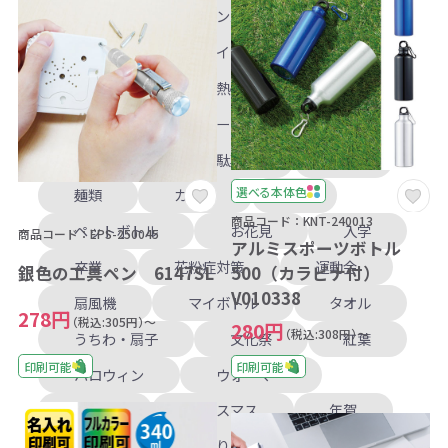
晴雨兼用
コンパクト
傘カバー
レインポンチョ
撥水バッグ
熱中症対策
カイロ
スイーツ
おせんべい
駄菓子
お米
選べる本体色
麺類
カレー
缶
商品コード：KNT-240013
ペットボトル
お花見
入学
商品コード：EPS-250045
アルミスポーツボトル
卒業
花粉症対策
運動会
500（カラビナ付）
銀色の工具ペン 6147SL
V010338
扇風機
マイボトル
タオル
278円
（税込:305円）～
280円
（税込:308円）～
うちわ・扇子
文化祭
紅葉
印刷可能
印刷可能
ハロウィン
ウォーマー
加湿器
クリスマス
年賀
訪問用
絆作り
ボールペン