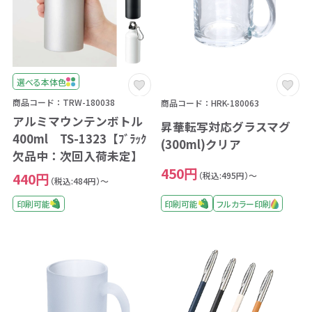
選べる本体色
商品コード：TRW-180038
商品コード：HRK-180063
アルミマウンテンボトル
昇華転写対応グラスマグ
400ml TS-1323【ﾌﾞﾗｯｸ
(300ml)クリア
欠品中：次回入荷未定】
450円
（税込:495円）～
440円
（税込:484円）～
印刷可能
フルカラー印刷
印刷可能