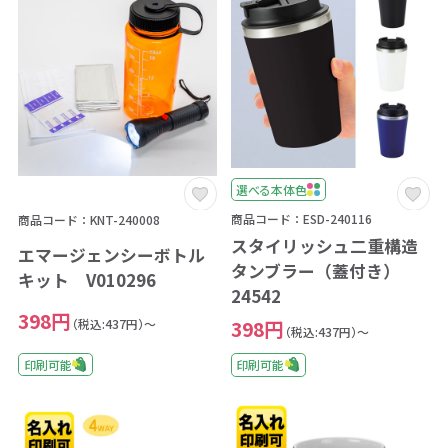
選べる本体色
商品コード：ESD-240116
商品コード：KNT-240008
スタイリッシュ二重構造
エマージェンシーボトル
タンブラー（蓋付き）
キット V010296
24542
398円
（税込:437円）～
398円
（税込:437円）～
印刷可能
印刷可能