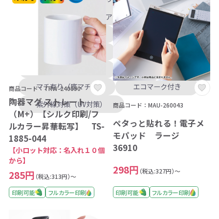
バッグ
フェアトレード
子ども食堂への支援
しょうがいしゃ支援
多機能
マチ有り（横マチ）
マチ有り（底マチ）
エコマーク付き
商品コード：TRW-240090
陶器マグ ストレート
紫外線対策（UV対策）
商品コード：MAU-260043
（M+）【シルク印刷/フ
ペタっと貼れる！電子メ
ルカラー昇華転写】 TS-
モパッド ラージ
1885-044
36910
【小ロット対応：名入れ１０個
から】
298円
（税込:327円）～
285円
（税込:313円）～
印刷可能
フルカラー印刷
印刷可能
フルカラー印刷