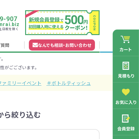
9-907
rai.biz
0 土日祝を除く
ご質問
なんでも相談
・
お問い合わせ
カート
す。
れガイド
無料カタログ申込
会員登録特典
性がごございます。
法について
マイページについて
特集から探す
業種から探す
見積もり
ファミリーイベント
＃ボトルティッシュ
200円
201～300円
お気に入り
から絞り込む
3000円
マン向け
学記念品
舗向け
ース
3001～5000円
周年・創立記念品
ファミリー向け
マグカップ
会員登録
バッグ特集
オリジナルマグカップ作りたい
ルミマグカッ
トートバッ
ル巾着・リュ
キャラクター・ファンシー雑