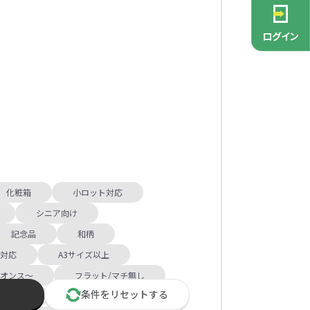
PCグッズ
ポーチ
ース
・抽選会
ン雑貨
安全
念品
不織布バッグ
キャンバスポーチ
マルチケース
リサイクルレザー
ガラスマグカップ
消防・救急グッズ
生活雑貨
生活雑貨
貨
レットグッズ
バラマキ
パソコングッズ
社名入りグッズ
ログイン
チャーム対象
ックバッグ
ックコットン
保冷バッグ
ラバーウッド
タンブラー
色鉛筆・鉛筆
スタンド
ッド
ト
ステンレスボトル
バースデーカード
モバイルケース
なバッグ
豆かす
その他バッグ
麦わら
ルティ特集
・フェス
ッシュ
インテリア雑貨
推し活グッズ
ー
ョルダー
定規・メジャー
モバイルクリーナー
ジン
生分解性素材
トセット
ィッシュ
子供向け抽選会セット
アロマ・フレグランス
ボトルティッシュ
その他
具
康グッズ
除菌・感染対策グッズ
化粧箱
小ロット対応
シニア向け
記念品
和柄
ィッシュ・ティ
ト
ルティ
コースター
ホイッスル
マスク
冬のノベルティ
除菌液
ズ対応
A3サイズ以上
レジャーグッズ
ひんやりグッズ
3オンス～
フラット/マチ無し
ッズ
他
キッチングッズその他
条件を
リセット
する
スナー付
肩掛け