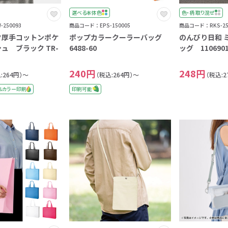
選べる本体色
色・柄 取り混ぜ
250093
商品コード：EPS-150005
商品コード：RKS-25
ク厚手コットンポケ
ポップカラークーラーバッグ
のんびり日和 
ュ ブラック TR-
6488-60
ッグ 110690
240円
248円
:264円）～
（税込:264円）～
（税込:2
ルカラー印刷
印刷可能