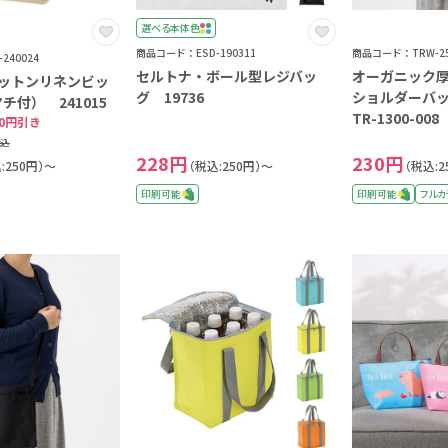
選べる本体色
商品コード：ESD-190311
商品コード：TRW-25
240024
セルトナ・ボール型レジバッ
オーガニック
コットンリネンビッ
グ 19736
ショルダーバ
チ付） 241015
TR-1300-008
0円引き
税込
228円
230円
:250円）～
（税込:250円）～
（税込:2
印刷可能
印刷可能
フルカ