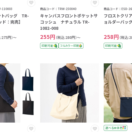
110003
商品コード：TRW-250040
商品コード：ESD-26
トバッグ TR-
キャンバスフロントポケットサ
フロストクリア
レッド：完売】
コッシュ ナチュラル TR-
ョルダーバッグ 2
1082-008
255円
258円
年9月
:275円）～
（税込:280円）～
（税込:2
日
印刷可能
フルカラー印刷
印刷可能
月
火
水
木
金
土
選べる本体色