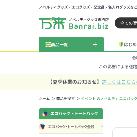
ノベルティグッズ・エコグッズ・記念品・名入れグッズを
ノベルティ 専門店 万来ドッ
商品一覧
はじめ
令
納品までの流れ
総合お問い合わせ
見積も
この影響による道
商品の選び方
FA
商品カテゴリから探す
価格帯から探す
【夏季休業のお知らせ】
詳しくはこちら
～50円
51～
ホーム
商品を探す
イベント のノベルティ エコバッ
学校・PTA・
エコバッグ・トートバッグ
エコバッグ・トートバッグ
官公庁・自治体向け
展示会・セミナー
301～500円
子供向け
再生素材
501～
巾着・
女
ス向け
エコバッグ・トートバッグ全般
5001～10000円
100
100円以下の人気エコバッグ
展示会ノ
エコバッグ・トートバッ
再生素材・エコ素材全
官公庁・自治体向け全
学校・PTA・オープンキ
クリア