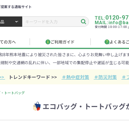
ご提案する通販サイト
0120-97
TEL:
MAIL:info@ban
受付時間 10:00-17:0
トbiz ／ 名入れ・販促品・記念品・オリジナルグッズ
ての方へ
ご利用ガイド
よくある
和8年熊本地震により被災された皆さまに、心よりお見舞い申し上げま
り作成について
見積もりサポート
のし・包装
お急ぎ在庫確認
名入
路規制や交通網の乱れに伴い、一部地域での集配停止や遅延が生じる可能
Xでのご注文
商品サンプル
印刷方
目的・シーンから探す
ターゲットから探す
>>
トレンドキーワード >>
＃熱中症対策
＃防災対策
＃
100円
101～150円
151～
グ・トートバッグ
エコバッグ・トートバッグ
オープンキャンパ
・エコ素材
1000円
リュック
性向け
社会貢献機能付き
1001～2000円
メーカー向け
シニア向け
ポーチ
2001～
ビジネス
卒業・入
店
ケ
01円以上
ベルティ特集
フルカラー印刷で訴求力UP
名入れ印刷
・ビニールポー
オーガニックコットン
ステンレス・ア
キャンバス
ポリエステ