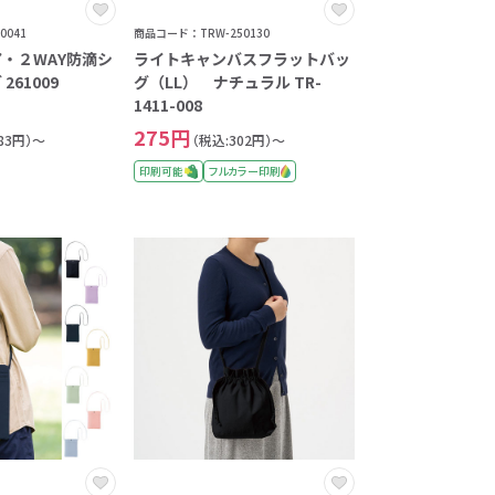
0041
商品コード：TRW-250130
・２WAY防滴シ
ライトキャンバスフラットバッ
61009
グ（LL） ナチュラル TR-
1411-008
275円
83円）～
（税込:302円）～
印刷可能
フルカラー印刷