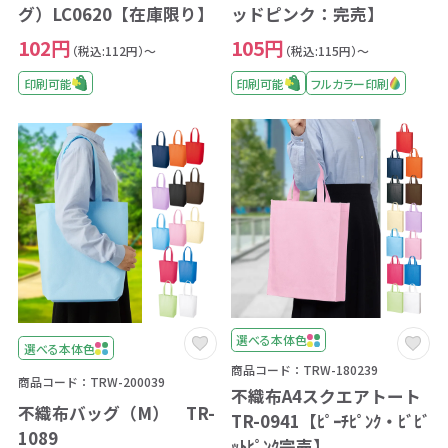
グ）LC0620【在庫限り】
ッドピンク：完売】
102円
105円
（税込:112円）～
（税込:115円）～
印刷可能
印刷可能
フルカラー印刷
選べる本体色
選べる本体色
商品コード：TRW-180239
商品コード：TRW-200039
不織布A4スクエアトート
不織布バッグ（M） TR-
TR-0941【ﾋﾟｰﾁﾋﾟﾝｸ・ﾋﾞﾋﾞ
1089
ｯﾄﾋﾟﾝｸ完売】