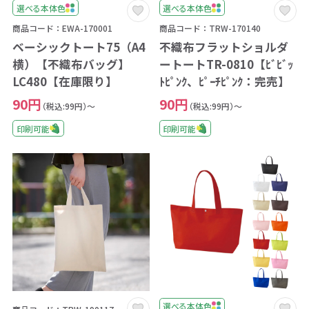
選べる本体色
選べる本体色
商品コード：EWA-170001
商品コード：TRW-170140
ベーシックトート75（A4
不織布フラットショルダ
横）【不織布バッグ】
ートートTR-0810【ﾋﾞﾋﾞｯ
LC480【在庫限り】
ﾄﾋﾟﾝｸ、ﾋﾟｰﾁﾋﾟﾝｸ：完売】
90円
90円
（税込:99円）～
（税込:99円）～
印刷可能
印刷可能
選べる本体色