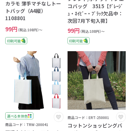
カラモ 薄手マチなしトー
コバッグ 3515【ｸﾞﾚｰｼﾞ
トバッグ（A4縦）
ｭ・ﾈｲﾋﾞｰ・ﾌﾞﾗｯｸ欠品中：
1108801
次回7月下旬入荷】
99円
99円
（税込:108円）～
（税込:108円）～
印刷可能
印刷可能
選べる本体色
商品コード：ERT-250001
コットンショッピングバ
商品コード：TRW-200041