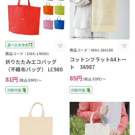
選べる本体色
商品コード：MAU-260188
商品コード：EWA-140001
コットンフラットA4トー
折りたたみエコバッグ
ト 36987
（不織布バッグ） LC980
85円
81円
（税込:93円）～
（税込:89円）～
印刷可能
印刷可能