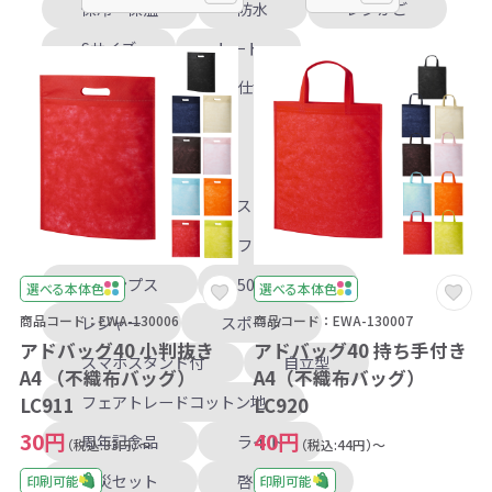
保冷・保温
防水
レジかご
Sサイズ
トート
スクエア型
仕切りあり
ストラップ付
吊下げ可
薄型
大容量
レザー
保護ケース
ストレート型
キャンプ
オフィス
キャンプス
500mL以上
選べる本体色
選べる本体色
レジャー
スポーツ
商品コード：EWA-130006
商品コード：EWA-130007
アドバッグ40 小判抜き
アドバッグ40 持ち手付き
スマホスタンド付
自立型
A4 （不織布バッグ）
A4（不織布バッグ）
フェアトレードコットン地
LC911
LC920
30円
40円
周年記念品
ライト
（税込:33円）～
（税込:44円）～
防災セット
啓発グッズ
印刷可能
印刷可能