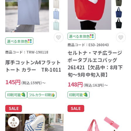
選べる本体色
選べる本体色
商品コード：ESD-260043
セルトナ・マチ広ラージ
商品コード：TRW-190118
ポータブルエコバッグ
厚手コットンA4フラット
261421【欠品中：8月下
トート カラー TR-1011
旬～9月中旬入荷】
145円
（税込:159円）～
148円
（税込:162円）～
印刷可能
フルカラー印刷
印刷可能
SALE
SALE