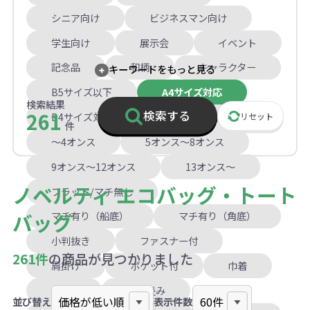
シニア向け
ビジネスマン向け
学生向け
展示会
イベント
記念品
和柄
キャラクター
キーワードをもっと見る
B5サイズ以下
A4サイズ対応
検索結果
261
検索する
B4サイズ対応
A3サイズ以上
リセット
件
～4オンス
5オンス～8オンス
9オンス～12オンス
13オンス～
ノベルティ エコバッグ・トート
フラット/マチ無し
バッグ
マチ有り（船底）
マチ有り（角底）
小判抜き
ファスナー付
261件
の商品が見つかりました
肩掛け
ポケット付
巾着
2WAY
折り畳み
並び替え
表示件数