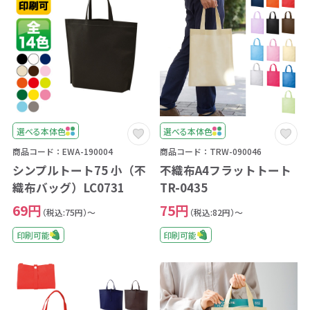
選べる本体色
選べる本体色
商品コード：EWA-190004
商品コード：TRW-090046
シンプルトート75 小（不
不織布A4フラットトート
織布バッグ）LC0731
TR-0435
69円
75円
（税込:75円）～
（税込:82円）～
印刷可能
印刷可能