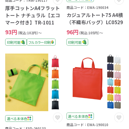
商品コード：TRW-190117
厚手コットンA4フラット
商品コード：EWA-190034
カジュアルトート75 A4横
トート ナチュラル【エコ
（不織布バッグ）LC0529
マーク付き】TR-1011
96円
93円
（税込:105円）～
（税込:102円）～
印刷可能
印刷可能
フルカラー印刷
選べる本体色
選べる本体色
商品コード：EWA-190010
商品コード：ESD-260133