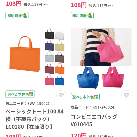
108円
108円
（税込:118円）～
（税込:118円）～
印刷可能
印刷可能
選べる本体色
選べる本体色
商品コード：EWA-190021
商品コード：KNT-240024
ベーシックトート100 A4
コンビニエコバッグ
横（不織布バッグ）
V010445
LC0180【在庫限り】
120円
108円
（税込:132円）～