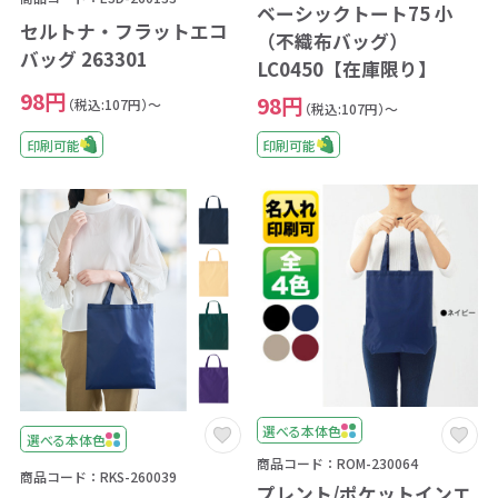
ベーシックトート75 小
セルトナ・フラットエコ
（不織布バッグ）
バッグ 263301
LC0450【在庫限り】
98円
98円
（税込:107円）～
（税込:107円）～
印刷可能
印刷可能
選べる本体色
選べる本体色
商品コード：ROM-230064
商品コード：RKS-260039
プレント/ポケットインエ