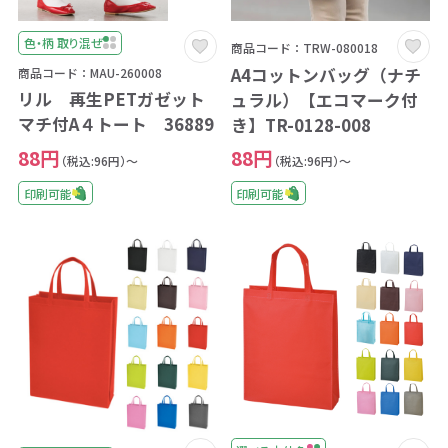
色・柄 取り混ぜ
商品コード：TRW-080018
A4コットンバッグ（ナチ
商品コード：MAU-260008
リル 再生PETガゼット
ュラル）【エコマーク付
マチ付A４トート 36889
き】TR-0128-008
88円
88円
（税込:96円）～
（税込:96円）～
印刷可能
印刷可能