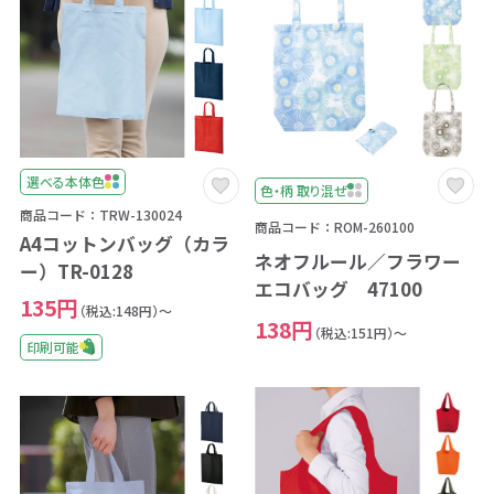
選べる本体色
色・柄 取り混ぜ
商品コード：TRW-130024
商品コード：ROM-260100
A4コットンバッグ（カラ
ネオフルール／フラワー
ー）TR-0128
エコバッグ 47100
135円
（税込:148円）～
138円
（税込:151円）～
印刷可能