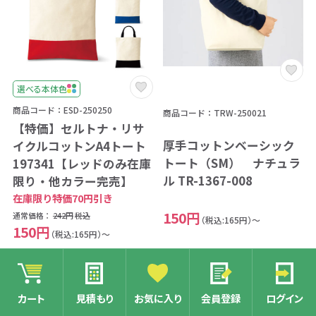
選べる本体色
商品コード：ESD-250250
商品コード：TRW-250021
【特価】セルトナ・リサ
厚手コットンベーシック
イクルコットンA4トート
トート（SM） ナチュラ
197341【レッドのみ在庫
ル TR-1367-008
限り・他カラー完売】
在庫限り特価70円引き
150円
通常価格：
242円
税込
（税込:165円）～
150円
（税込:165円）～
印刷可能
フルカラー印刷
印刷可能
カート
見積もり
お気に入り
会員登録
ログイン