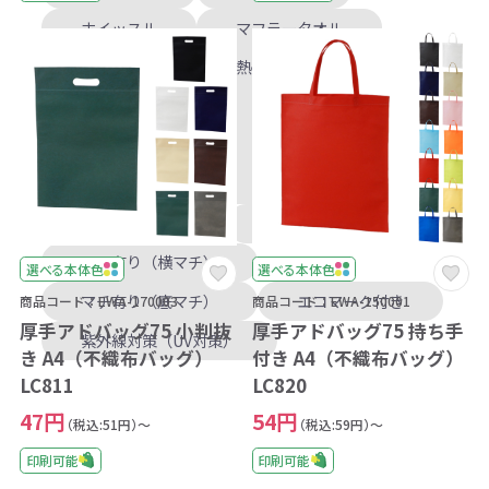
ホイッスル
マフラータオル
撥水バッグ
熱中症対策
麺類
お花見
入学
卒業
運動会
タオル
年賀
訪問用
バッグ
フェアトレード
多機能
マチ有り（横マチ）
選べる本体色
選べる本体色
マチ有り（底マチ）
エコマーク付き
商品コード：EWA-170003
商品コード：EWA-150001
厚手アドバッグ75 小判抜
厚手アドバッグ75 持ち手
紫外線対策（UV対策）
き A4（不織布バッグ）
付き A4（不織布バッグ）
LC811
LC820
47円
54円
（税込:51円）～
（税込:59円）～
印刷可能
印刷可能