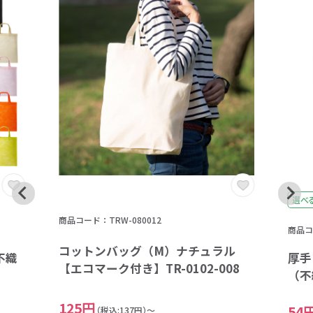
選べ
商品コード：TRW-080012
商品コ
コットンバッグ（M）ナチュラル
不織
厚手
【エコマーク付き】TR-0102-008
（不
125円
54
（税込:137円）～