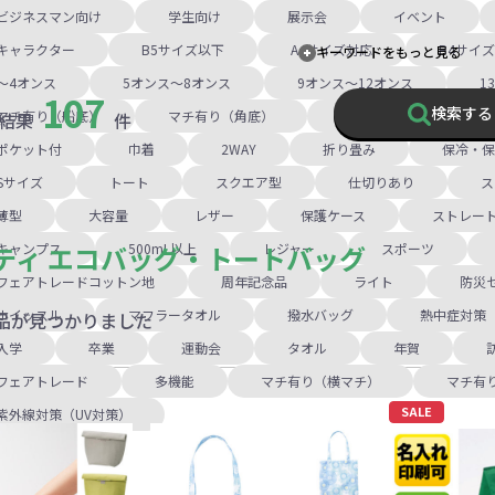
ビジネスマン向け
学生向け
展示会
イベント
キャラクター
B5サイズ以下
A4サイズ対応
B4サイ
キーワードをもっと見る
～4オンス
5オンス～8オンス
9オンス～12オンス
1
107
検索する
マチ有り（船底）
マチ有り（角底）
小判抜き
ファ
結果
件
ポケット付
巾着
2WAY
折り畳み
保冷・保
Sサイズ
トート
スクエア型
仕切りあり
ス
薄型
大容量
レザー
保護ケース
ストレー
ティ エコバッグ・トートバッグ
キャンプス
500mL以上
レジャー
スポーツ
フェアトレードコットン地
周年記念品
ライト
防災
ホイッスル
マフラータオル
撥水バッグ
熱中症対策
品が見つかりました
入学
卒業
運動会
タオル
年賀
フェアトレード
多機能
マチ有り（横マチ）
マチ有
SALE
紫外線対策（UV対策）