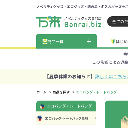
ノベルティグッズ・エコグッズ・記念品・名入れグッズを
ノベルティ 専門店 万来ドッ
商品一覧
はじめ
令
納品までの流れ
総合お問い合わせ
見積も
この影響による道
商品の選び方
FA
商品カテゴリから探す
価格帯から探す
【夏季休業のお知らせ】
詳しくはこちら
～50円
51～
ホーム
商品を探す
エコバッグ・トートバッグ
学校・PTA・
エコバッグ・トートバッグ
エコバッグ・トートバッグ
官公庁・自治体向け
展示会・セミナー
301～500円
子供向け
再生素材
501～
巾着・
女
ス向け
エコバッグ・トートバッグ全般
5001～10000円
100
100円以下の人気エコバッグ
展示会ノ
エコバッグ・トートバッ
再生素材・エコ素材全
官公庁・自治体向け全
学校・PTA・オープンキ
クリア