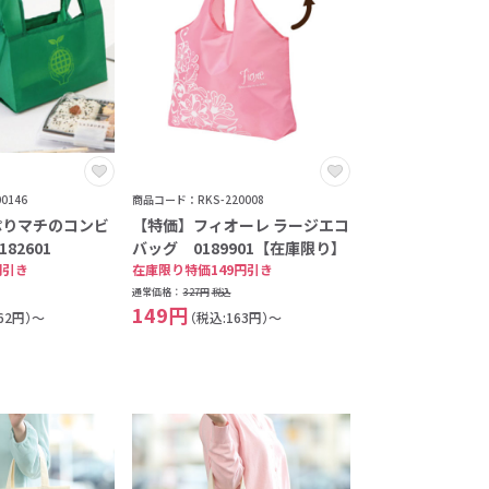
0146
商品コード：RKS-220008
ぷりマチのコンビ
【特価】フィオーレ ラージエコ
82601
バッグ 0189901【在庫限り】
円引き
在庫限り特価149円引き
通常価格：
327円
税込
149円
62円）～
（税込:163円）～