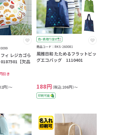
色・柄 取り混ぜ
商品コード：RKS-260081
0099
風雅日和 たためるフラットビッ
フィ レジカゴら
グエコバッグ 1110401
187501【欠品
4円引き
188円
02円）～
（税込:206円）～
印刷可能