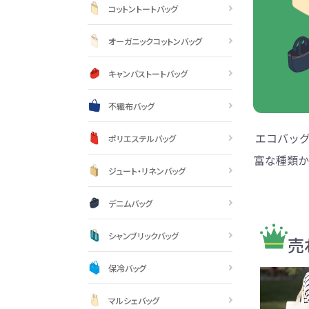
巾着・リュック全般
ポーチ全般
ケース全般
マグカップ全般
展示会・セミナー全般
社会貢献機能付き全般
子供向け全般
女性向け全般
シニア向け全般
メーカー向け全般
店舗向け全般
コット
コットン
財布
再生コ
展示会
ファッ
健康・
陶器
フェ
カー
バッ
SD
お
ア
コットントートバッグ
グ全般
般
般
ャンパス向け全般
チ
訪日外国人・インバウンド向
タンブラー・ボトル・グラス
来店・成約プレゼント
営業活動
ペン・
け
オーガニックコットンバッグ
ポリエステルバッグ
デニムポーチ
再生紙
防犯・安心グッズ
学校・教育グッズ
湯のみ
ジュート
化粧ポ
リサイ
選挙
キャンバストートバッグ
タンブラー・ボトル・グ
文具・ステーショナリー
スマホ・タブレットグッ
訪日外国人・インバウ
モバイ
ペン・筆記用具全般
パソコングッズ全般
ステン
単色ボ
付箋
USBグ
和風
ラス全般
全般
ズ全般
ンド向け全般
電器
マルシェバッグ
コルク
竹・バン
ランチ
春のノベルティ特集
夏のノベ
メッセージ入りノベルティ
記念品
生活用品
イベン
不織布バッグ
イヤフォ
アルミボトル
電子メモパッド
タッチペン
クリア
ペンケ
ト
バイオマス
EVA素
エコバッ
ポリエステルバッグ
生活用品・生活雑貨全
お絵かき・
富な種類か
ティッシュ全般
インテリア雑貨全般
イベント・抽選会全般
掃除・
ウェット
フォト
般
ジュート・リネンバッグ
マグネット
スマホ対応手袋
クリップ
そ
ＦＳＣ認証
ブランケット・ひざ掛け
季節のグッズ
キッチ
デニムバッグ
女性向け抽選会セット
植物栽培セット
季節の
そ
シャンブリックバッグ
除菌・感染対策グッズ
売
キッチングッズ全般
防災・防犯グッズ全般
美容・健康グッズ全般
季節のグッズ全般
キッチ
防災グ
マスク
春のノ
入
全般
タオル・ハンカチ
うちわ・
保冷バッグ
スポンジ
ボウル・プレート
ライト・ランタン
マスクケース
抗菌グッズ
健康グ
石鹸・
地球にやさしいエコグッズ
ロス
マルシェバッグ