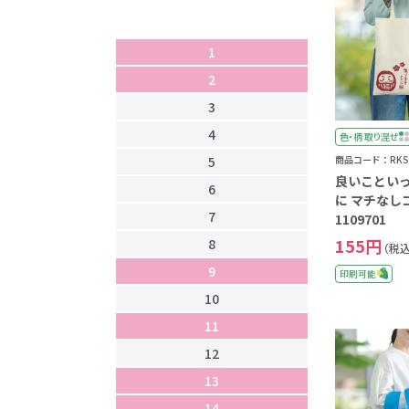
4
1
5
2
6
3
7
4
8
色・柄 取り混ぜ
商品コード：RKS-
5
9
良いことい
6
1
に マチな
7
1
1109701
155円
8
1
（税込
9
1
印刷可能
10
1
11
1
12
1
13
1
14
1