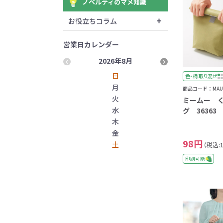
ノベルティのマメ知識
お役立ちコラム
営業日カレンダー
2026年8月
2026
日
色・柄 取り混ぜ
月
商品コード：MAU-
火
ミームー 
水
グ 36363
木
金
98円
土
（税込:
印刷可能
1
2
3