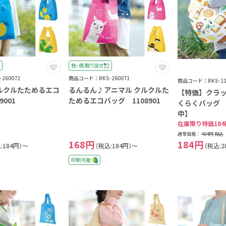
9
0
1
2
色・柄 取り混ぜ
3
260072
商品コード：RKS-260071
商品コード：RKS-21
ルクルたためるエコ
るんるん♪アニマル クルクルた
4
【特価】クラッ
9001
ためるエコバッグ 1108901
くらくバッグ 0
5
中】
6
在庫限り特価18
7
通常価格：
404円
税込
168円
184円
:184円）～
（税込:184円）～
（税込:2
8
印刷可能
9
0