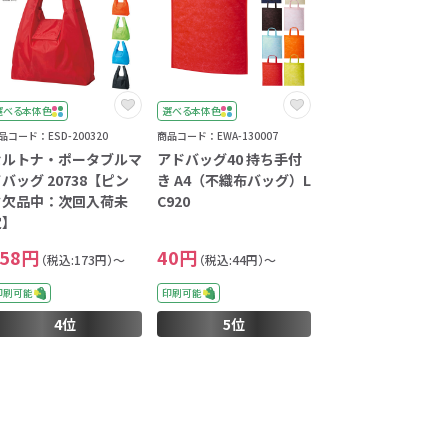
イレ
冷感・クールタオル
トラベルグッズ
選べる本体色
選べる本体色
ロ
料
手袋
品コード：ESD-200320
商品コード：EWA-130007
セルトナ・ポータブルマ
アドバッグ40 持ち手付
バッグ 20738【ピン
き A4（不織布バッグ）L
選べる ボトル＆
和のノベルティ特集
ク欠品中：次回入荷未
C920
ブラー
定】
158円
40円
（税込:173円）～
（税込:44円）～
印刷可能
印刷可能
4位
5位