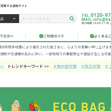
ご提案する通販サイト
0120-97
TEL:
MAIL:info@ban
受付時間 10:00-17:0
トbiz ／ 名入れ・販促品・記念品・オリジナルグッズ
ての方へ
ご利用ガイド
よくある
和8年熊本地震により被災された皆さまに、心よりお見舞い申し上げま
り作成について
見積もりサポート
のし・包装
お急ぎ在庫確認
名入
路規制や交通網の乱れに伴い、一部地域での集配停止や遅延が生じる可能
Xでのご注文
商品サンプル
印刷方
目的・シーンから探す
ターゲットから探す
>>
トレンドキーワード >>
＃熱中症対策
＃防災対策
＃
100円
101～150円
151～
オープンキャンパ
・エコ素材
1000円
リュック
性向け
社会貢献機能付き
1001～2000円
メーカー向け
シニア向け
ポーチ
2001～
ビジネス
卒業・入
店
ケ
01円以上
ベルティ特集
フルカラー印刷で訴求力UP
名入れ印刷
・ビニールポー
オーガニックコットン
ステンレス・ア
キャンバス
ポリエステ