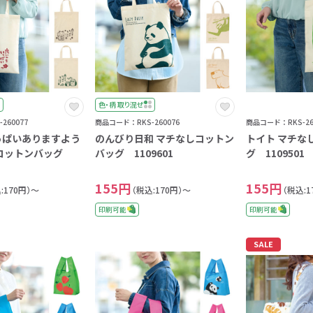
色・柄 取り混ぜ
260077
商品コード：RKS-260076
商品コード：RKS-26
っぱいありますよう
のんびり日和 マチなしコットン
トイト マチな
0
しコットンバッグ
バッグ 1109601
グ 1109501
1
155円
155円
2
:170円）～
（税込:170円）～
（税込:1
3
印刷可能
印刷可能
4
SALE
5
6
7
8