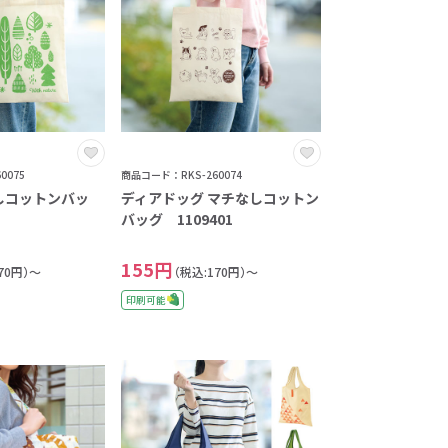
0075
商品コード：RKS-260074
しコットンバッ
ディアドッグ マチなしコットン
バッグ 1109401
155円
70円）～
（税込:170円）～
印刷可能