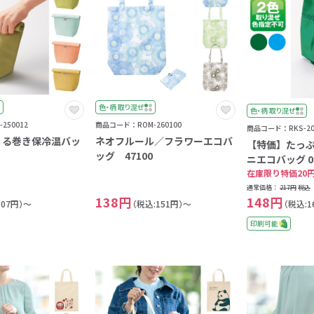
年9月
日
色・柄 取り混ぜ
色・柄 取り混ぜ
月
250012
商品コード：ROM-260100
商品コード：RKS-20
火
くる巻き保冷温バッ
ネオフルール／フラワーエコバ
【特価】たっ
水
ッグ 47100
ニエコバッグ 01
木
在庫限り特価20
金
通常価格：
217円
税込
138円
148円
土
107円）～
（税込:151円）～
（税込:1
印刷可能