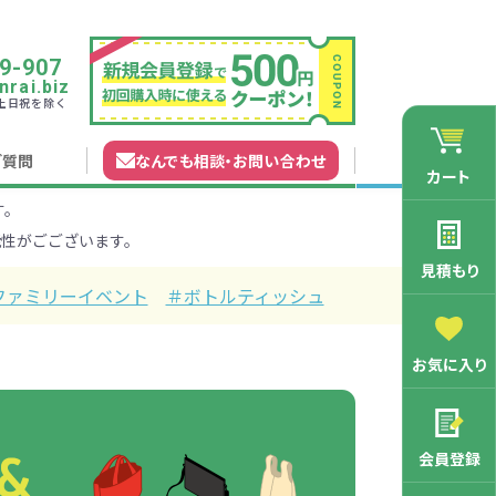
9-907
rai.biz
0 土日祝を除く
ご質問
なんでも相談
・
お問い合わせ
カート
す。
れガイド
無料カタログ申込
会員登録特典
性がごございます。
法について
マイページについて
特集から探す
業種から探す
見積もり
ファミリーイベント
＃ボトルティッシュ
200円
201～300円
お気に入り
3000円
マン向け
学記念品
舗向け
ース
3001～5000円
周年・創立記念品
ファミリー向け
マグカップ
会員登録
バッグ特集
オリジナルマグカップ作りたい
ルミマグカッ
トートバッ
ル巾着・リュ
キャラクター・ファンシー雑