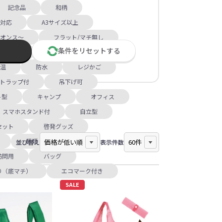
記念品
和柄
ズ対応
A3サイズ以上
3オンス～
フラット/マチ無し
条件を
リセット
する
スナー付
肩掛け
温
防水
レジかご
トラップ付
吊下げ可
ト型
キャンプ
オフィス
スマホスタンド付
自立型
セット
啓発グッズ
麺類
お花見
並び替え
表示件数
訪問用
バッグ
り（底マチ）
エコマーク付き
SALE