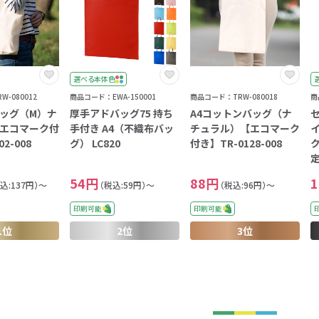
ァン・ハンディ
イト・ランタン
グッズ
ハンカチ
レジャーグッズ
その他
手ぬぐい
携帯ト
ァン
食品・飲料
選べる本体色
ト・ひざ掛け
食品
アイマスク
カイ
飲
-080012
商品コード：EWA-150001
商品コード：TRW-080018
商
ッグ（M）ナ
厚手アドバッグ75 持ち
A4コットンバッグ（ナ
エコマーク付
手付き A4（不織布バッ
チュラル）【エコマーク
イ
きっと見つかる 探してたポーチ!!
シーン合わせて
祭・運動会におす
2-008
グ） LC820
付き】TR-0128-008
タン
ティ オリジナルグ
ッズ
54円
88円
込:137円）～
（税込:59円）～
（税込:96円）～
印刷可能
印刷可能
1位
2位
3位
対策ノベルティ
除菌・感染対策グッズ