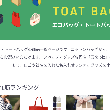
ントートバッグ
巾着・リュック
ットン
向けバッグ
ション雑貨
癒しグッズ
マグカップ
アトレード
ディーラー
グ・ポーチ
Gs推進
菓子系
パレル
プラスチックマグカップ
展示会向けノベルティ
樹を・サンゴを植える
不織布巾着・リュック
ポリエステルポーチ
コインケース
再生ＰＥＴ
エコ・アイデア雑貨
文具・知育玩具系
美容系サロン
住宅・不動産
防犯グッズ
環境保全
部活動
モバイル・
コットン
カードケ
再生樹脂
イベント
キッチ
交通
記
バッグ
グ
ック
プ
ツール・粗品
筆記用具
文具・ステーショナリー
絆ツール
スマホ・タブ
景品・
着せ替え
・リネンバッグ
ーチ
クルデニム
啓発グッズ
デニムバッグ
フラットポーチ
OBP
シャンブリ
オーガニ
ポーチ
ルバッテリー・充
プラスチックタンブラ
レスタンブラー
ールペン
ッズ
・和雑貨
多色ボールペン
メモ帳
ケーブル
PCクリーナー
着せ替え
クレヨン・
モバイル
マウスパ
ノー
ー
ブーファイバー
バッグ
サコッシュ
ジュート
おしゃれ
コーヒー
ルティ特集
秋のノベルティ特集
冬のノベ
・生活雑貨
ト・抽選会
スポーツ・部活動
キーホルダー
ライブ
ティ
ン・ヘッドセッ
ボトル
ース
ペットボトルホルダー
ブックカバー
スマホリング
グラス
カレンダ
スマホシ
材
間伐材
ライスレ
グ・トートバッグの商品一覧ページです。コットンバッグから、
ぬりえイベントセ
らお選びいただけます。 ノベルティグッズ専門店「万来.biz
洗濯用品
ティッシュ
フレーム
手作り・工作イベントセット
トイレットペーパー
収納用品
時計
定番イベン
工具
ボックステ
照明
ット
環境保全への取り組み
の他
文具セット
その他文
して、ロゴや社名を入れた名入れオリジナルグッズを小
ングッズ
防災・防犯グッズ
美容・健
抽選会セット
の他
イベントセット追加用品
ウェットテ
れ筋ランキング
ンツール
ッズ
ベルティ
浴剤
箸・お弁当グッズ
防犯グッズ
美容グッズ
夏のノベルティ
マスクケース
カトラリー
防災セッ
ミラー
秋のノベ
ッシュ
扇子・ファン
雨具
アウトドア・
・ペーパー・ク
ッズ
洗剤
ラップ・ビニール
加湿器
啓発グッズ
保存容器
癒しグ
その
エココレ（おしゃれなエコグッズ）