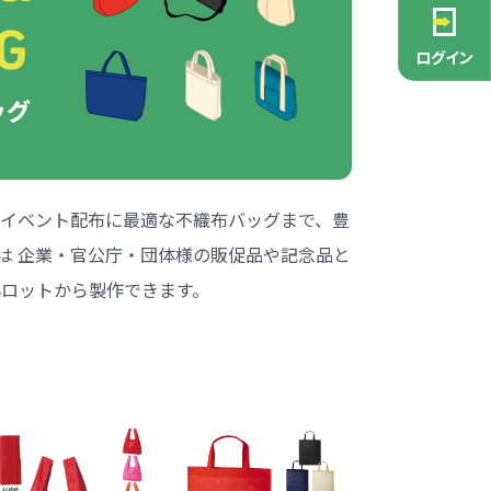
PCグッズ
ポーチ
ース
・抽選会
ン雑貨
安全
念品
不織布バッグ
キャンバスポーチ
マルチケース
リサイクルレザー
ガラスマグカップ
消防・救急グッズ
生活雑貨
生活雑貨
貨
レットグッズ
バラマキ
パソコングッズ
社名入りグッズ
ログイン
チャーム対象
ックバッグ
ックコットン
保冷バッグ
ラバーウッド
タンブラー
色鉛筆・鉛筆
スタンド
ッド
ト
ステンレスボトル
バースデーカード
モバイルケース
なバッグ
豆かす
その他バッグ
麦わら
ルティ特集
・フェス
ッシュ
インテリア雑貨
推し活グッズ
ー
ョルダー
定規・メジャー
モバイルクリーナー
ジン
生分解性素材
イベント配布に最適な不織布バッグまで、豊
」は 企業・官公庁・団体様の販促品や記念品と
トセット
ィッシュ
子供向け抽選会セット
アロマ・フレグランス
ボトルティッシュ
その他
具
ロットから製作できます。
康グッズ
除菌・感染対策グッズ
ィッシュ・ティ
ト
ルティ
コースター
ホイッスル
マスク
冬のノベルティ
除菌液
レジャーグッズ
ひんやりグッズ
ッズ
他
キッチングッズその他