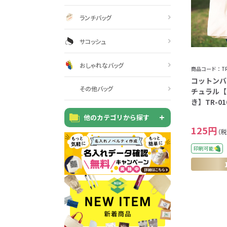
うちわ・扇子・ファン全
アウトドア・レジャーグ
ポータブルフ
タオル・ハンカチ全般
雨具全般
ひんやりグッズ全般
ラジオ・ラ
タオル
傘
冷却
般
ッズ全般
フ
ランチバッグ
あったかグッズ
お菓子・
サコッシュ
その他
おしゃれなバッグ
あったかグッズ全般
お菓子・食品・飲料全般
ブランケッ
お菓子
商品コード：TRW
コットンバ
その他バッグ
チュラル【
展示会向けバッグ特集
体育祭・文化
靴下
き】TR-010
すめのノベル
他のカテゴリから探す
125円
（税
印刷可能
スマホに役立つノベルティグッ
防犯・防災
ズ